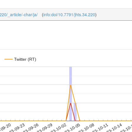
220/_article/-char/ja/
(
info:doi/10.7791/jhts.34.220
)
Twitter (RT)
2023-10-11
2023-10-14
2023-10
-09-20
2
2023-09-23
2023-09-26
2023-09-29
2023-10-02
2023-10-05
2023-10-08