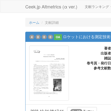
Ceek.jp Altmetrics (α ver.)
文献ランキング
ホーム
文献詳細
ロケットにおける測定技術
4
0
0
0
OA
著者
出版者
雑誌
巻号頁・発行日
参考文献数
2023-10-04 08:17:44