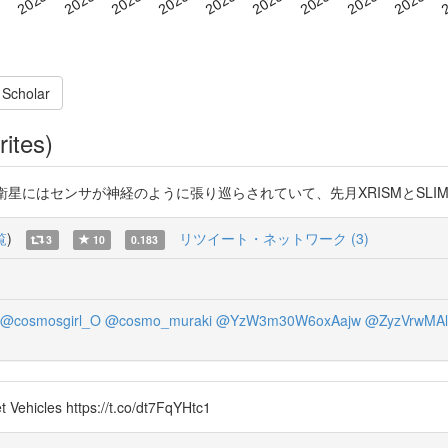
 Scholar
rites)
衛星にはセンサが神経のように張り巡らされていて、先月XRISMとSLI
覧
)
リツイート・ネットワーク (3)
3
10
0.183
@cosmosgirl_O
@cosmo_muraki
@YzW3m30W6oxAajw
@ZyzVrwMAl
les https://t.co/dt7FqYHtc1