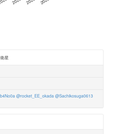
M衛星
b4No0a
@rocket_EE_okada
@Sachikosuga0613