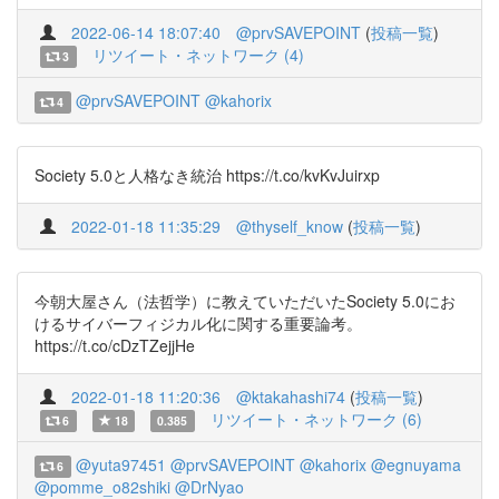
2022-06-14 18:07:40
@prvSAVEPOINT
(
投稿一覧
)
リツイート・ネットワーク (4)
3
@prvSAVEPOINT
@kahorix
4
Society 5.0と人格なき統治 https://t.co/kvKvJuirxp
2022-01-18 11:35:29
@thyself_know
(
投稿一覧
)
今朝大屋さん（法哲学）に教えていただいたSociety 5.0にお
けるサイバーフィジカル化に関する重要論考。
https://t.co/cDzTZejjHe
2022-01-18 11:20:36
@ktakahashi74
(
投稿一覧
)
リツイート・ネットワーク (6)
6
18
0.385
@yuta97451
@prvSAVEPOINT
@kahorix
@egnuyama
6
@pomme_o82shiki
@DrNyao