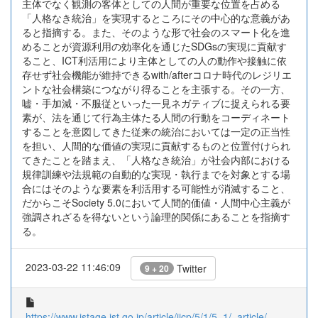
主体でなく観測の客体としての人間が重要な位置を占める
「人格なき統治」を実現するところにその中心的な意義があ
ると指摘する。また、そのような形で社会のスマート化を進
めることが資源利用の効率化を通じたSDGsの実現に貢献す
ること、ICT利活用により主体としての人の動作や接触に依
存せず社会機能が維持できるwith/afterコロナ時代のレジリエ
ントな社会構築につながり得ることを主張する。その一方、
嘘・手加減・不服従といった一見ネガティブに捉えられる要
素が、法を通じて行為主体たる人間の行動をコーディネート
することを意図してきた従来の統治においては一定の正当性
を担い、人間的な価値の実現に貢献するものと位置付けられ
てきたことを踏まえ、「人格なき統治」が社会内部における
規律訓練や法規範の自動的な実現・執行までを対象とする場
合にはそのような要素を利活用する可能性が消滅すること、
だからこそSociety 5.0において人間的価値・人間中心主義が
強調されざるを得ないという論理的関係にあることを指摘す
る。
2023-03-22 11:46:09
Twitter
9 + 20
https://www.jstage.jst.go.jp/article/jicp/5/1/5_1/_article/-