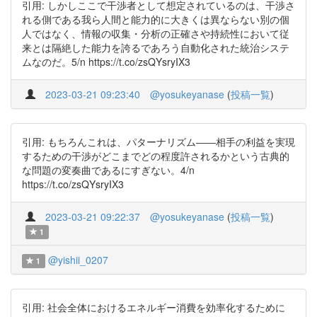
引用: しかしここで干渉者として想定されているのは、干渉さ
れる側である我ら人間と能力的に大きくは異ならない別の個
人ではなく、情報の収集・分析の正確さや持続性において従
来とは隔絶した能力を誇るであろう自動化された統治システ
ムなのだ。5/n https://t.co/zsQYsryIX3
2023-03-21 09:23:40
@yosukeyanase
(
投稿一覧
)
引用: もちろんこれは、パターナリズム――相手の利益を実現
するための干渉がどこまでどの程度許されるかという古典的
な問題の変奏曲であるにすぎない。4/n
https://t.co/zsQYsryIX3
2023-03-21 09:22:37
@yosukeyanase
(
投稿一覧
)
1
@yishii_0207
1
引用: 社会全体におけるエネルギー消費を効率化するために