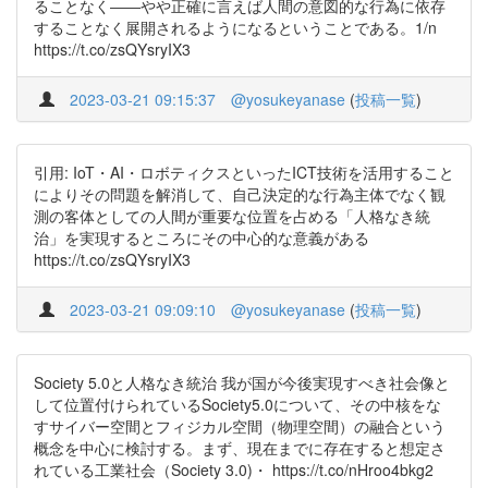
ることなく――やや正確に言えば人間の意図的な行為に依存
することなく展開されるようになるということである。1/n
https://t.co/zsQYsryIX3
2023-03-21 09:15:37
@yosukeyanase
(
投稿一覧
)
引用: IoT・AI・ロボティクスといったICT技術を活用すること
によりその問題を解消して、自己決定的な行為主体でなく観
測の客体としての人間が重要な位置を占める「人格なき統
治」を実現するところにその中心的な意義がある
https://t.co/zsQYsryIX3
2023-03-21 09:09:10
@yosukeyanase
(
投稿一覧
)
Society 5.0と人格なき統治 我が国が今後実現すべき社会像と
して位置付けられているSociety5.0について、その中核をな
すサイバー空間とフィジカル空間（物理空間）の融合という
概念を中心に検討する。まず、現在までに存在すると想定さ
れている工業社会（Society 3.0)・ https://t.co/nHroo4bkg2