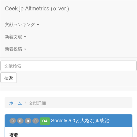
Ceek.jp Altmetrics (α ver.)
文献ランキング
新着文献
新着投稿
検索
ホーム
文献詳細
Society 5.0と人格なき統治
9
0
0
0
OA
著者