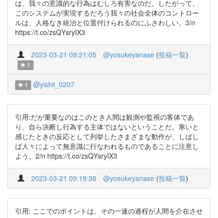
は、我々の意識的な行為はむしろ有害なのだ。したがって、
このシステムが実現するだろう我々の社会全体のコントロー
ルは、人格なき統治と位置付けられるのにふさわしい。3/n
https://t.co/zsQYsryIX3
2023-03-21 09:21:05
@yosukeyanase
(
投稿一覧
)
1
@yishii_0207
1
引用:だが重要なのはこのとき人間は観測や監視の客体であ
り、自ら決断し行為する主体ではないということだ。寒いと
感じたときの反応として列挙したさまざまな動作が、しばし
ば人々によって無意識に行なわれるものであることに注意し
よう。2/n https://t.co/zsQYsryIX3
2023-03-21 09:19:38
@yosukeyanase
(
投稿一覧
)
引用: ここでのポイントは、その一連の過程が人間を介在させ