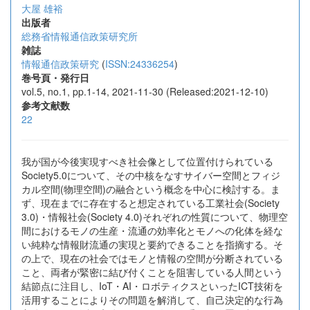
大屋 雄裕
出版者
総務省情報通信政策研究所
雑誌
情報通信政策研究
(
ISSN:24336254
)
巻号頁・発行日
vol.5, no.1, pp.1-14, 2021-11-30 (Released:2021-12-10)
参考文献数
22
我が国が今後実現すべき社会像として位置付けられている
Society5.0について、その中核をなすサイバー空間とフィジ
カル空間(物理空間)の融合という概念を中心に検討する。ま
ず、現在までに存在すると想定されている工業社会(Society
3.0)・情報社会(Society 4.0)それぞれの性質について、物理空
間におけるモノの生産・流通の効率化とモノへの化体を経な
い純粋な情報財流通の実現と要約できることを指摘する。そ
の上で、現在の社会ではモノと情報の空間が分断されている
こと、両者が緊密に結び付くことを阻害している人間という
結節点に注目し、IoT・AI・ロボティクスといったICT技術を
活用することによりその問題を解消して、自己決定的な行為