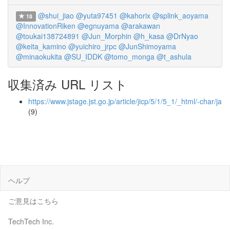
@shui_jiao
@yuta97451
@kahorix
@splink_aoyama
18
@InnovationRiken
@egnuyama
@arakawan
@toukai138724891
@Jun_Morphin
@h_kasa
@DrNyao
@keita_kamino
@yuichiro_jrpc
@JunShimoyama
@minaokukita
@SU_IDDK
@tomo_monga
@t_ashula
収集済み URL リスト
https://www.jstage.jst.go.jp/article/jicp/5/1/5_1/_html/-char/ja
(9)
ヘルプ
ご意見はこちら
TechTech Inc.