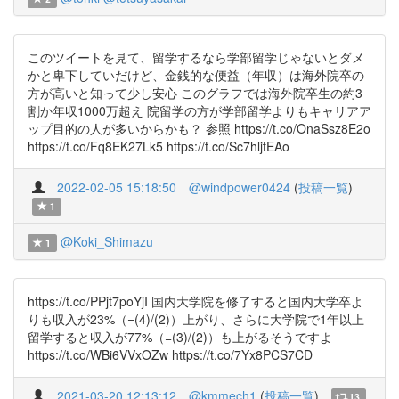
このツイートを見て、留学するなら学部留学じゃないとダメ
かと卑下していだけど、金銭的な便益（年収）は海外院卒の
方が高いと知って少し安心 このグラフでは海外院卒生の約3
割か年収1000万超え 院留学の方が学部留学よりもキャリアア
ップ目的の人が多いからかも？ 参照 https://t.co/OnaSsz8E2o
https://t.co/Fq8EK27Lk5 https://t.co/Sc7hljtEAo
2022-02-05 15:18:50
@windpower0424
(
投稿一覧
)
1
@Koki_Shimazu
1
https://t.co/PPjt7poYjI 国内大学院を修了すると国内大学卒よ
りも収入が23%（=(4)/(2)）上がり、さらに大学院で1年以上
留学すると収入が77%（=(3)/(2)）も上がるそうですよ
https://t.co/WBi6VVxOZw https://t.co/7Yx8PCS7CD
2021-03-20 12:13:12
@kmmech1
(
投稿一覧
)
13