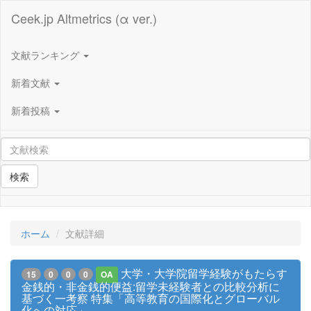
Ceek.jp Altmetrics (α ver.)
文献ランキング
新着文献
新着投稿
検索
ホーム
文献詳細
大学・大学院留学経験がもたらす
15
0
0
0
OA
金銭的・非金銭的便益:留学未経験者との比較分析に
基づく一考察 特集「高等教育の国際化とグローバル
化への対応」