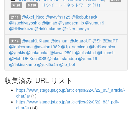
リツイート・ネットワーク (11)
28
0.138
@Axel_Nico
@avtvfh1125
@Ikebub1ack
11
@tsuchiyayoshio
@tjmlab
@yanosen_jp
@yumu19
@HHisakazu
@riakinakamo
@kizm_naoya
@aaaKUKIaaa
@tosnum
@JotaroUT
@ShiBEhaRT
19
@lonicerana
@avalon1982
@1p_semicon
@beRusehica
@yuhkis
@nakanaka
@kawai2501
@misaki_d
@i_mash
@ElbhrDEjKeca0S8
@take_standup
@yumu19
@riakinakamo
@yuki5a4n
@tb_bot
収集済み URL リスト
https://www.jstage.jst.go.jp/article/jies/22/0/22_83/_article/-
char/ja/
(1)
https://www.jstage.jst.go.jp/article/jies/22/0/22_83/_pdf/-
char/ja
(14)