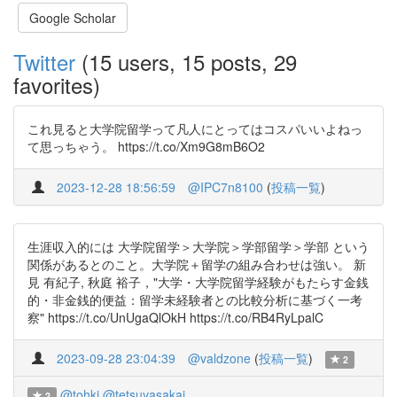
Google Scholar
Twitter
(15 users, 15 posts, 29
favorites)
これ見ると大学院留学って凡人にとってはコスパいいよねっ
て思っちゃう。 https://t.co/Xm9G8mB6O2
2023-12-28 18:56:59
@IPC7n8100
(
投稿一覧
)
生涯収入的には 大学院留学＞大学院＞学部留学＞学部 という
関係があるとのこと。大学院＋留学の組み合わせは強い。 新
見 有紀子, 秋庭 裕子，"大学・大学院留学経験がもたらす金銭
的・非金銭的便益：留学未経験者との比較分析に基づく一考
察" https://t.co/UnUgaQlOkH https://t.co/RB4RyLpalC
2023-09-28 23:04:39
@valdzone
(
投稿一覧
)
2
@tohki
@tetsuyasakai
2