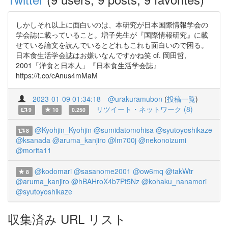
しかしそれ以上に面白いのは、本研究が日本国際情報学会の
学会誌に載っていること。増子先生が『国際情報研究』に載
せている論文を読んでいるとどれもこれも面白いので困る。
日本食生活学会誌はお嫌いなんですかね笑 cf. 岡田哲,
2001「洋食と日本人」『日本食生活学会誌』
https://t.co/cAnus4mMaM
2023-01-09 01:34:18
@urakuramubon
(
投稿一覧
)
リツイート・ネットワーク (8)
9
10
0.250
@Kyohjin_Kyohjin
@sumidatomohisa
@syutoyoshikaze
8
@ksanada
@aruma_kanjiro
@lm700j
@nekonoizumi
@morita11
@kodomari
@sasanome2001
@ow6mq
@takWtr
8
@aruma_kanjiro
@hBAHroX4b7Pt5Nz
@kohaku_nanamori
@syutoyoshikaze
収集済み URL リスト