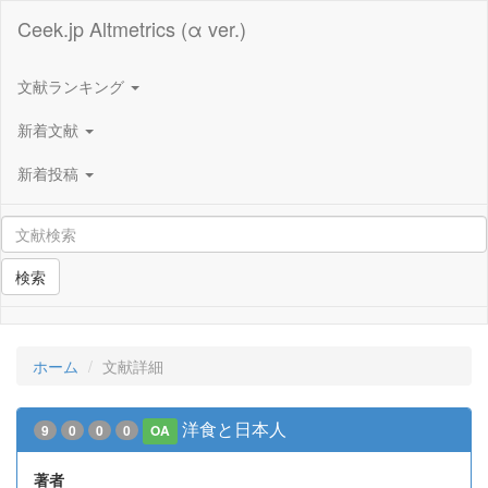
Ceek.jp Altmetrics (α ver.)
文献ランキング
新着文献
新着投稿
検索
ホーム
文献詳細
洋食と日本人
9
0
0
0
OA
著者