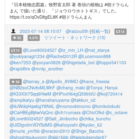
『日本植物志図篇』牧野富太郎 著 巻頭の植物は #朝ドラらん
まん で描いた通り、「ジョウロウホトトギス」でした。
https://t.co/qOvD8gEL8K #朝ドラらんまん
2023-07-14 08:10:07
@raizou5th
(
投稿一覧
)
13
リツイート・ネットワーク (13)
52
0.275
@Love90024527
@iz_min_LH
@nat_starya
13
@yukiyanagi1234
@Rachel2012R
@Lucemoon888
@ken7253
@yocyan0828
@Shigetada_bot
@toppo541103
@rapidfire
@mntp_another
@tamay_a
@Apollo_AYAKO
@hana_freesia
50
@NB2soCNv8xMLWhF
@chang_maki
@Tonya_Hanya
@IG3X3t7Sqq6HiwM
@HPoxH64gQ596IdU
@koji720414
@ampikatyu
@hanaharuyama
@takkun_o2
@9JWdqHqwbgY8N4L
@momookimomo
@tomkotobuki
@CaHBEgBj6wVqQnc
@ch1rumass
@ChicOfkd
@c_octave
@Love90024527
@Salt_Jimbocho
@chika_buncho
@JIDlgvdmVGYSdMS
@kahoyoshi
@kyoko_62
@murie_ymf56
@oracion2910
@Shige_Baccha
@shoshitsukuyomi
@skk1bbb
@twistedgender67