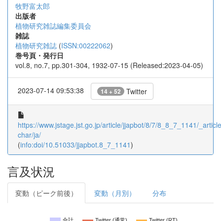
牧野富太郎
出版者
植物研究雑誌編集委員会
雑誌
植物研究雑誌
(
ISSN:00222062
)
巻号頁・発行日
vol.8, no.7, pp.301-304, 1932-07-15 (Released:2023-04-05)
2023-07-14 09:53:38
Twitter
14 + 52
https://www.jstage.jst.go.jp/article/jjapbot/8/7/8_8_7_1141/_article
char/ja/
(
info:doi/10.51033/jjapbot.8_7_1141
)
言及状況
変動（ピーク前後）
変動（月別）
分布
合計
Twitter (通常)
Twitter (RT)