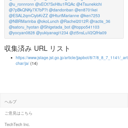
@u_ronnronn
@xEOt7SxH8u1RQAc
@4Tsunekichi
@7pBkQNKy7X7bP7t
@dandonban
@en8701kei
@ESAL2qmCiybKrZZ
@HturtMarianne
@ken7253
@NBRMarinba
@okoLunch
@Rachel2012R
@ractis_36
@satoru_hyotan
@Shigetada_bot
@toppo541103
@yocyan0828
@yukiyanagi1234
@zt5nsLuV2QfHa09
収集済み URL リスト
https://www.jstage.jst.go.jp/article/jjapbot/8/7/8_8_7_1141/_arti
char/ja/
(14)
ヘルプ
ご意見はこちら
TechTech Inc.