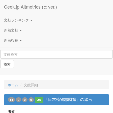
Ceek.jp Altmetrics (α ver.)
文献ランキング
新着文献
新着投稿
検索
ホーム
文献詳細
「日本植物志図篇」の緒言
14
0
0
0
OA
著者