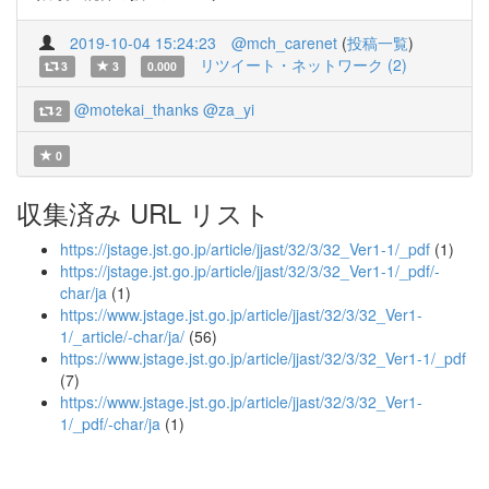
2019-10-04 15:24:23
@mch_carenet
(
投稿一覧
)
リツイート・ネットワーク (2)
3
3
0.000
@motekai_thanks
@za_yi
2
0
収集済み URL リスト
https://jstage.jst.go.jp/article/jjast/32/3/32_Ver1-1/_pdf
(1)
https://jstage.jst.go.jp/article/jjast/32/3/32_Ver1-1/_pdf/-
char/ja
(1)
https://www.jstage.jst.go.jp/article/jjast/32/3/32_Ver1-
1/_article/-char/ja/
(56)
https://www.jstage.jst.go.jp/article/jjast/32/3/32_Ver1-1/_pdf
(7)
https://www.jstage.jst.go.jp/article/jjast/32/3/32_Ver1-
1/_pdf/-char/ja
(1)