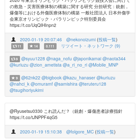
2020 年東京オリンピック・パラリンピック競技大会に向けて
の救急・災害医療体制の構築に関する研究 分担研究：銃創，
爆傷等における外傷医療体制の構築 一般社団法人 日本外傷学
会東京オリンピック・パラリンピック特別委員会
https://t.co/UqQIHInpn2
2020-01-19 20:07:46
@nekonoizumi
(
投稿一覧
)
リツイート・ネットワーク (9)
11
14
0.111
@syuu1228
@naga_nofu
@japonikamai
@naota344
9
@kuriuzu
@zion_ametista
@a_ri_no_ri
@Mobile_MNP
@62nk22
@bigbook
@kazu_hanaser
@kuriuzu
9
@nahci_k
@omuramf
@samishira
@teruteru128
@tsugihoriyukimi
@Ryusetsu0330 これ読んだ？（銃創・爆傷患者診療指針
https://t.co/tJNPPF4qG5
2020-01-19 15:10:38
@folgore_MC
(
投稿一覧
)