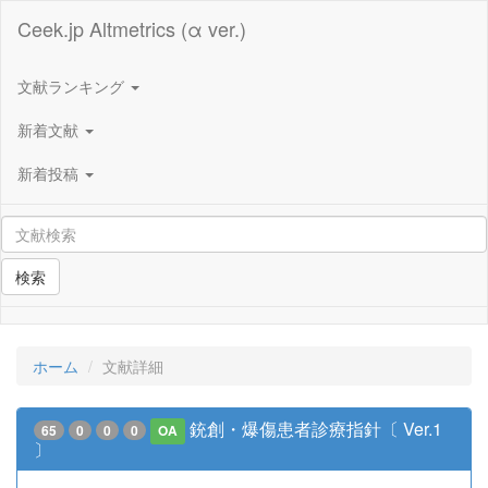
Ceek.jp Altmetrics (α ver.)
文献ランキング
新着文献
新着投稿
検索
ホーム
文献詳細
銃創・爆傷患者診療指針〔 Ver.1
65
0
0
0
OA
〕