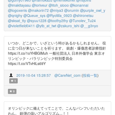
@gumyo1965
@hamukazu
@hentekonet
@hsjoihs
@imakitayasu
@ioriveur
@itoh_siooo
@konannai
@logoxenis
@makorin72
@miya3
@orumin
@purple_owl_y
@qnighy
@Queue_sys
@RyoMa_0923
@shironetsu
@sksat_tty
@syuu1228
@toothy2thy
@Tunolev_Tu24
@violetfield0411
@ytb_at_twt
@zakuro_ishi
@__g3nyo
いつか、どこかで、いざという時があるかもしれません。 役
に立つ日が来ないことを祈ります。 銃創・爆傷患者診療指針
https://t.co/1oYHBGlMuh 一般社団法人 日本外傷学会 東京オ
リンピック・パラリンピック特別委員会
https://t.co/VTvHiLs69Y
2019-10-04 15:28:57
@CareNet_com
(
投稿一覧
)
1
0
オリンピックに備えてってことで、こんなパンフいただいた
わん。 銃弾の扱いアルゴリズム...！！