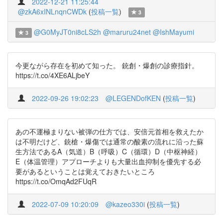
2022-12-21 11:25:44
@zkA6xINLnqnCWDk
(
投稿一覧
)
3
@G0MyJT0ni8cLS2h
@maruru24net
@IshMayumi
3
今更ながら存在を初めて知った。 銃創・爆創の診療指針。
https://t.co/4XE6ALjbeY
2022-09-26 19:02:23
@LEGENDofKEN
(
投稿一覧
)
あの不運極まりない被弾の仕方では、安倍元首相を救えたか
は不明だけど、銃槍・爆傷では通常の酸素の流れに沿った蘇
生方法であるA（気道）B（呼吸）C（循環）D（中枢神経）
E（体温管理）アプローチよりも大量出血抑制を優先する必
要があるということは覚えておきたいところ
https://t.co/OmqAd2FUqR
2022-07-09 10:20:09
@kazeo330i
(
投稿一覧
)