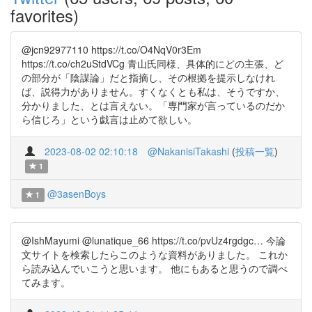
favorites)
@jcn92977110 https://t.co/O4NqV0r3Em
https://t.co/ch2uStdVCg 青山氏同様、具体的にどの主張、ど
の部分が「陰謀論」だと指摘し、その根拠を提示しなけれ
ば、説得力がありません。すくなくとも私は、そうですか、
分かりました、とは言えない。「専門家が言っているのだか
ら信じろ」という戯言は止めて欲しい。
2023-08-02 02:10:18
@NakanisiTakashi
(
投稿一覧
)
1
@3asenBoys
1
@IshMayumi @lunatique_66 https://t.co/pvUz4rgdgc… 今論
文サイトを検索したらこのような資料がありました。 これか
ら読み込んでいこうと思います。 他にもあると思うので調べ
てみます。