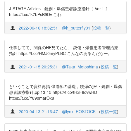
J-STAGE Articles - 銃創・爆傷患者診療指針〔 Ver.1 〕
https://t.co/fk7bPsB9Dv これ
2022-06-16 18:32:51
@h_butterfly01
(
投稿一覧
)
仕事してて、関係のHP見てたら、 銃傷・爆傷患者管理治療
指針 https://t.co/HMJ0myPLBC こんなのあるんだなー。
2021-01-15 20:25:31
@Taka_Motoshima
(
投稿一覧
)
ということで資料再掲 弾道学の基礎，銃弾の扱い 銃創・爆傷
患者診療指針,pp.13-15 https://t.co/tHxF6cvwHD
https://t.co/Y890marOx8
2020-04-13 21:16:47
@lynx_ROSTOCK_
(
投稿一覧
)