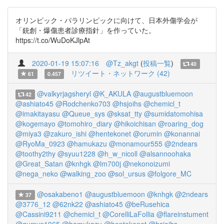
オリンピック・パラリンピックに向けて、日本外傷学会が
「銃創・爆傷患者診療指針」を作っていた。
https://t.co/WuDoKJlpAt
2020-01-19 15:07:16
@Tz_akgt
(
投稿一覧
)
40
リツイート・ネットワーク (42)
61
0.457
@valkyrjagsheryl
@K_AKULA
@augustbluemoon
42
@ashiato45
@Rodchenko703
@hsjoihs
@chemicl_t
@imakitayasu
@Queue_sys
@sksat_tty
@sumidatomohisa
@kogemayo
@tomohiro_diary
@hikoichisan
@roaring_dog
@miya3
@zakuro_ishi
@hentekonet
@orumin
@konannai
@RyoMa_0923
@hamukazu
@monamour555
@2ndears
@toothy2thy
@syuu1228
@h_w_nicoll
@alsannoohaka
@Great_Satan
@knhgk
@lm700j
@nekonoizumi
@nega_neko
@walking_zoo
@sol_ursus
@folgore_MC
@osakabeno1
@augustbluemoon
@knhgk
@2ndears
37
@3776_12
@62nk22
@ashiato45
@beRusehica
@Cassini9211
@chemicl_t
@CorelliLaFollia
@flareinstument