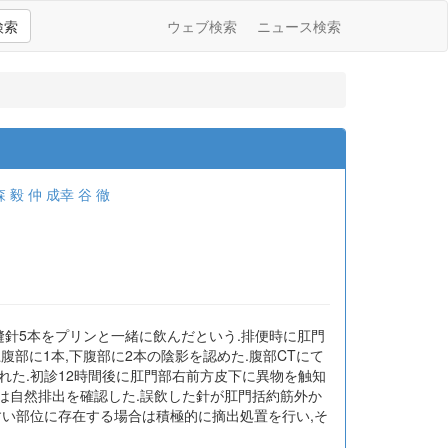
検索
ウェブ検索
ニュース検索
森 毅
仲 成幸
谷 徹
どの縫針5本をプリンと一緒に飲んだという.排便時に肛門
腹部に1本,下腹部に2本の陰影を認めた.腹部CTにて
れた.初診12時間後に肛門部右前方皮下に異物を触知
は自然排出を確認した.誤飲した針が肛門括約筋外か
すい部位に存在する場合は積極的に摘出処置を行い,そ