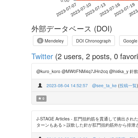
0.00
2023-07-13
2023-07-16
2023-07-19
2023
2023-07-07
2023-07-10
外部データベース (DOI)
Mendeley
DOI Chronograph
Google
0
Twitter
(2 users, 2 posts, 0 favori
@kuro_koro @MW0FNM4q7JHn2cq @hi4ka_y
2023-08-04 14:52:57
@see_ta_ke
(
投稿一覧
0
J-STAGE Articles - 肛門括約筋を貫通して摘出
ターンもある＞誤飲した針が肛門括約筋外から排泄