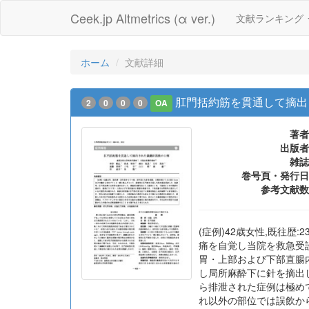
Ceek.jp Altmetrics (α ver.)
文献ランキング
ホーム
文献詳細
肛門括約筋を貫通して摘出
2
0
0
0
OA
著者
出版者
雑誌
巻号頁・発行日
参考文献数
(症例)42歳女性,既往歴
痛を自覚し当院を救急受診
胃・上部および下部直腸
し局所麻酔下に針を摘出
ら排泄された症例は極め
れ以外の部位では誤飲か