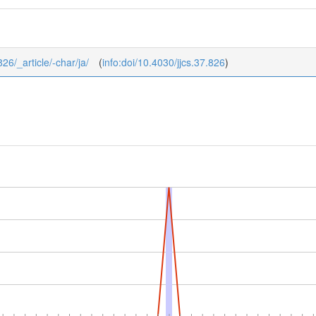
826/_article/-char/ja/
(
info:doi/10.4030/jjcs.37.826
)