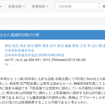
新着文献
新着投稿
された裁縫針誤飲の1例
神谷 純広
清水 智治
園田 寛道
目片 英治
遠藤 善裕
三宅 亨
山口 剛
日本外科系連合学会
日本外科系連合学会誌
(
ISSN:03857883
)
vol.37, no.4, pp.826-831, 2012 (Released:2013-08-25)
14
:23年前からうつ病,20年前にも針を誤飲.自殺企図にて3日前に5cmほ
した.初診時,肛門部皮膚には異常は認めなかった.胸腹部X線写真にて上
内に陰影を確認でき,下部直腸では管腔外に脱出している可能性が示唆さ
した.胃内の針は内視鏡下に摘出した.上部直腸内に残存する針は2日後に
て稀である.針のような臓器損傷の可能性が高い異物は,アプローチしや
ら日が浅ければ経過観察することも可能であると考えられた.