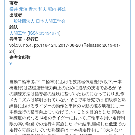
著者
横井 元治
青木 和夫
堀内 邦雄
出版者
一般社団法人 日本人間工学会
雑誌
人間工学
(
ISSN:05494974
)
巻号頁・発行日
vol.53, no.4, pp.116-124, 2017-08-20 (Released:2019-01-
24)
参考文献数
9
自動二輪車(以下,二輪車)における狭路極低速走行(以下,一本
橋走行)は基礎運転能力向上のために必須の技術であるが,そ
の訓練方法は指導者の経験に基づいたものになっており,動作
メカニズムは解明されていない.そこで本研究では,初級群と熟
練群におけるライダーの動作と車体の挙動の差を明確にし,一
本橋走行の指導向上につなげていくことを目的とした.実験は
熟練度の異なる14名のライダーにおいて,二輪車を用い走行制
限の高い狭路での走行を実施した.その結果,継続した低速での
走行を可能としていた熟練群は,一本橋走行中に,(1)大きなハ