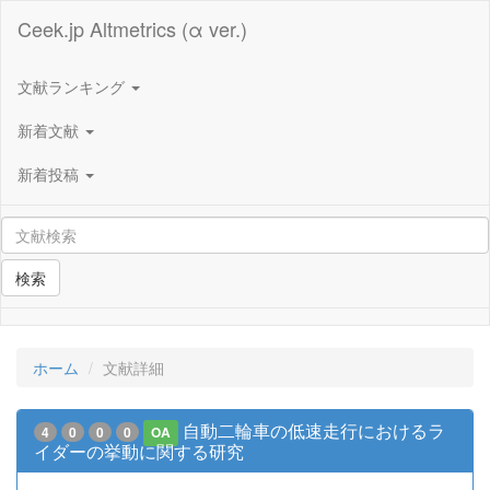
Ceek.jp Altmetrics (α ver.)
文献ランキング
新着文献
新着投稿
検索
ホーム
文献詳細
自動二輪車の低速走行におけるラ
4
0
0
0
OA
イダーの挙動に関する研究