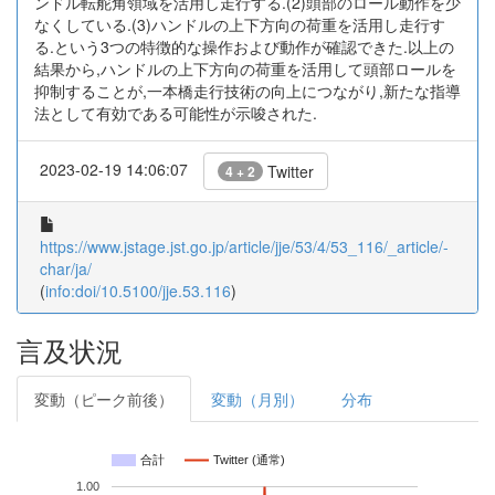
ンドル転舵角領域を活用し走行する.(2)頭部のロール動作を少
なくしている.(3)ハンドルの上下方向の荷重を活用し走行す
る.という3つの特徴的な操作および動作が確認できた.以上の
結果から,ハンドルの上下方向の荷重を活用して頭部ロールを
抑制することが,一本橋走行技術の向上につながり,新たな指導
法として有効である可能性が示唆された.
2023-02-19 14:06:07
Twitter
4 + 2
https://www.jstage.jst.go.jp/article/jje/53/4/53_116/_article/-
char/ja/
(
info:doi/10.5100/jje.53.116
)
言及状況
変動（ピーク前後）
変動（月別）
分布
合計
Twitter (通常)
1.00