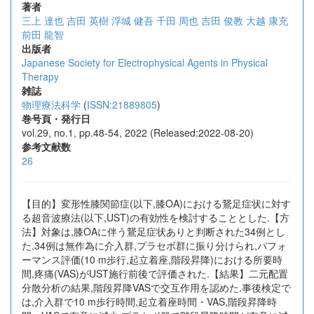
著者
三上 達也
吉田 英樹
浮城 健吾
千田 周也
吉田 俊教
大越 康充
前田 龍智
出版者
Japanese Society for Electrophysical Agents in Physical
Therapy
雑誌
物理療法科学
(
ISSN:21889805
)
巻号頁・発行日
vol.29, no.1, pp.48-54, 2022 (Released:2022-08-20)
参考文献数
26
【目的】変形性膝関節症(以下,膝OA)における鵞足症状に対す
る超音波療法(以下,UST)の有効性を検討することとした.【方
法】対象は,膝OAに伴う鵞足症状ありと判断された34例とし
た.34例は無作為に介入群,プラセボ群に振り分けられ,パフォ
ーマンス評価(10 m歩行,起立着座,階段昇降)における所要時
間,疼痛(VAS)がUST施行前後で評価された.【結果】二元配置
分散分析の結果,階段昇降VASで交互作用を認めた.事後検定で
は,介入群で10 m歩行時間,起立着座時間・VAS,階段昇降時