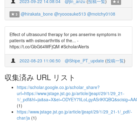
2023-09-22 14:08:04
@jin_anzu
(
投稿一覧
)
4
@hirakata_bone
@ryooosuke513
@motchy0108
3
Effect of ultrasound therapy for pes anserine symptoms in
patients with osteoarthritis of the... -
https://t.co/GbG64WFjQM #ScholarAlerts
2022-08-23 11:06:50
@Shipe_PT_update
(
投稿一覧
)
収集済み URL リスト
https://scholar.google.co.jp/scholar_share?
url=https://www.jstage.jst.go.jp/article/jjeapt/29/1/29_21-
1/_pdf&hl=ja&sa=X&ei=ODYEY7fiLoLgyASrlKfQBQ&scisi
(1)
https://www.jstage.jst.go.jp/article/jjeapt/29/1/29_21-1/_pdf/-
char/ja
(1)