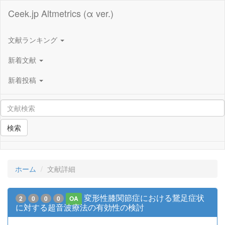
Ceek.jp Altmetrics (α ver.)
文献ランキング
新着文献
新着投稿
検索
ホーム
文献詳細
変形性膝関節症における鵞足症状
2
0
0
0
OA
に対する超音波療法の有効性の検討