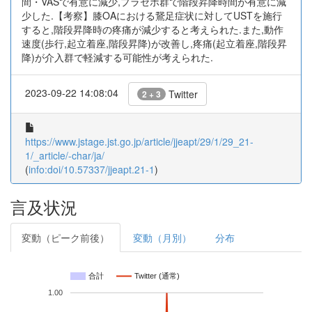
間・VASで有意に減少,プラセボ群で階段昇降時間が有意に減
少した.【考察】膝OAにおける鵞足症状に対してUSTを施行
すると,階段昇降時の疼痛が減少すると考えられた.また,動作
速度(歩行,起立着座,階段昇降)が改善し,疼痛(起立着座,階段昇
降)が介入群で軽減する可能性が考えられた.
2023-09-22 14:08:04
Twitter
2 + 3
https://www.jstage.jst.go.jp/article/jjeapt/29/1/29_21-
1/_article/-char/ja/
(
info:doi/10.57337/jjeapt.21-1
)
言及状況
変動（ピーク前後）
変動（月別）
分布
合計
Twitter (通常)
1.00