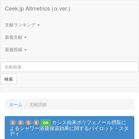
Ceek.jp Altmetrics (α ver.)
文献ランキング
新着文献
新着投稿
検索
ホーム
文献詳細
カシス由来ポリフェノール摂取に
5
0
0
0
OA
よるシャワー浴後保温効果に関するパイロット・スタ
ディ