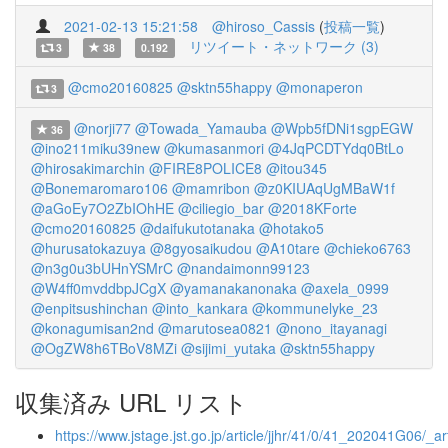
2021-02-13 15:21:58
@hiroso_Cassis
(
投稿一覧
)
リツイート・ネットワーク (3)
3
38
0.192
@cmo20160825
@sktn55happy
@monaperon
3
@norji77
@Towada_Yamauba
@Wpb5fDNi1sgpEGW
36
@ino211miku39new
@kumasanmori
@4JqPCDTYdq0BtLo
@hirosakimarchin
@FIRE8POLICE8
@itou345
@Bonemaromaro106
@mamribon
@z0KIUAqUgMBaW1f
@aGoEy7O2ZbIOhHE
@ciliegio_bar
@2018KForte
@cmo20160825
@daifukutotanaka
@hotako5
@hurusatokazuya
@8gyosaikudou
@A10tare
@chieko6763
@n3g0u3bUHnYSMrC
@nandaimonn99123
@W4ff0mvddbpJCgX
@yamanakanonaka
@axela_0999
@enpitsushinchan
@into_kankara
@kommunelyke_23
@konagumisan2nd
@marutosea0821
@nono_itayanagi
@OgZW8h6TBoV8MZi
@sijimi_yutaka
@sktn55happy
収集済み URL リスト
https://www.jstage.jst.go.jp/article/jjhr/41/0/41_202041G06/_art