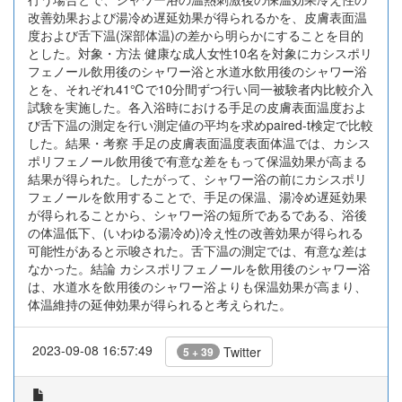
改善効果および湯冷め遅延効果が得られるかを、皮膚表面温
度および舌下温(深部体温)の差から明らかにすることを目的
とした。対象・方法 健康な成人女性10名を対象にカシスポリ
フェノール飲用後のシャワー浴と水道水飲用後のシャワー浴
とを、それぞれ41℃で10分間ずつ行い同一被験者内比較介入
試験を実施した。各入浴時における手足の皮膚表面温度およ
び舌下温の測定を行い測定値の平均を求めpaired-t検定で比較
した。結果・考察 手足の皮膚表面温度表面体温では、カシス
ポリフェノール飲用後で有意な差をもって保温効果が高まる
結果が得られた。したがって、シャワー浴の前にカシスポリ
フェノールを飲用することで、手足の保温、湯冷め遅延効果
が得られることから、シャワー浴の短所であるである、浴後
の体温低下、(いわゆる湯冷め)冷え性の改善効果が得られる
可能性があると示唆された。舌下温の測定では、有意な差は
なかった。結論 カシスポリフェノールを飲用後のシャワー浴
は、水道水を飲用後のシャワー浴よりも保温効果が高まり、
体温維持の延伸効果が得られると考えられた。
2023-09-08 16:57:49
Twitter
5 + 39