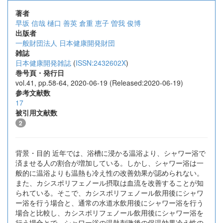
著者
早坂 信哉
樋口 善英
倉重 恵子
曽我 俊博
出版者
一般財団法人 日本健康開発財団
雑誌
日本健康開発雑誌
(
ISSN:2432602X
)
巻号頁・発行日
vol.41, pp.58-64, 2020-06-19 (Released:2020-06-19)
参考文献数
17
被引用文献数
2
背景・目的 近年では、浴槽に浸かる温浴より、シャワー浴で
済ませる人の割合が増加している。しかし、シャワー浴は一
般的に温浴よりも温熱も冷え性の改善効果が認められない。
また、カシスポリフェノール摂取は血流を改善することが知
られている。そこで、カシスポリフェノール飲用後にシャワ
ー浴を行う場合と、通常の水道水飲用後にシャワー浴を行う
場合と比較し、カシスポリフェノール飲用後にシャワー浴を
行う場合とで、シャワー浴の温熱刺激後の保温効果冷え性の