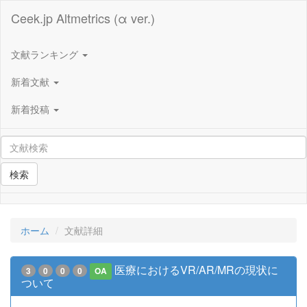
Ceek.jp Altmetrics (α ver.)
文献ランキング
新着文献
新着投稿
検索
ホーム
文献詳細
医療におけるVR/AR/MRの現状に
3
0
0
0
OA
ついて