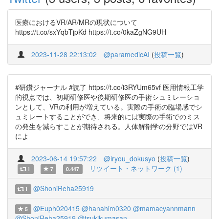
医療におけるVR/AR/MRの現状について
https://t.co/sxYqbTjpKd https://t.co/0kaZgNG9UH
2023-11-28 22:13:02
@paramedicAI
(
投稿一覧
)
#研鑽ジャーナル #読了 https://t.co/i3RYUm65vf 医用情報工学
的視点では、初期研修医や後期研修医の手術シュミレーショ
ンとして、VRの利用が増えている。実際の手術の臨場感でシ
ュミレートすることができ、将来的には実際の手術でのミス
の発生を減らすことが期待される。人体解剖学の分野ではVR
によ
2023-06-14 19:57:22
@iryou_dokusyo
(
投稿一覧
)
リツイート・ネットワーク (1)
1
7
0.447
@ShoniReha25919
1
@Euph020415
@hanahim0320
@mamacyannmann
5
@ShoniReha25919
@tsukikumasan