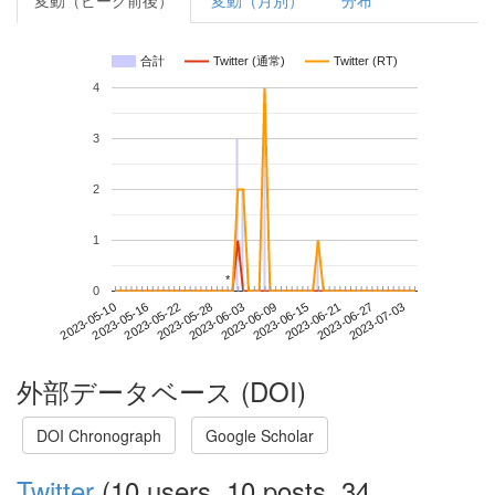
変動（ピーク前後）
変動（月別）
分布
合計
Twitter (通常)
Twitter (RT)
4
3
2
1
*
*
0
2023-06-27
2023-05-10
2023-05-28
2023-06-15
2023-07-03
2023-05-16
2023-06-03
2023-06-21
2023-05-22
2023-06-09
外部データベース (DOI)
DOI Chronograph
Google Scholar
Twitter
(10 users, 10 posts, 34