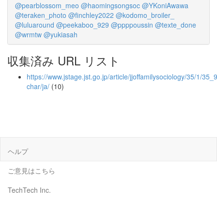
@pearblossom_meo
@haomingsongsoc
@YKoniAwawa
@teraken_photo
@finchley2022
@kodomo_broiler_
@luluaround
@peekaboo_929
@ppppoussin
@texte_done
@wrmtw
@yukiasah
収集済み URL リスト
https://www.jstage.jst.go.jp/article/jjoffamilysociology/35/1/35_9
char/ja/
(10)
ヘルプ
ご意見はこちら
TechTech Inc.