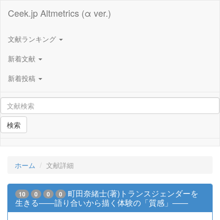
Ceek.jp Altmetrics (α ver.)
文献ランキング
新着文献
新着投稿
検索
ホーム
文献詳細
町田奈緒士(著)トランスジェンダーを
10
0
0
0
生きる――語り合いから描く体験の「質感」――