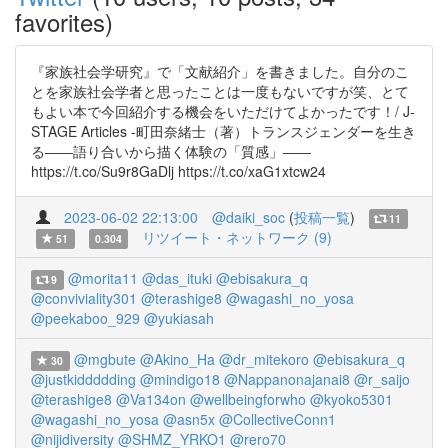
favorites)
『家族社会学研究』で「文献紹介」を書きました。自分のこ
とを家族社会学者と思ったことは一度もないですが笑、とて
もよい本で今回紹介する機会をいただけてよかったです！/ J-
STAGE Articles -町田奈緒士（著）トランスジェンダーを生き
る――語り合いから描く体験の「質感」――
https://t.co/Su9r8GaDlj https://t.co/xaG1xtcw24
2023-06-02 22:13:00
@daiki_soc
(
投稿一覧
)
11
リツイート・ネットワーク (9)
51
0.304
@morita11
@das_ituki
@ebisakura_q
9
@conviviality301
@terashige8
@wagashi_no_yosa
@peekaboo_929
@yukiasah
@mgbute
@Akino_Ha
@dr_mitekoro
@ebisakura_q
30
@justkiddddding
@mindigo18
@Nappanonajanai8
@r_saijo
@terashige8
@Va134on
@wellbeingforwho
@kyoko5301
@wagashi_no_yosa
@asn5x
@CollectiveConn1
@nijidiversity
@SHMZ_YRKO1
@rero70