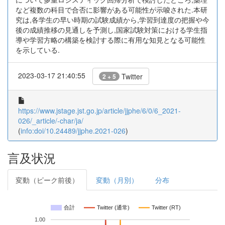
など複数の科目で合否に影響がある可能性が示唆された.本研
究は,各学生の早い時期の試験成績から,学習到達度の把握や今
後の成績推移の見通しを予測し,国家試験対策における学生指
導や学習方略の構築を検討する際に有用な知見となる可能性
を示している.
2023-03-17 21:40:55
Twitter
2 + 5
https://www.jstage.jst.go.jp/article/jjphe/6/0/6_2021-
026/_article/-char/ja/
(
info:doi/10.24489/jjphe.2021-026
)
言及状況
変動（ピーク前後）
変動（月別）
分布
合計
Twitter (通常)
Twitter (RT)
1.00