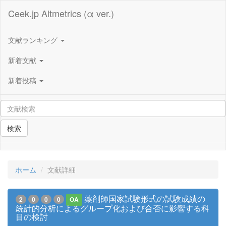
Ceek.jp Altmetrics (α ver.)
文献ランキング
新着文献
新着投稿
検索
ホーム
文献詳細
薬剤師国家試験形式の試験成績の
2
0
0
0
OA
統計的分析によるグループ化および合否に影響する科
目の検討