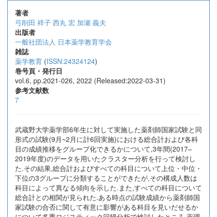
著者
弓削田 祥子
西丸 宏
加瀬 義夫
出版者
一般社団法人 日本薬学教育学会
雑誌
薬学教育
(
ISSN:24324124
)
巻号頁・発行日
vol.6, pp.2021-026, 2022 (Released:2022-03-31)
参考文献数
7
武蔵野大学薬学部6年生に対して実施した薬剤師国家試験と同
形式の試験(9月~2月に計6回実施)における総合計および各科
目の成績推移をグループ化できるかについて,3年間(2017–
2019年度)のデータを用いたクラスター分析を行って検討し
た.その結果,総合計およびすべての科目について上位・中位・
下位の3グループに分類することができたが,その構成人数は
科目によって異なる傾向を示した.また,すべての科目について
総合計との相関が見られた.ある時点の試験成績から薬剤師国
家試験の合否に関して有意に影響がある科目を見いだせるか
について多重ロジスティック回帰分析で検討したところ,薬理