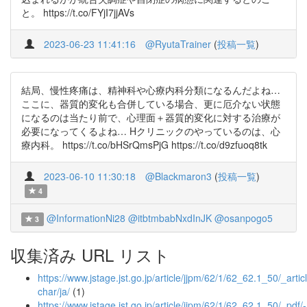
と。 https://t.co/FYjI7jjAVs
2023-06-23 11:41:16
@RyutaTrainer
(
投稿一覧
)
結局、慢性疼痛は、精神科や心療内科分類になるんだよね…
ここに、器質的変化も合併している場合、更に厄介ない状態
になるのは当たり前で、心理面＋器質的変化に対する治療が
必要になってくるよね… Hクリニックのやっているのは、心
療内科。 https://t.co/bHSrQmsPjG https://t.co/d9zfuoq8tk
2023-06-10 11:30:18
@Blackmaron3
(
投稿一覧
)
4
@InformationNi28
@itbtmbabNxdInJK
@osanpogo5
3
収集済み URL リスト
https://www.jstage.jst.go.jp/article/jjpm/62/1/62_62.1_50/_articl
char/ja/
(1)
https://www.jstage.jst.go.jp/article/jjpm/62/1/62_62.1_50/_pdf/-