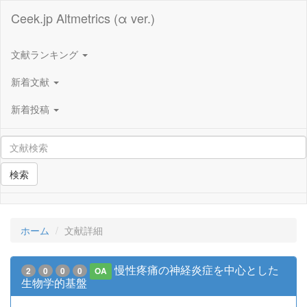
Ceek.jp Altmetrics (α ver.)
文献ランキング
新着文献
新着投稿
検索
ホーム
文献詳細
慢性疼痛の神経炎症を中心とした
2
0
0
0
OA
生物学的基盤