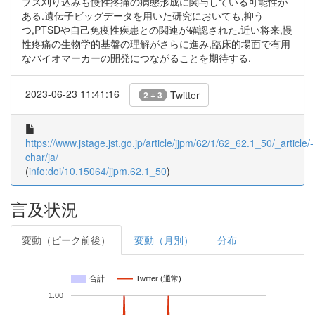
プス刈り込みも慢性疼痛の病態形成に関与している可能性が
ある.遺伝子ビッグデータを用いた研究においても,抑う
つ,PTSDや自己免疫性疾患との関連が確認された.近い将来,慢
性疼痛の生物学的基盤の理解がさらに進み,臨床的場面で有用
なバイオマーカーの開発につながることを期待する.
2023-06-23 11:41:16
Twitter
2 + 3
https://www.jstage.jst.go.jp/article/jjpm/62/1/62_62.1_50/_article/-
char/ja/
(
info:doi/10.15064/jjpm.62.1_50
)
言及状況
変動（ピーク前後）
変動（月別）
分布
合計
Twitter (通常)
1.00