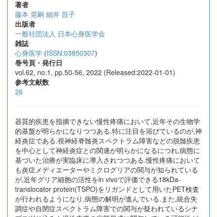
著者
藤本 晃嗣
細井 昌子
出版者
一般社団法人 日本心身医学会
雑誌
心身医学
(
ISSN:03850307
)
巻号頁・発行日
vol.62, no.1, pp.50-56, 2022 (Released:2022-01-01)
参考文献数
26
器質的疾患を指摘できない慢性疼痛において,近年その生物学
的基盤が明らかになりつつある.特に注目を浴びているのが,神
経炎症である.視神経脊髄炎スペクトラム障害などの脱髄疾患
を中心として神経炎症との関連が明らかになるにつれ,病態に
基づいた治療が実臨床に導入されつつある.慢性疼痛において
も炎症メディエーターやミクログリアの関与が知られている
が,近年グリア細胞の活性をin vivoで評価できる18kDa-
translocator protein(TSPO)をリガンドとして用いたPET検査
が行われるようになり,病態の解明が進んでいる.また,統合失
調症や自閉症スペクトラム障害での関与が疑われているシナ