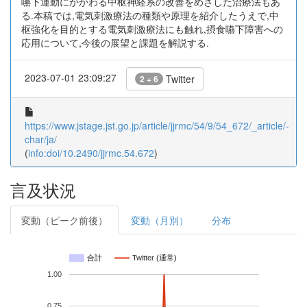
嚥下運動にかかわる中枢神経系の改善をめざした治療法もあ
る.本稿では,電気刺激療法の種類や原理を紹介したうえで,中
枢強化を目的とする電気刺激療法にも触れ,摂食嚥下障害への
応用について,今後の展望と課題を解説する.
2023-07-01 23:09:27
Twitter
2 + 6
https://www.jstage.jst.go.jp/article/jjrmc/54/9/54_672/_article/-
char/ja/
(
info:doi/10.2490/jjrmc.54.672
)
言及状況
変動（ピーク前後）
変動（月別）
分布
合計
Twitter (通常)
1.00
0.75