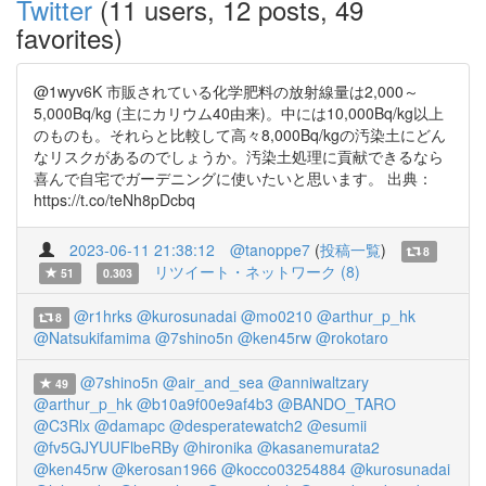
Twitter
(11 users, 12 posts, 49
favorites)
@1wyv6K 市販されている化学肥料の放射線量は2,000～
5,000Bq/kg (主にカリウム40由来)。中には10,000Bq/kg以上
のものも。それらと比較して高々8,000Bq/kgの汚染土にどん
なリスクがあるのでしょうか。汚染土処理に貢献できるなら
喜んで自宅でガーデニングに使いたいと思います。 出典：
https://t.co/teNh8pDcbq
2023-06-11 21:38:12
@tanoppe7
(
投稿一覧
)
8
リツイート・ネットワーク (8)
51
0.303
@r1hrks
@kurosunadai
@mo0210
@arthur_p_hk
8
@Natsukifamima
@7shino5n
@ken45rw
@rokotaro
@7shino5n
@air_and_sea
@anniwaltzary
49
@arthur_p_hk
@b10a9f00e9af4b3
@BANDO_TARO
@C3Rlx
@damapc
@desperatewatch2
@esumii
@fv5GJYUUFlbeRBy
@hironika
@kasanemurata2
@ken45rw
@kerosan1966
@kocco03254884
@kurosunadai