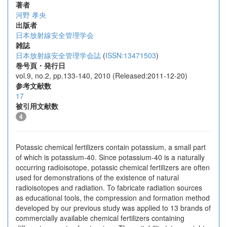
著者
河野 孝央
出版者
日本放射線安全管理学会
雑誌
日本放射線安全管理学会誌
(
ISSN:13471503
)
巻号頁・発行日
vol.9, no.2, pp.133-140, 2010 (Released:2011-12-20)
参考文献数
17
被引用文献数
4
Potassic chemical fertilizers contain potassium, a small part
of which is potassium-40. Since potassium-40 is a naturally
occurring radioisotope, potassic chemical fertilizers are often
used for demonstrations of the existence of natural
radioisotopes and radiation. To fabricate radiation sources
as educational tools, the compression and formation method
developed by our previous study was applied to 13 brands of
commercially available chemical fertilizers containing