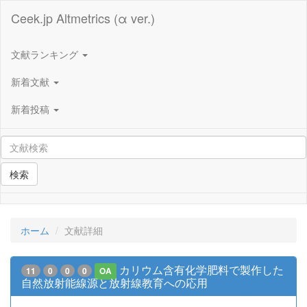
Ceek.jp Altmetrics (α ver.)
文献ランキング
新着文献
新着投稿
検索
ホーム
文献詳細
カリウム含有化学肥料で製作した
11
0
0
0
OA
自然放射能線源と放射線教育への応用