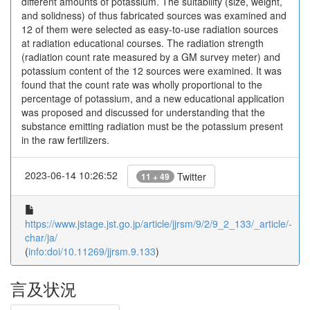
different amounts of potassium. The suitability (size, weight,
and solidness) of thus fabricated sources was examined and
12 of them were selected as easy-to-use radiation sources
at radiation educational courses. The radiation strength
(radiation count rate measured by a GM survey meter) and
potassium content of the 12 sources were examined. It was
found that the count rate was wholly proportional to the
percentage of potassium, and a new educational application
was proposed and discussed for understanding that the
substance emitting radiation must be the potassium present
in the raw fertilizers.
2023-06-14 10:26:52
Twitter
11 + 49
https://www.jstage.jst.go.jp/article/jjrsm/9/2/9_2_133/_article/-
char/ja/
(
info:doi/10.11269/jjrsm.9.133
)
言及状況