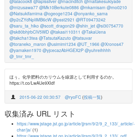
@lalacook8
@lapissilver
@macinditch
@maitakesukiyade
@mizusawa77
@Mk10Berkute0886
@mkamisam
@mo0210
@Natsukifamima
@ogeoge1234
@onyanko_sama
@p2cZYdNpIiMB6cW
@psst2921
@RT09473242
@saru_ta_hiko
@scott_dragon29
@shin_jet
@si30754770
@sk80bhjrbClV5WD
@takasi110311
@TakaUena
@takcha13tea
@TatsutaKazuto
@tatsuvar
@toraneko_maron
@usimimi1234
@UT_1966
@Xronos47
@yamaken1970
@yjcecazAbHGEX2P
@yuhreihhhh
@_tmr_tmr_
ほぅ。化学肥料のカリウムを線源として利用するのか。
https://t.co/LwAUe9XIdf
2015-06-22 00:30:57
@ryoFC
(
投稿一覧
)
収集済み URL リスト
https://www.jstage.jst.go.jp/article/jjrsm/9/2/9_2_133/_article/-
char/ja/
(1)
https://www.jstage.jst.go.jp/article/jjrsm/9/2/9_2_133/_pdf