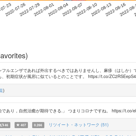
2022-08-13
2022-08-16
2022-08
-07-23
2
2022-07-26
2022-07-29
2022-08-01
2022-08-04
2022-08-07
2022-08-10
avorites)
ンフルエンザであれば外出するべきではありませんし、麻疹（はしか）で
が風邪に似ているとのことです。 https://t.co/ZC2RSEepS4 
覧
)
然治癒が期待できる.」 つまりコロナですね。 https://t.co/ek9
リツイート・ネットワーク (51)
46
407
0.266