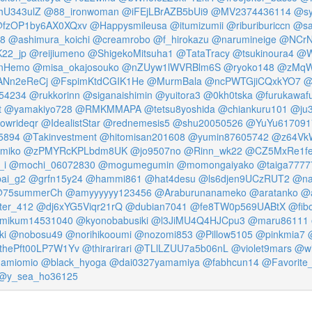
hU343ulZ
@88_ironwoman
@iFEjLBrAZB5bUi9
@MV2374436114
@sy
fzOP1by6AX0XQxv
@Happysmileusa
@itumizumii
@riburiburiccn
@sa
78
@ashimura_koichi
@creamrobo
@f_hirokazu
@narumineige
@NCrN
22_jp
@reijiumeno
@ShigekoMitsuha1
@TataTracy
@tsukinoura4
@W
nHemo
@misa_okajosouko
@nZUyw1lWVRBlm6S
@ryoko148
@zMqW
ANn2eReCj
@FspimKtdCGIK1He
@MurmBala
@ncPWTGjiCQxkYO7
@
54234
@rukkorinn
@siganaishimin
@yuitora3
@0kh0tska
@furukawaf
t
@yamakiyo728
@RMKMMAPA
@tetsu8yoshida
@chiankuru101
@ju
owrideqr
@IdealistStar
@rednemesis5
@shu20050526
@YuYu617091
5894
@Takinvestment
@hitomisan201608
@yumin87605742
@z64Vk
miko
@zPMYRcKPLbdm8UK
@jo9507no
@Rinn_wk22
@CZ5MxRe1f
_i
@mochi_06072830
@mogumegumin
@momongaiyako
@taiga7777
ai_g2
@grfn15y24
@hammi861
@hat4desu
@ls6djen9UCzRUT2
@na
75summerCh
@amyyyyyy123456
@Araburunanameko
@aratanko
@a
ter_412
@dj6xYG5Viqr21rQ
@dubian7041
@fe8TW0p569UABtX
@fib
mikum14531040
@kyonobabusiki
@l3JiMU4Q4HJCpu3
@maru86111
ki
@nobosu49
@norihikooumi
@nozomi853
@Pillow5105
@pinkmia7
thePft00LP7W1Yv
@thirarirari
@TLlLZUU7a5b06nL
@violet9mars
@wi
amiomio
@black_hyoga
@dai0327yamamiya
@fabhcun14
@Favorite
@y_sea_ho36125