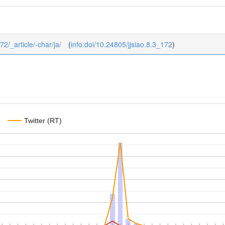
72/_article/-char/ja/
(
info:doi/10.24805/jjsiao.8.3_172
)
Twitter (RT)