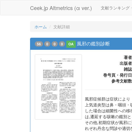
Ceek.jp Altmetrics (α ver.)
文献ランキング
ホーム
文献詳細
風邪の鑑別診断
56
0
0
0
OA
著者
出版者
雑誌
巻号頁・発行日
参考文献数
風邪症候群は症状により
上気道炎型は鼻・咽頭・
した場合は細菌性への移行
は,遷延する咳嗽の鑑別と
その他,初期症状が風邪に
れぞれ丹念な問診や適切