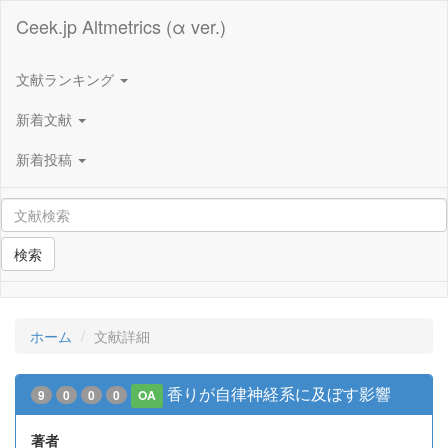
Ceek.jp Altmetrics (α ver.)
文献ランキング
新着文献
新着投稿
検索
ホーム
文献詳細
香りが自律神経系に及ぼす影響
9
0
0
0
OA
著者