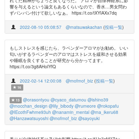
れてた精神がちょっと良くなった。 アロマが自律神経系に影
響を与えるという論文もあるくらいなので、香水…男女問わ
ずバンバン付けて欲しいなぁ。 https://t.co/tXYIAXx7dq
2022-08-10 05:08:57
@matsuwakachan
(
投稿一覧
)
もしストレスを感じたら、ラベンダーアロマがお勧め。 いい
匂いがするラベンダーのアロマはストレスを緩和させる効果
や睡眠を良くすることが研究から分かってます。
https://t.co/3g8AHoIYfQ
2022-02-14 12:00:08
@mofmof_biz
(
投稿一覧
)
16
@orasontyou
@cyaco_datumou
@ishino39
13
@mocchan_design
@lily_bibody
@rumeore
@rokopafu
@IEcothFwhme93uh
@nanamin_mental
@ma_ikeru68
@Hanzawatsuyoshi
@mofmof_biz
@sayoyuki