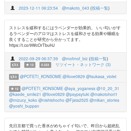
2023-12-11 06:23:54
@makoto_043
(
投稿一覧
)
ストレスを緩和するにはラベンダーが効果的。 いい匂いがす
るラベンダーのアロマはストレスを緩和させる効果や睡眠を
良くすることが研究から分かってます。
https://t.co/9WcOrTbuHJ
2022-09-29 06:37:39
@mofmof_biz
(
投稿一覧
)
リツイート・ネットワーク (3)
3
13
0.333
@POTETI_KONSOME
@Ilove0829
@tsukasa_violet
3
@POTETI_KONSOME
@aya_yoganess
@10_20_31
12
@kaede_smile21
@Ilove0829
@psypsytuki
@makotohori1
@mizucy_koko
@nishishocho
@Fjata2525
@mikan_stories
@yoshi_buppan
先日京都で買った香水がめちゃイイ匂いで、昨日から超絶乱