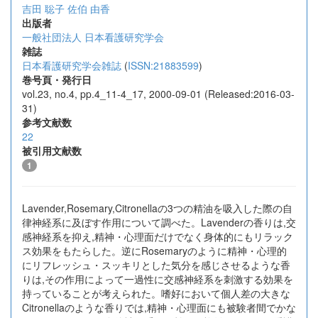
吉田 聡子
佐伯 由香
出版者
一般社団法人 日本看護研究学会
雑誌
日本看護研究学会雑誌
(
ISSN:21883599
)
巻号頁・発行日
vol.23, no.4, pp.4_11-4_17, 2000-09-01 (Released:2016-03-
31)
参考文献数
22
被引用文献数
1
Lavender,Rosemary,Citronellaの3つの精油を吸入した際の自
律神経系に及ぼす作用について調べた。Lavenderの香りは,交
感神経系を抑え,精神・心理面だけでなく身体的にもリラック
ス効果をもたらした。逆にRosemaryのように精神・心理的
にリフレッシュ・スッキリとした気分を感じさせるような香
りは,その作用によって一過性に交感神経系を刺激する効果を
持っていることが考えられた。嗜好において個人差の大きな
Citronellaのような香りでは,精神・心理面にも被験者間でかな