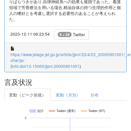
りばらつきがあり,自律神経系への効果も複雑であった。看護
領域で芳香療法を用いる場合,精油自体の持つ生理的作用と個
人の嗜好とを考慮し選択する必要性のあることが考えられ
た。
2023-12-11 06:23:54
Twitter
9 + 28
https://www.jstage.jst.go.jp/article/jjsnr/23/4/23_20000901001/_art
char/ja/
(
info:doi/10.15065/jjsnr.20000901001
)
言及状況
変動（ピーク前後）
変動（月別）
分布
合計
Twitter (通常)
Twitter (RT)
3