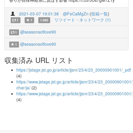
香りが自律神経系に及ぼす影響 https://t.co/5Us7gM7Z1y
2021-03-07 19:01:38
@FeCaMgZn
(
投稿一覧
)
リツイート・ネットワーク (1)
1
1
1.000
@seasonsoflove90
1
@seasonsoflove90
1
収集済み URL リスト
https://jstage.jst.go.jp/article/jjsnr/23/4/23_20000901001/_pdf
(4)
https://www.jstage.jst.go.jp/article/jjsnr/23/4/23_20000901001/_
char/ja/
(2)
https://www.jstage.jst.go.jp/article/jjsnr/23/4/23_20000901001
(4)