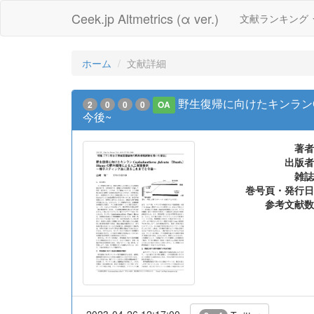
Ceek.jp Altmetrics (α ver.)
文献ランキング
ホーム
文献詳細
野生復帰に向けたキンランCeph
2
0
0
0
OA
今後~
著者
出版者
雑誌
巻号頁・発行日
参考文献数