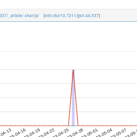
537/_article/-char/ja/
(
info:doi/10.7211/jjsrt.44.537
)
2023-05-04
2023-05-07
2023-05
-04-13
2
2023-04-16
2023-04-19
2023-04-22
2023-04-25
2023-04-28
2023-05-01