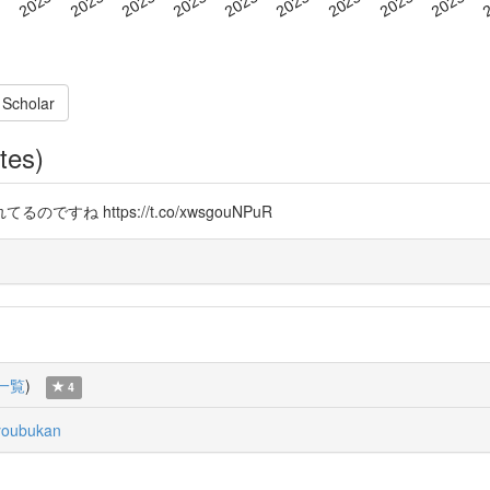
 Scholar
tes)
 https://t.co/xwsgouNPuR
一覧
)
4
oubukan