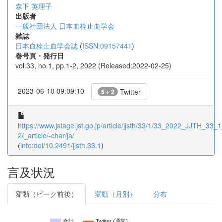
森下 英理子
出版者
一般社団法人 日本血栓止血学会
雑誌
日本血栓止血学会誌
(
ISSN:09157441
)
巻号頁・発行日
vol.33, no.1, pp.1-2, 2022 (Released:2022-02-25)
2023-06-10 09:09:10
Twitter
5 + 2
https://www.jstage.jst.go.jp/article/jjsth/33/1/33_2022_JJTH_33_
2/_article/-char/ja/
(
info:doi/10.2491/jjsth.33.1
)
言及状況
変動（ピーク前後）
変動（月別）
分布
合計
Twitter (通常)