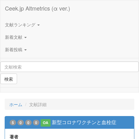
Ceek.jp Altmetrics (α ver.)
文献ランキング
新着文献
新着投稿
検索
ホーム
文献詳細
新型コロナワクチンと血栓症
5
0
0
0
OA
著者