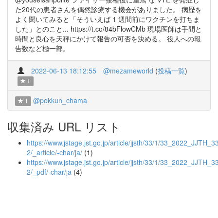
た20代の患者さんを偶然診療する機会がありました。 病歴を
よく聞いてみると「そういえば 1 週間前にワクチンを打ちま
した」とのこと... https://t.co/84bFlowCMb 現場医師は手間と
時間と良心を天秤にかけて報告の可否を決める。 役人への報
告数など極一部。
2022-06-13 18:12:55
@mezameworld
(
投稿一覧
)
1
@pokkun_chama
1
収集済み URL リスト
https://www.jstage.jst.go.jp/article/jjsth/33/1/33_2022_JJTH_
2/_article/-char/ja/
(1)
https://www.jstage.jst.go.jp/article/jjsth/33/1/33_2022_JJTH_
2/_pdf/-char/ja
(4)