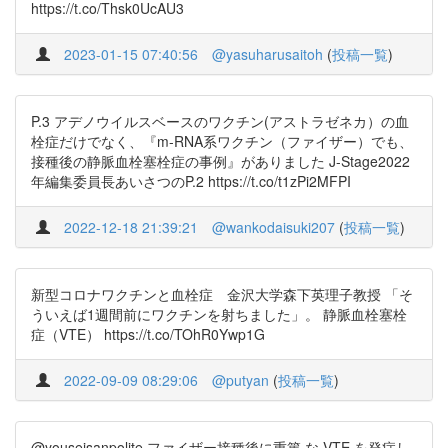
https://t.co/Thsk0UcAU3
2023-01-15 07:40:56
@yasuharusaitoh
(
投稿一覧
)
P.3 アデノウイルスベースのワクチン(アストラゼネカ）の血
栓症だけでなく、『m-RNA系ワクチン（ファイザー）でも、
接種後の静脈血栓塞栓症の事例』がありました J-Stage2022
年編集委員長あいさつのP.2 https://t.co/t1zPi2MFPI
2022-12-18 21:39:21
@wankodaisuki207
(
投稿一覧
)
新型コロナワクチンと血栓症 金沢大学森下英理子教授 「そ
ういえば1週間前にワクチンを射ちました」。 静脈血栓塞栓
症（VTE） https://t.co/TOhR0Ywp1G
2022-09-09 08:29:06
@putyan
(
投稿一覧
)
@youseisanpolite ファイザー接種後に重篤 な VTE を発症し