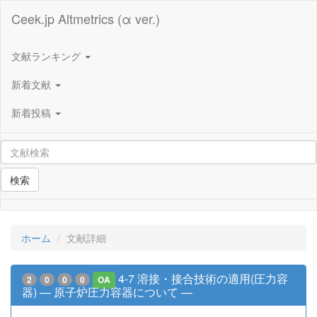
Ceek.jp Altmetrics (α ver.)
文献ランキング
新着文献
新着投稿
検索
ホーム
文献詳細
4-7 溶接・接合技術の適用(圧力容
2
0
0
0
OA
器) ― 原子炉圧力容器について ―