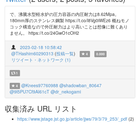
で、沸騰水型軽水炉の圧力容器の内圧耐力は8.62Mpa。
180mm厚のステンレス鋼製 https://t.co/l8Vg0iWEz6 概ねモノ
コック構造なので外圧耐力はより高いことは想像に難くあり
ません。 https://t.co/24GwO1cOH2
2023-02-18 10:58:42
@THashim60290313
(
投稿一覧
)
4
0.000
リツイート・ネットワーク (1)
1
@Knees97760988
@shadowban_80647
4
@9l5PU7Cf9AI61cT
@dr_nekogami
収集済み URL リスト
https://www.jstage.jst.go.jp/article/jjws/79/3/79_253/_pdf
(2)