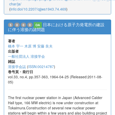
char/ja/
(
info:doi/10.2207/qjjws1943.74.469
)
日本における原子力発電所の建設
5
0
0
0
OA
に伴う溶接の諸問題
著者
橋本 宇一
木原 博
安藤 良夫
出版者
一般社団法人 溶接学会
雑誌
溶接学会誌
(
ISSN:00214787
)
巻号頁・発行日
vol.33, no.4, pp.357-363, 1964-04-25 (Released:2011-08-
05)
The first nuclear power station in Japan (Advanced Calder
Hall type, 166 MW electric) is now under construction at
Tokaimura.Construction of several new nuclear power
stations will begin within a few years and also building project