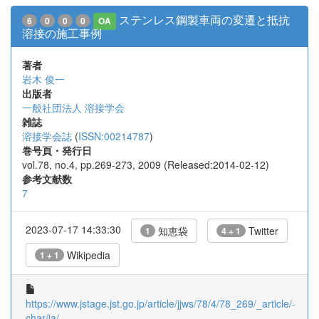
ステンレス鋼製車両の変遷と抵抗
6
0
0
0
OA
溶接の施工事例
著者
岩木 俊一
出版者
一般社団法人 溶接学会
雑誌
溶接学会誌
(
ISSN:00214787
)
巻号頁・発行日
vol.78, no.4, pp.269-273, 2009 (Released:2014-02-12)
参考文献数
7
2023-07-17 14:33:30
知恵袋
Twitter
1
4 + 1
Wikipedia
1 + 1
https://www.jstage.jst.go.jp/article/jjws/78/4/78_269/_article/-
char/ja/