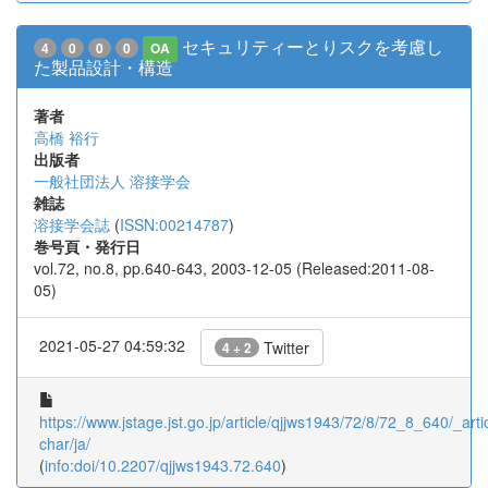
セキュリティーとりスクを考慮し
4
0
0
0
OA
た製品設計・構造
著者
高橋 裕行
出版者
一般社団法人 溶接学会
雑誌
溶接学会誌
(
ISSN:00214787
)
巻号頁・発行日
vol.72, no.8, pp.640-643, 2003-12-05 (Released:2011-08-
05)
2021-05-27 04:59:32
Twitter
4 + 2
https://www.jstage.jst.go.jp/article/qjjws1943/72/8/72_8_640/_artic
char/ja/
(
info:doi/10.2207/qjjws1943.72.640
)