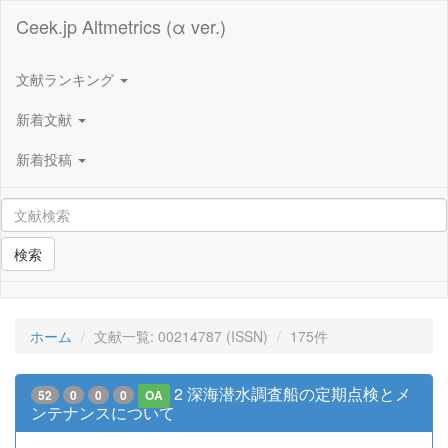
Ceek.jp Altmetrics (α ver.)
文献ランキング
新着文献
新着投稿
検索
ホーム
文献一覧: 00214787 (ISSN)
175件
2 深海潜水調査船の定期点検とメ
52
0
0
0
OA
ンテナンスについて