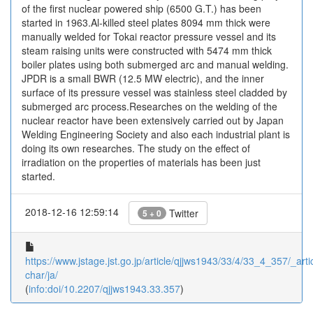
of the first nuclear powered ship (6500 G.T.) has been
started in 1963.Al-killed steel plates 8094 mm thick were
manually welded for Tokai reactor pressure vessel and its
steam raising units were constructed with 5474 mm thick
boiler plates using both submerged arc and manual welding.
JPDR is a small BWR (12.5 MW electric), and the inner
surface of its pressure vessel was stainless steel cladded by
submerged arc process.Researches on the welding of the
nuclear reactor have been extensively carried out by Japan
Welding Engineering Society and also each industrial plant is
doing its own researches. The study on the effect of
irradiation on the properties of materials has been just
started.
2018-12-16 12:59:14
Twitter
5 + 0
https://www.jstage.jst.go.jp/article/qjjws1943/33/4/33_4_357/_artic
char/ja/
(
info:doi/10.2207/qjjws1943.33.357
)