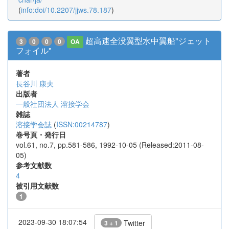
(
info:doi/10.2207/jjws.78.187
)
超高速全没翼型水中翼船"ジェット
3
0
0
0
OA
フォイル"
著者
長谷川 康夫
出版者
一般社団法人 溶接学会
雑誌
溶接学会誌
(
ISSN:00214787
)
巻号頁・発行日
vol.61, no.7, pp.581-586, 1992-10-05 (Released:2011-08-
05)
参考文献数
4
被引用文献数
1
2023-09-30 18:07:54
Twitter
3 + 1