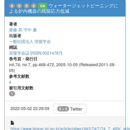
ウォータージェットピーニングに
6
0
0
0
OA
よる炉内機器の残留応力低減
著者
齋藤 昇
守中 廉
出版者
一般社団法人 溶接学会
雑誌
溶接学会誌
(
ISSN:00214787
)
巻号頁・発行日
vol.74, no.7, pp.469-472, 2005-10-05 (Released:2011-08-
05)
参考文献数
4
被引用文献数
1
2022-05-02 22:29:09
Twitter
6 + 3
https://www.jstage.jst.go.jp/article/qjjws1943/74/7/74_7_469/_artic