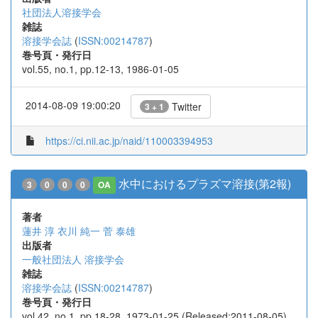
社団法人溶接学会
雑誌
溶接学会誌
(
ISSN:00214787
)
巻号頁・発行日
vol.55, no.1, pp.12-13, 1986-01-05
2014-08-09 19:00:20
Twitter
3 + 1
https://ci.nii.ac.jp/naid/110003394953
水中におけるプラズマ溶接(第2報)
3
0
0
0
OA
著者
蓮井 淳
衣川 純一
菅 泰雄
出版者
一般社団法人 溶接学会
雑誌
溶接学会誌
(
ISSN:00214787
)
巻号頁・発行日
vol.42, no.1, pp.18-28, 1973-01-25 (Released:2011-08-05)