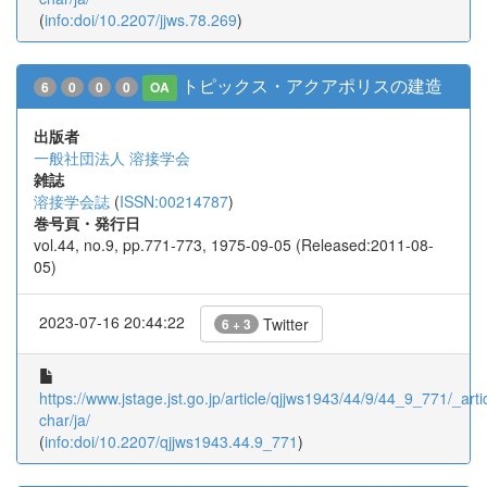
(
info:doi/10.2207/jjws.78.269
)
トピックス・アクアポリスの建造
6
0
0
0
OA
出版者
一般社団法人 溶接学会
雑誌
溶接学会誌
(
ISSN:00214787
)
巻号頁・発行日
vol.44, no.9, pp.771-773, 1975-09-05 (Released:2011-08-
05)
2023-07-16 20:44:22
Twitter
6 + 3
https://www.jstage.jst.go.jp/article/qjjws1943/44/9/44_9_771/_artic
char/ja/
(
info:doi/10.2207/qjjws1943.44.9_771
)