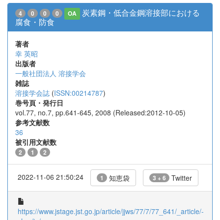
炭素鋼・低合金鋼溶接部における
4
0
0
0
OA
腐食・防食
著者
幸 英昭
出版者
一般社団法人 溶接学会
雑誌
溶接学会誌
(
ISSN:00214787
)
巻号頁・発行日
vol.77, no.7, pp.641-645, 2008 (Released:2012-10-05)
参考文献数
36
被引用文献数
2
1
2
2022-11-06 21:50:24
知恵袋
Twitter
1
3 + 6
https://www.jstage.jst.go.jp/article/jjws/77/7/77_641/_article/-