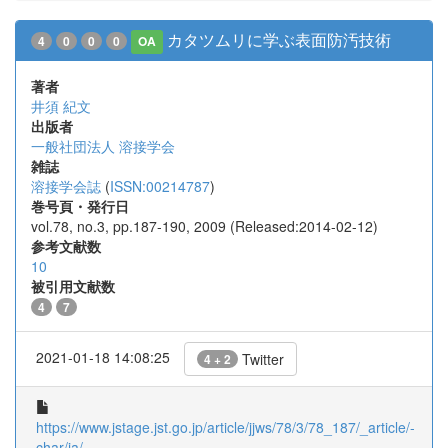
カタツムリに学ぶ表面防汚技術
4
0
0
0
OA
著者
井須 紀文
出版者
一般社団法人 溶接学会
雑誌
溶接学会誌
(
ISSN:00214787
)
巻号頁・発行日
vol.78, no.3, pp.187-190, 2009 (Released:2014-02-12)
参考文献数
10
被引用文献数
4
7
2021-01-18 14:08:25
Twitter
4 + 2
https://www.jstage.jst.go.jp/article/jjws/78/3/78_187/_article/-
char/ja/