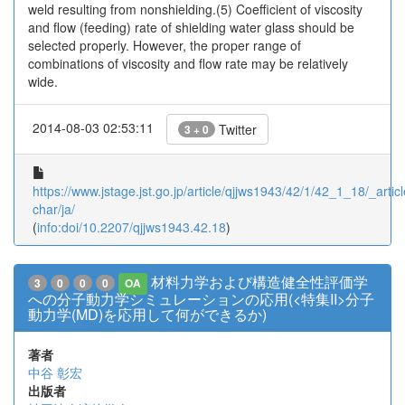
weld resulting from nonshielding.(5) Coefficient of viscosity
and flow (feeding) rate of shielding water glass should be
selected properly. However, the proper range of
combinations of viscosity and flow rate may be relatively
wide.
2014-08-03 02:53:11
Twitter
3 + 0
https://www.jstage.jst.go.jp/article/qjjws1943/42/1/42_1_18/_articl
char/ja/
(
info:doi/10.2207/qjjws1943.42.18
)
材料力学および構造健全性評価学
3
0
0
0
OA
への分子動力学シミュレーションの応用(<特集II>分子
動力学(MD)を応用して何ができるか)
著者
中谷 彰宏
出版者