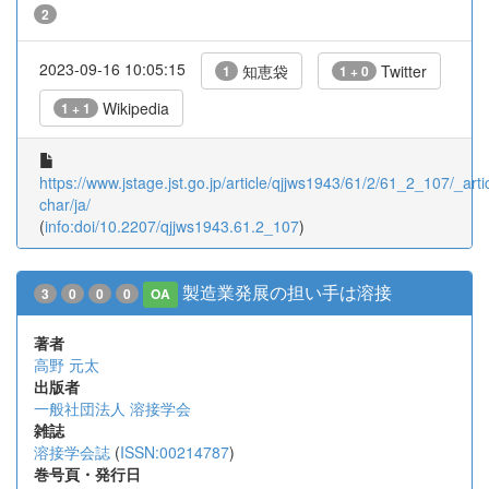
2
2023-09-16 10:05:15
知恵袋
Twitter
1
1 + 0
Wikipedia
1 + 1
https://www.jstage.jst.go.jp/article/qjjws1943/61/2/61_2_107/_artic
char/ja/
(
info:doi/10.2207/qjjws1943.61.2_107
)
製造業発展の担い手は溶接
3
0
0
0
OA
著者
高野 元太
出版者
一般社団法人 溶接学会
雑誌
溶接学会誌
(
ISSN:00214787
)
巻号頁・発行日