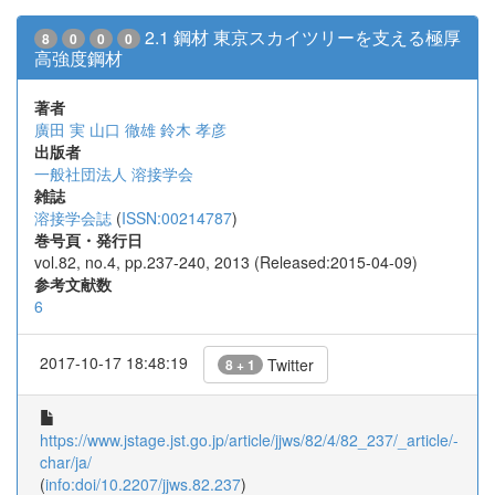
2.1 鋼材 東京スカイツリーを支える極厚
8
0
0
0
高強度鋼材
著者
廣田 実
山口 徹雄
鈴木 孝彦
出版者
一般社団法人 溶接学会
雑誌
溶接学会誌
(
ISSN:00214787
)
巻号頁・発行日
vol.82, no.4, pp.237-240, 2013 (Released:2015-04-09)
参考文献数
6
2017-10-17 18:48:19
Twitter
8 + 1
https://www.jstage.jst.go.jp/article/jjws/82/4/82_237/_article/-
char/ja/
(
info:doi/10.2207/jjws.82.237
)