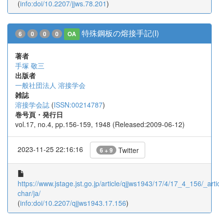
(
info:doi/10.2207/jjws.78.201
)
特殊鋼板の熔接手記(I)
6
0
0
0
OA
著者
手塚 敬三
出版者
一般社団法人 溶接学会
雑誌
溶接学会誌
(
ISSN:00214787
)
巻号頁・発行日
vol.17, no.4, pp.156-159, 1948 (Released:2009-06-12)
2023-11-25 22:16:16
Twitter
6 + 9
https://www.jstage.jst.go.jp/article/qjjws1943/17/4/17_4_156/_artic
char/ja/
(
info:doi/10.2207/qjjws1943.17.156
)