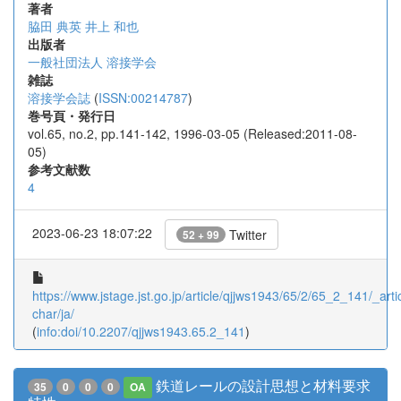
著者
脇田 典英
井上 和也
出版者
一般社団法人 溶接学会
雑誌
溶接学会誌
(
ISSN:00214787
)
巻号頁・発行日
vol.65, no.2, pp.141-142, 1996-03-05 (Released:2011-08-
05)
参考文献数
4
2023-06-23 18:07:22
Twitter
52 + 99
https://www.jstage.jst.go.jp/article/qjjws1943/65/2/65_2_141/_artic
char/ja/
(
info:doi/10.2207/qjjws1943.65.2_141
)
鉄道レールの設計思想と材料要求
35
0
0
0
OA