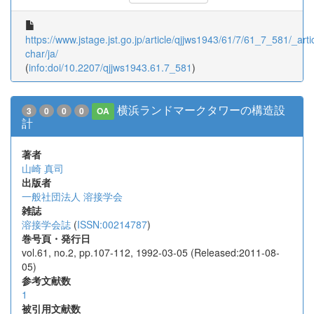
https://www.jstage.jst.go.jp/article/qjjws1943/61/7/61_7_581/_artic
char/ja/
(
info:doi/10.2207/qjjws1943.61.7_581
)
横浜ランドマークタワーの構造設
3
0
0
0
OA
計
著者
山崎 真司
出版者
一般社団法人 溶接学会
雑誌
溶接学会誌
(
ISSN:00214787
)
巻号頁・発行日
vol.61, no.2, pp.107-112, 1992-03-05 (Released:2011-08-
05)
参考文献数
1
被引用文献数