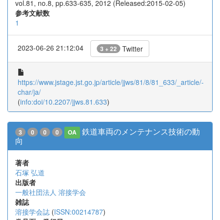
vol.81, no.8, pp.633-635, 2012 (Released:2015-02-05)
参考文献数
1
2023-06-26 21:12:04
Twitter
3 + 22
https://www.jstage.jst.go.jp/article/jjws/81/8/81_633/_article/-
char/ja/
(
info:doi/10.2207/jjws.81.633
)
鉄道車両のメンテナンス技術の動
3
0
0
0
OA
向
著者
石塚 弘道
出版者
一般社団法人 溶接学会
雑誌
溶接学会誌
(
ISSN:00214787
)