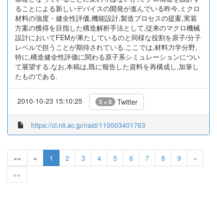
ることによる新しいデバイスの開発が進んでいる昨今,ミクロ
材料の強度・健全性評価,機能設計,製造プロセスの提案,実装
方案の獲得を目指した構造解析手法として,従来のマクロ機械
設計においてFEMが果たしているのと同様な役割を原子/分子
レベルで担うことが期待されている.ここでは,材料力学分野,
特に,構造健全性評価に関わる原子系シミュレーションについ
て展望する.なお,本稿は,既に報告した資料を再構成し,加筆し
たものである.
2010-10-23 15:10:25
Twitter
3 + 0
https://ci.nii.ac.jp/naid/110003401763
««
«
1
2
3
4
5
6
7
8
9
»
»»