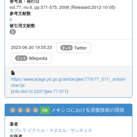
巻号頁・発行日
vol.77, no.6, pp.571-575, 2008 (Released:2012-10-05)
参考文献数
8
被引用文献数
2
2023-06-20 19:55:23
Twitter
2 + 0
Wikipedia
1 + 1
https://www.jstage.jst.go.jp/article/jjws/77/6/77_571/_article/-
char/ja/
(
info:doi/10.2207/jjws.77.571
)
メキシコにおける溶接技術の現状
3
0
0
0
OA
著者
カブレラ ビクトル・マヌエル・サンチェス
出版者