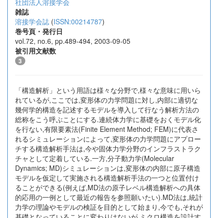
社団法人溶接学会
雑誌
溶接学会誌
(
ISSN:00214787
)
巻号頁・発行日
vol.72, no.6, pp.489-494, 2003-09-05
被引用文献数
3
「構造解析」という用語は様々な分野で,様々な意味に用いら
れているが,ここでは,変形体の力学問題に対し,内部に適切な
幾何学的構造を記述するモデルを導入して行なう解析方法の
総称をこう呼ぶことにする.連続体力学に基礎をおくモデル化
を行ない,有限要素法(Finite Element Method; FEM)に代表さ
れるシミュレーションによって,変形体の力学問題にアプロー
チする構造解析手法は,今や固体力学分野のインフラストラク
チャとして定着している.一方,分子動力学(Molecular
Dynamics; MD)シミュレーションは,変形体の内部に原子構造
モデルを仮定して実施される構造解析手法の一つと位置付け
ることができる(例えば,MD法の原子レベル構造解析への具体
的応用の一例として最近の報告を参照願いたい).MD法は,統計
力学の理論やモデルの検証を目的として始まり,今でも,それが
基礎となっていることに変わりはないが,ミクロ構造を設計す