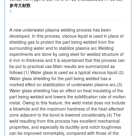
参考文献数
1
A new underwater plasma welding process has been
developed. In this process, viscous liquid is used in place of
shielding gas to protect the part being welded from the
surrounding water and to stabilize plasma arc.Welding
experiments are done by using steel for welded structure of
6 mm in thickness and it is ascertained that this process can
be put to practical use.Main results are summarized as
follows:(1) Water glass is used as a typical viscous liquid.(2)
Water glass shielding for the part being welded has a
marked effect on stabilization of underwater plasma arc.(3)
Water glass shielding has an effect on heat insulating of the
part being welded and lowers the solidification rate of molten
metal. Owing to this feature, the weld metal does not include
a blowhole and the maximum hardness of the heat-affected
zone adjacent to the bond is lowered considerably.(4) The
weld resulting from this process has excellent mechanical
properties, and especially its ductility and notch toughness
can be improved remarkably, compared with those of the