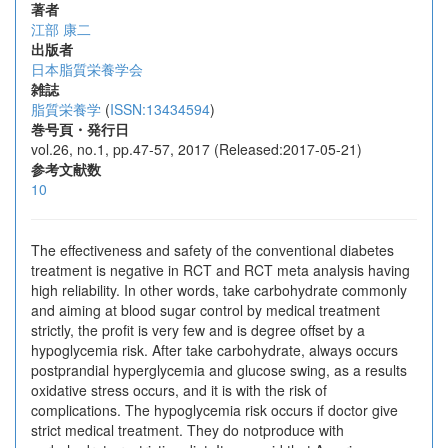
著者
江部 康二
出版者
日本脂質栄養学会
雑誌
脂質栄養学
(
ISSN:13434594
)
巻号頁・発行日
vol.26, no.1, pp.47-57, 2017 (Released:2017-05-21)
参考文献数
10
The effectiveness and safety of the conventional diabetes
treatment is negative in RCT and RCT meta analysis having
high reliability. In other words, take carbohydrate commonly
and aiming at blood sugar control by medical treatment
strictly, the profit is very few and is degree offset by a
hypoglycemia risk. After take carbohydrate, always occurs
postprandial hyperglycemia and glucose swing, as a results
oxidative stress occurs, and it is with the risk of
complications. The hypoglycemia risk occurs if doctor give
strict medical treatment. They do notproduce with