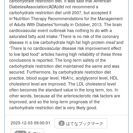
carbohydrate restriction diet. It was said that American
DiabetesAssociation(ADA)did not recommend a
carbohydrate restriction diet until 2007, but accepted it
in“Nutrition Therapy Recommendations for the Management
of Adults With Diabetes”formally in October, 2013. The brain
cardiovascular event outbreak has nothing to do with a
saturated fatty acid intake.“There is no risk of the coronary
disease in a low carbohydrate high-fat high-protein meal”and
“There is no cardiovascular disease risk improvement effect
to low lipid food” articles having high reliability of these three
conclusions is reported. The long-term safety of the
carbohydrate restriction diet maintained the same and was
secured. Furthermore, by carbohydrate restriction diet
practice, blood sugar level, HbA1c, acylglycerol level, HDL
cholesterol level are improved. The LDL cholesterol level
often becomes the standard value in the long term, too. In
other words, because all the arteriosclerotic risk factors are
improved, and so the long-term prognosis of the
carbohydrate restriction diet is very likely good.
2023-12-03 09:00:01
はてなブックマーク
2