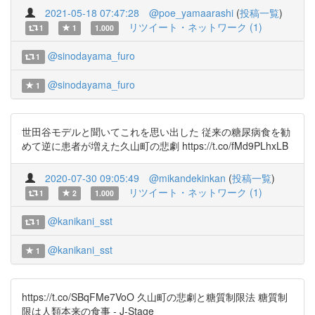
2021-05-18 07:47:28
@poe_yamaarashi
(
投稿一覧
)
リツイート・ネットワーク (1)
1
1
1.000
@sinodayama_furo
1
@sinodayama_furo
1
世田谷モデルと聞いてこれを思い出した 従来の糖尿病食を勧
めて逆に患者が増えた久山町の悲劇 https://t.co/fMd9PLhxLB
2020-07-30 09:05:49
@mikandekinkan
(
投稿一覧
)
リツイート・ネットワーク (1)
1
2
1.000
@kanikani_sst
1
@kanikani_sst
1
https://t.co/SBqFMe7VoO 久山町の悲劇と糖質制限法 糖質制
限は人類本来の食事 - J-Stage