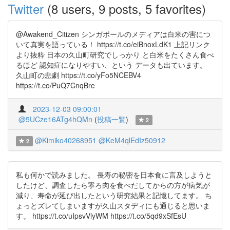
Twitter
(8 users, 9 posts, 5 favorites)
@Awakend_Citizen シンガポールのメディアは白米の害につ
いて真実を語っている！ https://t.co/eiBnoxLdK1 上記リンク
より抜粋 日本の久山町研究でしっかり と白米をたくさん食べ
るほど 認知症になりやすい、という データも出ています。
久山町の悲劇 https://t.co/yFo5NCEBV4
https://t.co/PuQ7CnqBre
2023-12-03 09:00:01
@5UCze16ATg4hQMn
(
投稿一覧
)
2
@Kimiko40268951
@KeM4qlEdIz50912
2
私も何かで読みました。 長寿の秘密を日本食に言及しようと
したけど、調査したら寧ろ肉を食べだしてからの方が病気が
減り、寿命が延び出したという研究結果と記憶してます。 ち
ょっとズレてしまいますが久山スタディにも通じると思いま
す。 https://t.co/uIpsvVlyWM https://t.co/5qd9xSfEsU