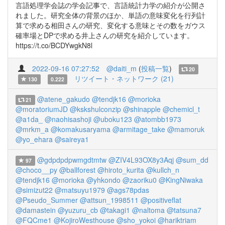
言語処理学会誌の学会記事で、言語統計力学の紹介が公開さ
れました。研究全体の背景のほか、単語の意味変化を行列計
算で求める相田さんの研究、変化する意味とその数をガウス
確率場とDPで求める井上さんの研究を紹介しています。
https://t.co/BCDYwgkN8l
2022-09-16 07:27:52
@daiti_m
(
投稿一覧
)
20
リツイート・ネットワーク (21)
130
0.222
@atene_gakudo
@tendjk16
@morioka
21
@moratoriumJD
@kskshulconzip
@shinapple
@chemicl_t
@a1da_
@naohisashoji
@uboku123
@atombb1973
@mrkm_a
@komakusaryama
@armitage_take
@mamoruk
@yo_ehara
@saireya1
@gdpdpdpwmgdtmtw
@ZIV4L93OX8y3Aqj
@sum_dd
97
@choco__py
@ballforest
@hiroto_kurita
@kullch_n
@tendjk16
@morioka
@yhkondo
@zaoriku0
@KingNiwaka
@simizut22
@matsuyu1979
@ags78pdas
@Pseudo_Summer
@attsun_1998511
@positiveflat
@damastein
@yuzuru_cb
@takagi1
@naltoma
@tatsuna7
@FQCme1
@KojiroWesthouse
@sho_yokoi
@hariktriam