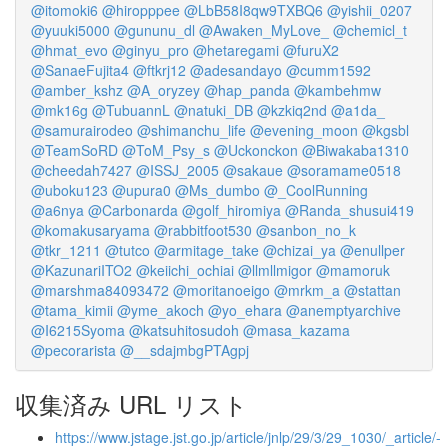
@itomoki6
@hiropppee
@LbB58I8qw9TXBQ6
@yishii_0207
@yuuki5000
@gununu_dl
@Awaken_MyLove_
@chemicl_t
@hmat_evo
@ginyu_pro
@hetaregami
@furuX2
@SanaeFujita4
@ftkrj12
@adesandayo
@cumm1592
@amber_kshz
@A_oryzey
@hap_panda
@kambehmw
@mk16g
@TubuannL
@natuki_DB
@kzkiq2nd
@a1da_
@samurairodeo
@shimanchu_life
@evening_moon
@kgsbl
@TeamSoRD
@ToM_Psy_s
@Uckonckon
@Biwakaba1310
@cheedah7427
@ISSJ_2005
@sakaue
@soramame0518
@uboku123
@upura0
@Ms_dumbo
@_CoolRunning
@a6nya
@Carbonarda
@golf_hiromiya
@Randa_shusui419
@komakusaryama
@rabbitfoot530
@sanbon_no_k
@tkr_1211
@tutco
@armitage_take
@chizai_ya
@enullper
@KazunariITO2
@keiichi_ochiai
@llmllmigor
@mamoruk
@marshma84093472
@moritanoeigo
@mrkm_a
@stattan
@tama_kimii
@yme_akoch
@yo_ehara
@anemptyarchive
@I6215Syoma
@katsuhitosudoh
@masa_kazama
@pecorarista
@__sdajmbgPTAgpj
収集済み URL リスト
https://www.jstage.jst.go.jp/article/jnlp/29/3/29_1030/_article/-