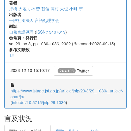
著者
持橋 大地
小木曽 智信
高村 大也
小町 守
出版者
一般社団法人 言語処理学会
雑誌
自然言語処理
(
ISSN:13407619
)
巻号頁・発行日
vol.29, no.3, pp.1030-1036, 2022 (Released:2022-09-15)
参考文献数
12
2023-12-10 15:10:17
Twitter
24 + 108
https://www.jstage.jst.go.jp/article/jnlp/29/3/29_1030/_article/-
char/ja/
(
info:doi/10.5715/jnlp.29.1030
)
言及状況