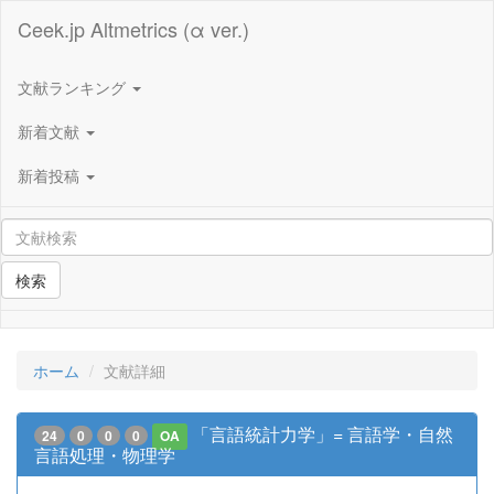
Ceek.jp Altmetrics (α ver.)
文献ランキング
新着文献
新着投稿
検索
ホーム
文献詳細
「言語統計力学」= 言語学・自然
24
0
0
0
OA
言語処理・物理学