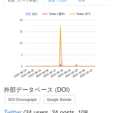
変動（ピーク前後）
変動（月別）
分布
合計
Twitter (通常)
Twitter (RT)
20
15
10
5
*
*
0
2022-10-06
2022-08-19
2022-09-06
2022-09-24
2022-10-12
2022-08-25
2022-09-12
2022-09-30
2022-08-31
2022-09-18
外部データベース (DOI)
DOI Chronograph
Google Scholar
Twitter
(24 users, 24 posts, 108