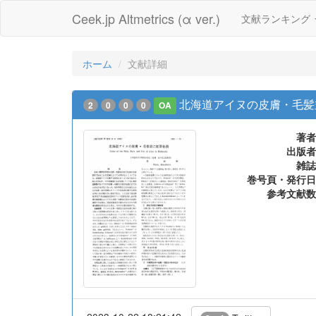
Ceek.jp Altmetrics (α ver.)
文献ランキング
ホーム
文献詳細
北海道アイヌの皮膚・毛髪
2
0
0
0
OA
著者
出版者
雑誌
巻号頁・発行日
参考文献数