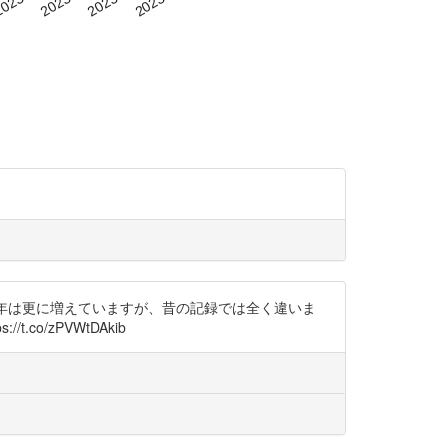
あって近年は更に増えていますが、昔の記録では全く違いま
t.co/zPVWtDAkib