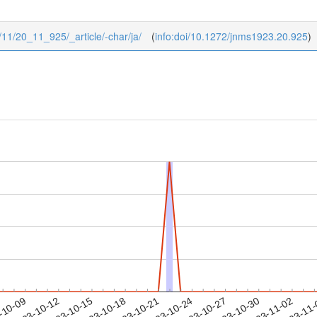
0/11/20_11_925/_article/-char/ja/
(
info:doi/10.1272/jnms1923.20.925
)
2023-10-30
2023-11-02
2023-11
-10-09
2
2023-10-12
2023-10-15
2023-10-18
2023-10-21
2023-10-24
2023-10-27