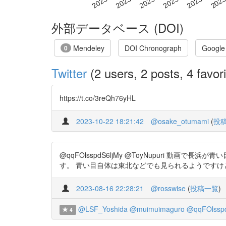
外部データベース (DOI)
Mendeley
DOI Chronograph
Google
0
Twitter
(2 users, 2 posts, 4 favori
https://t.co/3reQh76yHL
2023-10-22 18:21:42
@osake_otumami
(
投
@qqFOlsspdS6ljMy @ToyNupuri
す。 青い目自体は東北などでも見られるようですけど。 原正春 https:/
2023-08-16 22:28:21
@rosswise
(
投稿一覧
)
@LSF_Yoshida
@muimuimaguro
@qqFOlsspd
4