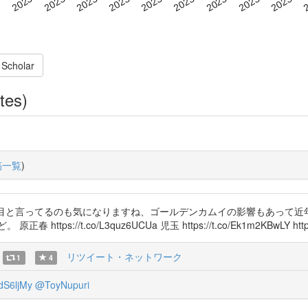
 Scholar
tes)
稿一覧
)
 動画で長浜が青い目と言ってるのも気になりますね、ゴールデンカムイの影響も
/t.co/L3quz6UCUa 児玉 https://t.co/Ek1m2KBwLY https://
リツイート・ネットワーク
1
4
S6ljMy
@ToyNupuri