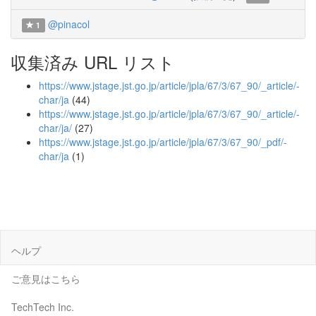
@pinacol
1
収集済み URL リスト
https://www.jstage.jst.go.jp/article/jpla/67/3/67_90/_article/-
char/ja
(44)
https://www.jstage.jst.go.jp/article/jpla/67/3/67_90/_article/-
char/ja/
(27)
https://www.jstage.jst.go.jp/article/jpla/67/3/67_90/_pdf/-
char/ja
(1)
ヘルプ
ご意見はこちら
TechTech Inc.