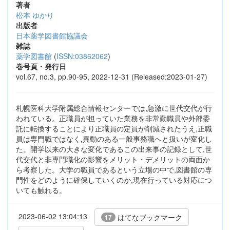
著者
松本 ゆかり
出版者
日本薬学図書館協議会
雑誌
薬学図書館
(
ISSN:03862062
)
巻号頁・発行日
vol.67, no.3, pp.90-95, 2022-12-31 (Released:2023-01-27)
札幌医科大学附属総合情報センターでは,急激に世代交代が行
われている。正職員が担っていた業務を非常勤職員や外部委
託に転換することにより正職員の定員が削減されたうえ,正職
員は専門職ではなく,異動のある一般事務職へと扱いが変化し
た。開学以来の大きな変化であるこの出来事の記録として,世
代交代と非専門職化の影響をメリット・デメリットの両面か
ら考察した。大学の職員であるという立場の中で,図書館の専
門性をどのように確保していくのか,現在行っている対応につ
いても触れる。
2023-06-02 13:04:13
はてなブックマーク
17