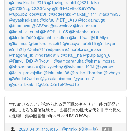
@masakisatoh2015
@1oving_rabbit
@321_taka
@5739NEgrQCCPGky
@6KNvOMPc0GiVZWu
@8p5Jb2TopswlsOF
@addeehks
@alkali_1111
@asami935
@ayashiiokama
@dofu8
@DT_LA16
@foeoain29g8
@fuuu_asa
@GBSso
@iskwmk22
@k2k_ohsui
@kami_to_sumi
@KAORU1105
@Katahira_nine
@kinotori0000
@kochi_tokeitou
@krt_hiwa
@LibMiya
@lib_mus
@lumiere_rose51
@masyumaro515
@mickyami
@min2fly
@mks711redpanda
@morokawa_masa
@nagomi_lib
@noiraud818
@pika__na
@purplaugh_6
@Rinyu_DtD
@Ryo91_
@samoaranuha
@shima_mossa
@shokononaka
@suzykohhy
@svb_sur_1904
@syanao
@taka_prevajalka
@takumin_88
@to_be_librarian
@tzhaya
@WootaQwelon
@yasukunimemo
@yunbo_7
@yuzu_bknb_l
@ZZoDZn1bP2wbJ1o
学び続けることが求められる専門職のキャリア・能力開発と
異動による他部署経験と。 図書館員の世代交代と非専門職化
の影響 | 薬学図書館 https://t.co/iJMjYUhVVp
2023-04-01 11:06:15
@nrmkx
(
投稿一覧
)
1