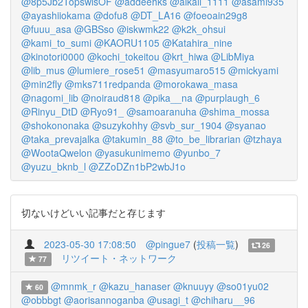
@8p5Jb2TopswlsOF
@addeehks
@alkali_1111
@asami935
@ayashiiokama
@dofu8
@DT_LA16
@foeoain29g8
@fuuu_asa
@GBSso
@iskwmk22
@k2k_ohsui
@kami_to_sumi
@KAORU1105
@Katahira_nine
@kinotori0000
@kochi_tokeitou
@krt_hiwa
@LibMiya
@lib_mus
@lumiere_rose51
@masyumaro515
@mickyami
@min2fly
@mks711redpanda
@morokawa_masa
@nagomi_lib
@noiraud818
@pika__na
@purplaugh_6
@Rinyu_DtD
@Ryo91_
@samoaranuha
@shima_mossa
@shokononaka
@suzykohhy
@svb_sur_1904
@syanao
@taka_prevajalka
@takumin_88
@to_be_librarian
@tzhaya
@WootaQwelon
@yasukunimemo
@yunbo_7
@yuzu_bknb_l
@ZZoDZn1bP2wbJ1o
切ないけどいい記事だと存じます
2023-05-30 17:08:50
@pingue7
(
投稿一覧
)
26
リツイート・ネットワーク
77
@mnmk_r
@kazu_hanaser
@knuuyy
@so01yu02
60
@obbbgt
@aorisannoganba
@usagi_t
@chiharu__96