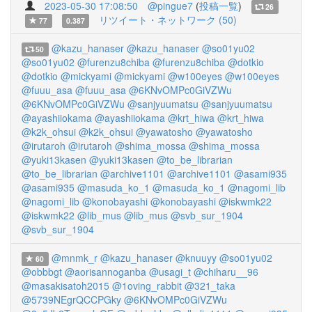
2023-05-30 17:08:50
@pingue7
(
投稿一覧
)
26
リツイート・ネットワーク (50)
77
0.387
@kazu_hanaser
@kazu_hanaser
@so01yu02
50
@so01yu02
@furenzu8chiba
@furenzu8chiba
@dotkio
@dotkio
@mickyami
@mickyami
@w100eyes
@w100eyes
@fuuu_asa
@fuuu_asa
@6KNvOMPc0GiVZWu
@6KNvOMPc0GiVZWu
@sanjyuumatsu
@sanjyuumatsu
@ayashiiokama
@ayashiiokama
@krt_hiwa
@krt_hiwa
@k2k_ohsui
@k2k_ohsui
@yawatosho
@yawatosho
@irutaroh
@irutaroh
@shima_mossa
@shima_mossa
@yuki13kasen
@yuki13kasen
@to_be_librarian
@to_be_librarian
@archive1101
@archive1101
@asami935
@asami935
@masuda_ko_1
@masuda_ko_1
@nagomi_lib
@nagomi_lib
@konobayashi
@konobayashi
@iskwmk22
@iskwmk22
@lib_mus
@lib_mus
@svb_sur_1904
@svb_sur_1904
@mnmk_r
@kazu_hanaser
@knuuyy
@so01yu02
60
@obbbgt
@aorisannoganba
@usagi_t
@chiharu__96
@masakisatoh2015
@1oving_rabbit
@321_taka
@5739NEgrQCCPGky
@6KNvOMPc0GiVZWu