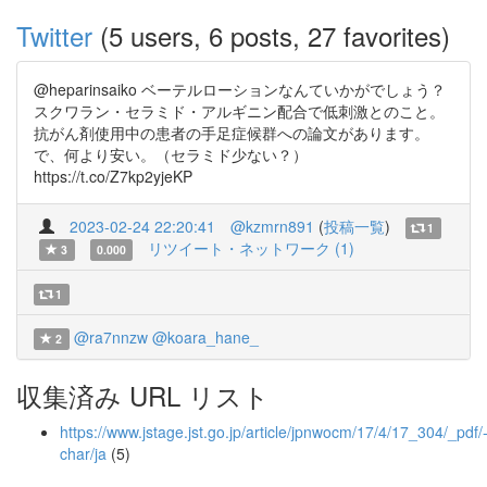
Twitter
(5 users, 6 posts, 27 favorites)
@heparinsaiko ベーテルローションなんていかがでしょう？
スクワラン・セラミド・アルギニン配合で低刺激とのこと。
抗がん剤使用中の患者の手足症候群への論文があります。
で、何より安い。（セラミド少ない？）
https://t.co/Z7kp2yjeKP
2023-02-24 22:20:41
@kzmrn891
(
投稿一覧
)
1
リツイート・ネットワーク (1)
3
0.000
1
@ra7nnzw
@koara_hane_
2
収集済み URL リスト
https://www.jstage.jst.go.jp/article/jpnwocm/17/4/17_304/_pdf/
char/ja
(5)