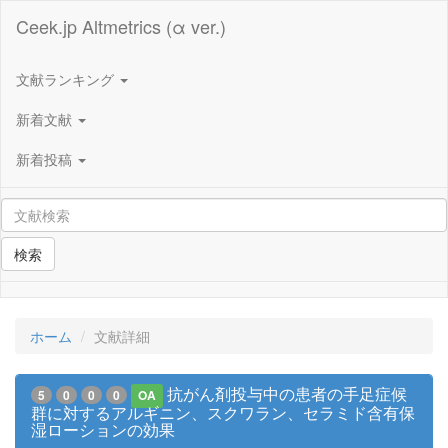
Ceek.jp Altmetrics (α ver.)
文献ランキング
新着文献
新着投稿
検索
ホーム
文献詳細
抗がん剤投与中の患者の手足症候
5
0
0
0
OA
群に対するアルギニン、スクワラン、セラミド含有保
湿ローションの効果