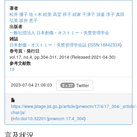
著者
松井 優子
佐々木 絵美
高堂 祥子
紺家 千津子
須釜 淳子
真田
弘美
坂井 恵子
出版者
一般社団法人 日本創傷・オストミー・失禁管理学会
雑誌
日本創傷・オストミー・失禁管理学会誌
(
ISSN:1884233X
)
巻号頁・発行日
vol.17, no.4, pp.304-311, 2014 (Released:2021-04-30)
参考文献数
19
2023-07-04 21:06:03
Twitter
5 + 27
https://www.jstage.jst.go.jp/article/jpnwocm/17/4/17_304/_article/-
char/ja/
(
info:doi/10.32201/jpnwocm.17.4_304
)
言及状況