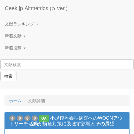
Ceek.jp Altmetrics (α ver.)
文献ランキング
新着文献
新着投稿
検索
ホーム
文献詳細
小規模療養型病院へのWOCNアウ
4
0
0
0
OA
トリーチ活動が褥瘡対策に及ぼす影響とその展望