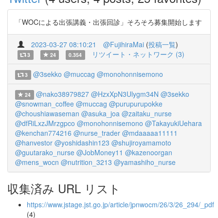
「WOCによる出張講義・出張回診」そろそろ募集開始します
2023-03-27 08:10:21
@FujihiraMai
(
投稿一覧
)
リツイート・ネットワーク (3)
3
24
0.354
@3sekko
@muccag
@monohonnisemono
3
@nako38979827
@HzxXpN3Ulygm34N
@3sekko
24
@snowman_coffee
@muccag
@purupurupokke
@choushiawaseman
@asuka_joa
@zaitaku_nurse
@dfRiLxzJMrzgpco
@monohonnisemono
@TakayukiUehara
@kenchan774216
@nurse_trader
@mdaaaaa11111
@hanvestor
@yoshidashin123
@shujiroyamamoto
@guutarako_nurse
@JobMoney11
@kazenoorgan
@mens_wocn
@nutrition_3213
@yamashiho_nurse
収集済み URL リスト
https://www.jstage.jst.go.jp/article/jpnwocm/26/3/26_294/_pdf
(4)