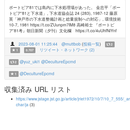
ポートピア81では島内に下水処理場があった。 金忠平「ポー
トピア′81と下水道」, 下水道協会誌 24 (283), 1987-12 藤原
英「神戸市の下水道整備計画と総量規制への対応」, 環境技術
10-7, 1981 https://t.co/ZUunpm7lM8 高崎裕士 『ポートピ
ア'81考』朝日新聞（夕刊）文化欄 https://t.co/4uUhfNiYnf
2023-08-01 11:25:44
@muttbob
(
投稿一覧
)
2
リツイート・ネットワーク (2)
1
0.707
@yuz_uki1
@DecultureEpcmd
2
@DecultureEpcmd
1
収集済み URL リスト
https://www.jstage.jst.go.jp/article/jriet1972/10/7/10_7_555/_art
char/ja
(3)