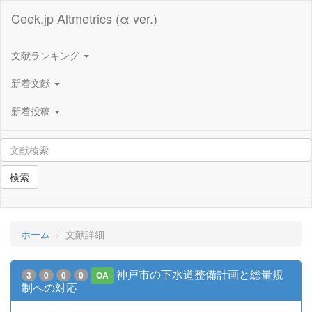
Ceek.jp Altmetrics (α ver.)
文献ランキング
新着文献
新着投稿
検索
ホーム
文献詳細
神戸市の下水道整備計画と総量規
3
0
0
0
OA
制への対応