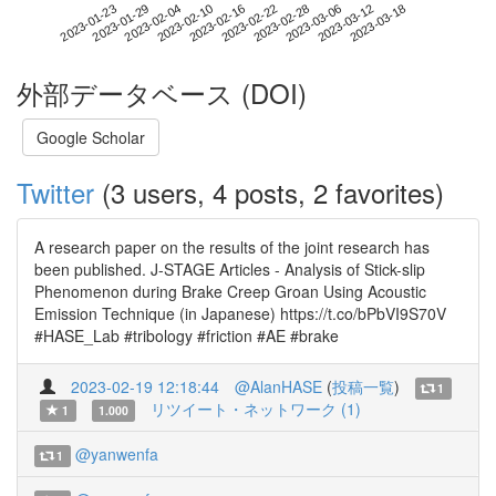
2023-03-12
2023-01-23
2023-02-10
2023-02-28
2023-03-18
2023-01-29
2023-02-16
2023-03-06
2023-02-04
2023-02-22
外部データベース (DOI)
Google Scholar
Twitter
(3 users, 4 posts, 2 favorites)
A research paper on the results of the joint research has
been published. J-STAGE Articles - Analysis of Stick-slip
Phenomenon during Brake Creep Groan Using Acoustic
Emission Technique (in Japanese) https://t.co/bPbVI9S70V
#HASE_Lab #tribology #friction #AE #brake
2023-02-19 12:18:44
@AlanHASE
(
投稿一覧
)
1
リツイート・ネットワーク (1)
1
1.000
@yanwenfa
1