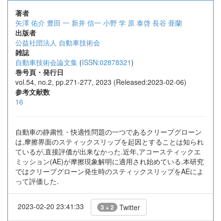
著者
矢澤 佑介
豊田 一
新井 信一
小野 学
原 泰啓
長谷 亜蘭
出版者
公益社団法人 自動車技術会
雑誌
自動車技術会論文集
(
ISSN:02878321
)
巻号頁・発行日
vol.54, no.2, pp.271-277, 2023 (Released:2023-02-06)
参考文献数
16
自動車の静粛性・快適性問題の一つであるクリープグローン
は,摩擦界面のスティックスリップを起因とすることは知られ
ているが,直接評価が出来なかった.近年,アコースティックエ
ミッション(AE)が摩擦現象解明に適用され始めている.本研究
ではクリープグローン発生時のスティックスリップをAEによ
って評価した.
2023-02-20 23:41:33
Twitter
3 + 2