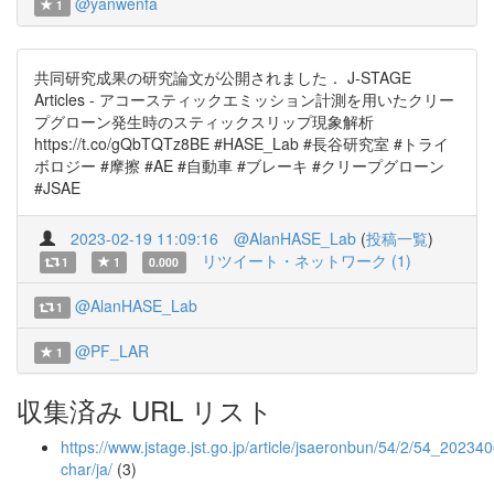
@yanwenfa
1
共同研究成果の研究論文が公開されました． J-STAGE
Articles - アコースティックエミッション計測を用いたクリー
プグローン発生時のスティックスリップ現象解析
https://t.co/gQbTQTz8BE #HASE_Lab #長谷研究室 #トライ
ボロジー #摩擦 #AE #自動車 #ブレーキ #クリープグローン
#JSAE
2023-02-19 11:09:16
@AlanHASE_Lab
(
投稿一覧
)
リツイート・ネットワーク (1)
1
1
0.000
@AlanHASE_Lab
1
@PF_LAR
1
収集済み URL リスト
https://www.jstage.jst.go.jp/article/jsaeronbun/54/2/54_2023406
char/ja/
(3)