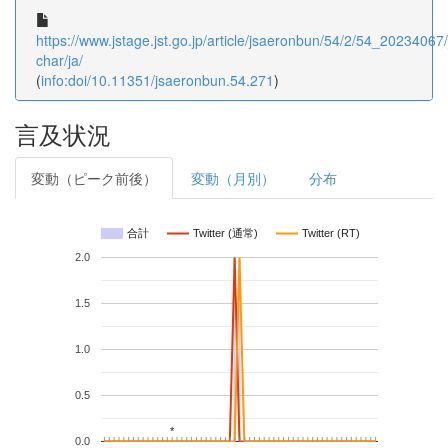
https://www.jstage.jst.go.jp/article/jsaeronbun/54/2/54_20234067/_
char/ja/
(
info:doi/10.11351/jsaeronbun.54.271
)
言及状況
変動（ピーク前後）
変動（月別）
分布
合計
Twitter (通常)
Twitter (RT)
2.0
1.5
1.0
0.5
*
*
0.0