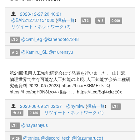
2023-12-27 20:46:21
@BAN212737154080
(
投稿一覧
)
3
3
0.000
リツイート・ネットワーク (2)
@cvml_eg
@kanenooto7248
2
@Kamiru_SL
@r18rensyu
2
第24回汎用人工知能研究会にて発表を行いました。 山川宏.
物理世界で生存可能な人工知能の出現. 人工知能学会第二種研
究会資料 2023, 05 (2023) https://t.co/FXBMFzikTQ
https://t.co/pgH9N3Lyx4 概要：… https://t.co/SqI4xkzE0x
2023-08-09 21:02:27
@hymkw
(
投稿一覧
)
1
リツイート・ネットワーク (1)
31
0.186
@hayashiyus
1
@tnniea
@discord_tech
@Kazumaruco1
29