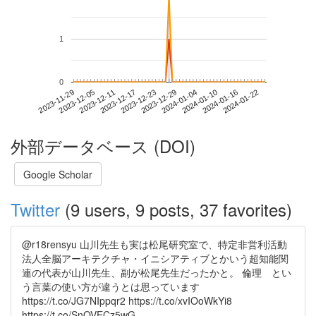
1
0
2024-01-16
2023-11-29
2023-12-17
2024-01-04
2024-01-22
2023-12-05
2023-12-23
2024-01-10
2023-12-11
2023-12-29
外部データベース (DOI)
Google Scholar
Twitter
(9 users, 9 posts, 37 favorites)
@r18rensyu 山川先生も実は松尾研究室で、特定非営利活動
法人全脳アーキテクチャ・イニシアティブとかいう超知能関
連の代表が山川先生、副が松尾先生だったかと。 倫理 とい
う言葉の使い方が違うとは思っています
https://t.co/JG7NIppqr2 https://t.co/xvIOoWkYi8
https://t.co/SnOVECz5wG