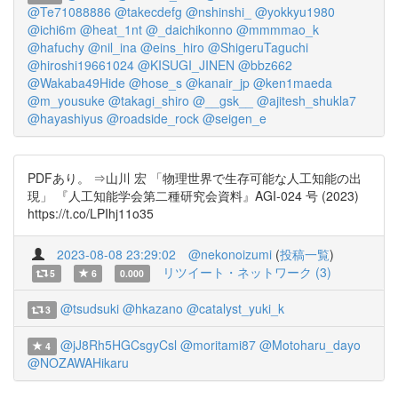
@Te71088886
@takecdefg
@nshinshi_
@yokkyu1980
@ichi6m
@heat_1nt
@_daichikonno
@mmmmao_k
@hafuchy
@nil_ina
@eins_hiro
@ShigeruTaguchi
@hiroshi19661024
@KISUGI_JINEN
@bbz662
@Wakaba49Hide
@hose_s
@kanair_jp
@ken1maeda
@m_yousuke
@takagi_shiro
@__gsk__
@ajitesh_shukla7
@hayashiyus
@roadside_rock
@seigen_e
PDFあり。 ⇒山川 宏 「物理世界で生存可能な人工知能の出
現」 『人工知能学会第二種研究会資料』AGI-024 号 (2023)
https://t.co/LPIhj11o35
2023-08-08 23:29:02
@nekonoizumi
(
投稿一覧
)
リツイート・ネットワーク (3)
5
6
0.000
@tsudsuki
@hkazano
@catalyst_yuki_k
3
@jJ8Rh5HGCsgyCsl
@moritami87
@Motoharu_dayo
4
@NOZAWAHikaru