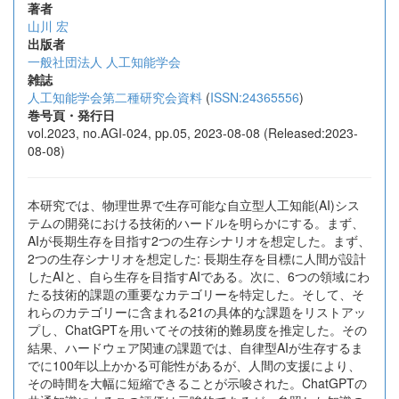
著者
山川 宏
出版者
一般社団法人 人工知能学会
雑誌
人工知能学会第二種研究会資料
(
ISSN:24365556
)
巻号頁・発行日
vol.2023, no.AGI-024, pp.05, 2023-08-08 (Released:2023-
08-08)
本研究では、物理世界で生存可能な自立型人工知能(AI)シス
テムの開発における技術的ハードルを明らかにする。まず、
AIが長期生存を目指す2つの生存シナリオを想定した。まず、
2つの生存シナリオを想定した: 長期生存を目標に人間が設計
したAIと、自ら生存を目指すAIである。次に、6つの領域にわ
たる技術的課題の重要なカテゴリーを特定した。そして、そ
れらのカテゴリーに含まれる21の具体的な課題をリストアッ
プし、ChatGPTを用いてその技術的難易度を推定した。その
結果、ハードウェア関連の課題では、自律型AIが生存するま
でに100年以上かかる可能性があるが、人間の支援により、
その時間を大幅に短縮できることが示唆された。ChatGPTの