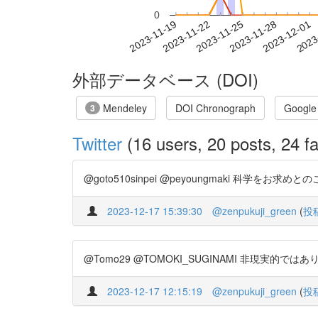
0
2023-11-25
2023-11-28
2023-12-01
2023
2023-11-19
2023-11-22
外部データベース (DOI)
Mendeley
DOI Chronograph
Google
3
Twitter
(16 users, 20 posts, 24 fa
@goto510sinpei @peyoungmaki 科学をお求めとの
2023-12-17 15:39:30
@zenpukuji_green
(
投
@Tomo29 @TOMOKI_SUGINAMI 非現実的ではあ
2023-12-17 12:15:19
@zenpukuji_green
(
投