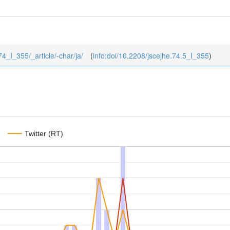
/74_I_355/_article/-char/ja/
(
info:doi/10.2208/jscejhe.74.5_I_355
)
Twitter (RT)