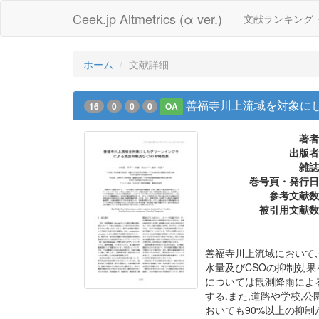
Ceek.jp Altmetrics (α ver.)
文献ランキング
ホーム
文献詳細
善福寺川上流域を対象に
16
0
0
0
OA
著者
出版者
雑誌
巻号頁・発行日
参考文献数
被引用文献数
善福寺川上流域において,
水量及びCSOの抑制効果
については観測降雨による
する.また,道路や学校,
おいても90%以上の抑制