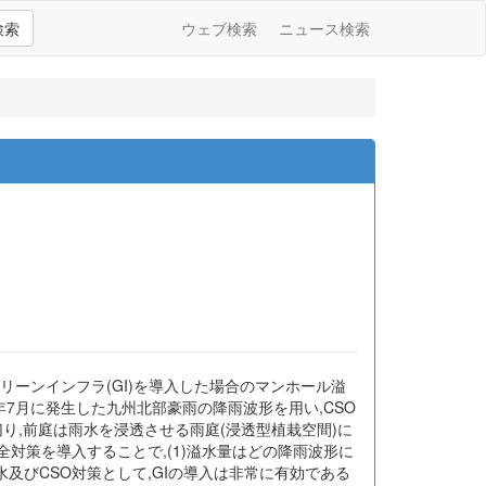
検索
ウェブ検索
ニュース検索
リーンインフラ(GI)を導入した場合のマンホール溢
7年7月に発生した九州北部豪雨の降雨波形を用い,CSO
切り,前庭は雨水を浸透させる雨庭(浸透型植栽空間)に
全対策を導入することで,(1)溢水量はどの降雨波形に
水及びCSO対策として,GIの導入は非常に有効である