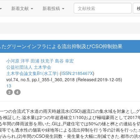
新着文献
新着投稿
したグリーンインフラによる流出抑制及びCSO抑制効果
小河原 洋平
田浦 扶充子
島谷 幸宏
公益社団法人 土木学会
土木学会論文集B1(水工学)
(
ISSN:2185467X
)
vol.74, no.5, pp.I_355-I_360, 2018 (Released:2019-12-05)
13
2
4
一つの合流式下水道の雨天時越流水(CSO)越流口の集水域を対象とし,グ
を検証した.溢水量は2つの年超過確立1/100および極端豪雨として201
年間の降雨波形を用いた.GIは,戸建住宅では50%の樋と桝との連結を
公園等でも透水性の舗装や緑地等による流出抑制を行う等の計画を行った.
がみられ,(2)年間のCSO発生回数・発生量を大幅に削減できた.都市の洪