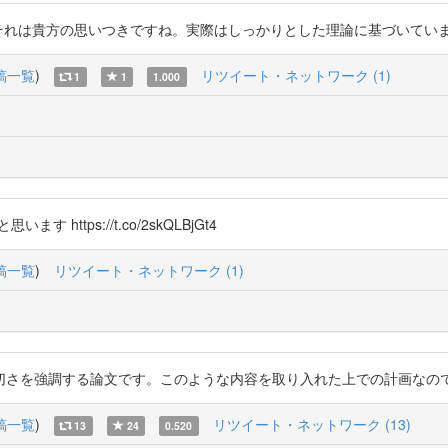
sinpei それは貴方の思いつきですね。実際はしっかりとした理論に基づいています https
稿一覧
)
リツイート・ネットワーク (1)
1
1
1.000
ます https://t.co/2skQLBjGt4
稿一覧
)
リツイート・ネットワーク (1)
する論文です。このような内容を取り入れた上での計画なのでしょうか？ (htt
稿一覧
)
リツイート・ネットワーク (13)
13
24
0.520