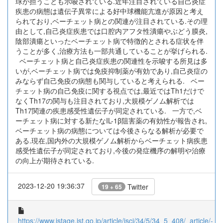
球が担うことも示唆されている.近年注目されている自己炎症
疾患の病態は遺伝子異常による好中球機能亢進が原因と考え
られており,ベーチェット病との関連が注目されている.その理
由として,自己炎症疾患では口腔内アフタ性潰瘍やぶどう膜炎,
陰部潰瘍といったベーチェット病で特徴的とされる症状を伴
うことが多く,治療方法も一部共通していることが挙げられる.
ベーチェット病と自己炎症疾患の関連性を示唆する所見は多
いが,ベーチェット病では免疫抑制薬が有効であり,自己炎症の
みならず自己免疫の病態も関与していると考えられる. ベー
チェット病の自己免疫に関する視点では,最近ではTh1だけで
なくTh17の関与も注目されており,大規模ゲノム解析では
Th17関連の疾患感受性遺伝子が同定されている. 一方で,ベ
ーチェット病に対する新たなIL-1β阻害薬の有効性が報告され,
ベーチェット病の病態については今後さらなる解析が必要で
ある.現在,国内外の大規模ゲノム解析からベーチェット病疾患
感受性遺伝子が同定されており,今後の発症機序の解明や治療
の向上が期待されている.
2023-12-20 19:36:37
Twitter
19 + 65
https://www.jstage.jst.go.jp/article/jsci/34/5/34_5_408/_article/-