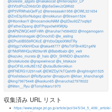
@celeste_ajigato
@nakakocat
@Interceptor_LP
@3VfzdPczZ06dzQ0
@jjo5aGwvJzQ9Kd2
@fP3VRWhsbQefFy2
@tereesasaki1958
@OWL321654
@ZmE3pXIorNubgez
@mokkurun
@Stream1524
@HitomikanY
@mocamokoNAM
@q2Dsu92Z7oq9jcf
@FatherZipang
@2FPrppx0whKWjXp
@tAP9ZWQC46tFnWh
@haruhar74584822
@mogamogann
@takehiroinagaki
@OmochiD
@e_aisling
@EPru6IBSS9RCKcE
@Yd3oQtpblXWdTRy
@95jgz7xKkhHDxai
@taka48777
@NxT0FBn4XQ1g4Ni
@7MdRWHQxzW29snW
@Babi8babi
@0_vw9
@kazuko_murata
@_haio
@Dr_SHINDO
@azshiho
@nolakulodai
@grapewinecat
@s_kitakaze
@qxOF6LmtkJ8E15Z
@utauButlerokkun
@flFNERG1U291nsK
@EWZDyl7kTQahtf9
@nightnight1525
@Yoshidaouri
@Roffycarter
@maipurin
@khan_khanchang6
@king79675448
@kaokun65
@marucha27978022
@Niten__Ryu
@Tomyhikaru1970
収集済み URL リスト
https://www.jstage.jst.go.jp/article/jsci/34/5/34_5_408/_article/-