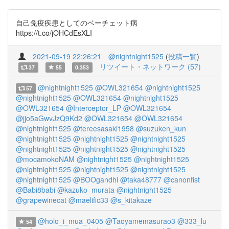
自己免疫疾患としてのベーチェット病
https://t.co/jOHCdEsXLI
2021-09-19 22:26:21
@nightnight1525
(
投稿一覧
)
リツイート・ネットワーク (57)
37
55
0.353
@nightnight1525
@OWL321654
@nightnight1525
57
@nightnight1525
@OWL321654
@nightnight1525
@OWL321654
@Interceptor_LP
@OWL321654
@jjo5aGwvJzQ9Kd2
@OWL321654
@OWL321654
@nightnight1525
@tereesasaki1958
@suzuken_kun
@nightnight1525
@nightnight1525
@nightnight1525
@nightnight1525
@nightnight1525
@nightnight1525
@mocamokoNAM
@nightnight1525
@nightnight1525
@nightnight1525
@nightnight1525
@nightnight1525
@nightnight1525
@BOOgandhi
@taka48777
@canonfist
@Babi8babi
@kazuko_murata
@nightnight1525
@grapewinecat
@maelific33
@s_kitakaze
@holo_i_mua_0405
@Taoyamemasurao3
@333_lu
54