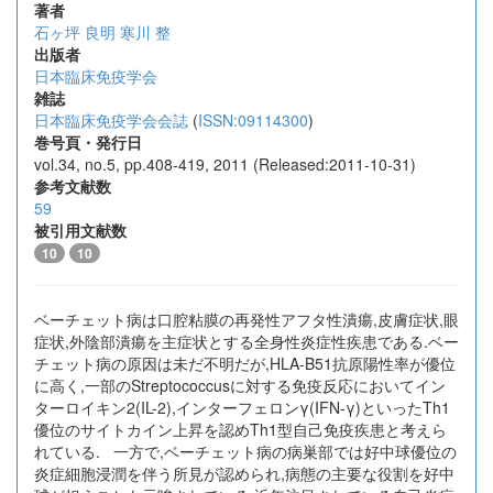
著者
石ヶ坪 良明
寒川 整
出版者
日本臨床免疫学会
雑誌
日本臨床免疫学会会誌
(
ISSN:09114300
)
巻号頁・発行日
vol.34, no.5, pp.408-419, 2011 (Released:2011-10-31)
参考文献数
59
被引用文献数
10
10
ベーチェット病は口腔粘膜の再発性アフタ性潰瘍,皮膚症状,眼
症状,外陰部潰瘍を主症状とする全身性炎症性疾患である.ベー
チェット病の原因は未だ不明だが,HLA-B51抗原陽性率が優位
に高く,一部のStreptococcusに対する免疫反応においてイン
ターロイキン2(IL-2),インターフェロンγ(IFN-γ)といったTh1
優位のサイトカイン上昇を認めTh1型自己免疫疾患と考えら
れている. 一方で,ベーチェット病の病巣部では好中球優位の
炎症細胞浸潤を伴う所見が認められ,病態の主要な役割を好中