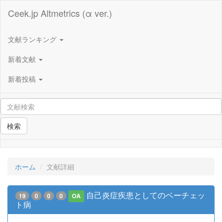
Ceek.jp Altmetrics (α ver.)
文献ランキング
新着文献
新着投稿
検索
ホーム
文献詳細
自己炎症疾患としてのベーチェッ
19
0
0
0
OA
ト病