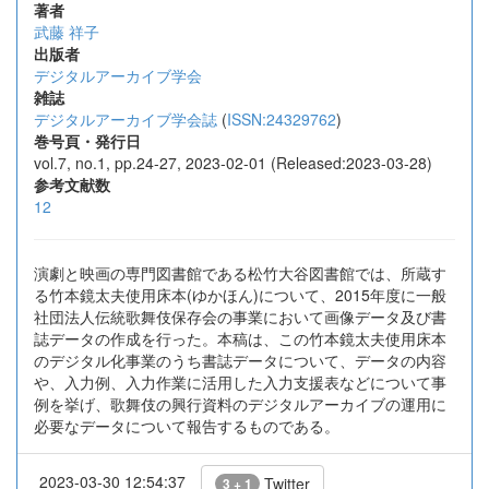
著者
武藤 祥子
出版者
デジタルアーカイブ学会
雑誌
デジタルアーカイブ学会誌
(
ISSN:24329762
)
巻号頁・発行日
vol.7, no.1, pp.24-27, 2023-02-01 (Released:2023-03-28)
参考文献数
12
演劇と映画の専門図書館である松竹大谷図書館では、所蔵す
る竹本鏡太夫使用床本(ゆかほん)について、2015年度に一般
社団法人伝統歌舞伎保存会の事業において画像データ及び書
誌データの作成を行った。本稿は、この竹本鏡太夫使用床本
のデジタル化事業のうち書誌データについて、データの内容
や、入力例、入力作業に活用した入力支援表などについて事
例を挙げ、歌舞伎の興行資料のデジタルアーカイブの運用に
必要なデータについて報告するものである。
2023-03-30 12:54:37
Twitter
3 + 1