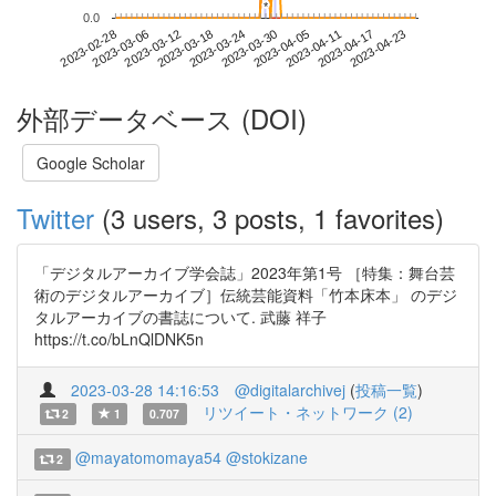
*
*
0.0
2023-04-17
2023-02-28
2023-03-18
2023-04-05
2023-04-23
2023-03-06
2023-03-24
2023-04-11
2023-03-12
2023-03-30
外部データベース (DOI)
Google Scholar
Twitter
(3 users, 3 posts, 1 favorites)
「デジタルアーカイブ学会誌」2023年第1号 ［特集：舞台芸
術のデジタルアーカイブ］伝統芸能資料「竹本床本」 のデジ
タルアーカイブの書誌について. 武藤 祥子
https://t.co/bLnQlDNK5n
2023-03-28 14:16:53
@digitalarchivej
(
投稿一覧
)
リツイート・ネットワーク (2)
2
1
0.707
@mayatomomaya54
@stokizane
2