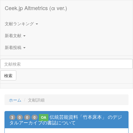
Ceek.jp Altmetrics (α ver.)
文献ランキング
新着文献
新着投稿
検索
ホーム
文献詳細
伝統芸能資料「竹本床本」 のデジ
3
0
0
0
OA
タルアーカイブの書誌について