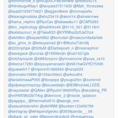
@tommorrow_8
@r6GpXtCFwEWRwAr
@t88859215
@HirotsuguKitay1
@tanyata37511630
@Msh_Yonezawa
@aya201659774621
@eggandbeer
@xmmsparkx
@kisaraginodoka
@shu23419
@akmt14
@atnekrmws
@hama_nephro
@RyoCav
@takawaku11
@CAP0283
@km_nephrology
@toshihiro45
@0110_501
@3118ri1
@katatsumuri_ki
@TakaK20
@0YRWvpSzfUaChz4
@akhttkm
@bayashi862
@komutari
@maezumitadahide
@su_gimo_to
@tetsuyama3
@1rB9bztvzTdmIAj
@222mphipk
@528yM
@Darbepoeti_n
@mesnephrol
@savegaze
@ururaa
@1959tenjin
@cat1021gla
@michiyocycle
@xl883voycro
@ynnuenums
@yuya_cs10
@deena17283
@eiyouyamanashi
@eVk1hwQVYO75395
@guwashi17
@miporin51966954
@rsrzp025
@sironeko19999
@100architect
@arkoudh4
@lariat0masaP055
@tionpepe
@yougo25m
@zumirmir
@jpdpwvpmtvpmpy
@kouseidaijin
@lE9BrvyUwLLVZIE
@nayutastar
@QAlien
@Ryu04196650Ryu
@sezaking_PR
@vriH5f0WoDbTHcg
@demone_2
@nicole_splatoon
@pappipu_
@thermal04510
@wangk_mm
@yasushiotenshin
@ytkHWM
@bunken123456789
@seiragray
@whisperofgecko
@3939panda___06
@attack_on_osler
@lemoncitronlim2
@motoshingu