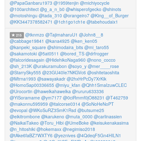
@PapaGanbaru1973
@1959tenjin
@michiyocycle
@100architect
@g_a_n_b0
@whisperofgecko
@shinots
@motoshingu
@tada_310
@orangeiro7
@King__of_Burger
@KK3447378582471
@1ch1go1ch1e
@tabehoudaix1
@tknmzo
@TajimaharuU1
@John8__8
215
@cabbage19841
@kana4925
@ken_ken05
@kanpeki_square
@shimodaira_bits
@mi_taro55
@sakamotoki
@5at0511
@bored_TS
@drfrogger
@falcoridesagain
@HidehikoNaga960
@nono_cocco
@sh_213K
@urakuramubon
@soyo_y
@mer____rose
@StarrySky555
@23GU40Ie7NKGVc6
@oshitetaoshita
@Mtrna1993
@sawayakadr
@2hxHrPcDy7XrKik
@HomoSap00336655
@miyu_kfan
@Qhh1SmaIzuwCLEC
@Urocortin
@hawelkahawelka
@rururu633336
@YiSoramame
@ym7177
@0ciRmmf0jO88231
@T462759
@makonnu595959
@italcorse0314
@SoNoHeNoPT
@evopal
@WKoSuRZ3SmK1Rsd
@butsume25
@eikitrombone
@karukeno
@muta_0000
@carlinassien
@NaikaiTakeo
@Toru_Hibi
@UmeBoke
@keisukenakasima
@n_hitoshiki
@hokemaxx
@negimiso2018
@tAke6faBZ7WXTY6
@yeznives
@4QdeqF5Gn4HILN1