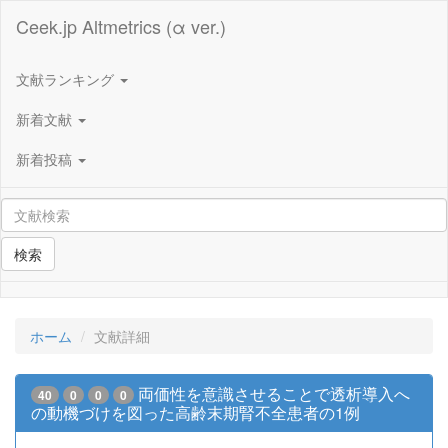
Ceek.jp Altmetrics (α ver.)
文献ランキング
新着文献
新着投稿
検索
ホーム
文献詳細
両価性を意識させることで透析導入へ
40
0
0
0
の動機づけを図った高齢末期腎不全患者の1例