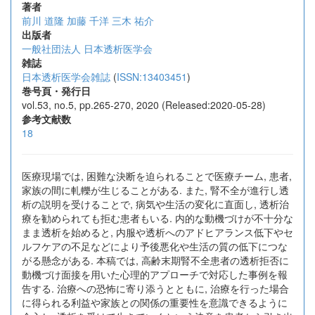
著者
前川 道隆
加藤 千洋
三木 祐介
出版者
一般社団法人 日本透析医学会
雑誌
日本透析医学会雑誌
(
ISSN:13403451
)
巻号頁・発行日
vol.53, no.5, pp.265-270, 2020 (Released:2020-05-28)
参考文献数
18
医療現場では, 困難な決断を迫られることで医療チーム, 患者,
家族の間に軋轢が生じることがある. また, 腎不全が進行し透
析の説明を受けることで, 病気や生活の変化に直面し, 透析治
療を勧められても拒む患者もいる. 内的な動機づけが不十分な
まま透析を始めると, 内服や透析へのアドヒアランス低下やセ
ルフケアの不足などにより予後悪化や生活の質の低下につな
がる懸念がある. 本稿では, 高齢末期腎不全患者の透析拒否に
動機づけ面接を用いた心理的アプローチで対応した事例を報
告する. 治療への恐怖に寄り添うとともに, 治療を行った場合
に得られる利益や家族との関係の重要性を意識できるように