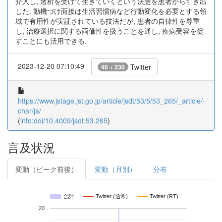
介入し, 透析を受けて生きていくという決意を患者から引き出
した. 動機づけ面接は生活習慣病など行動変化を必要とする領
域で有用性が実証されている技法だが, 患者の自律性を尊重
し, 治療選択に関する両価性を扱うことを通し, 疾病受容を促
すことにも活用できる.
2023-12-20 07:10:49
Twitter
40 + 230
https://www.jstage.jst.go.jp/article/jsdt/53/5/53_265/_article/-
char/ja/
(
info:doi/10.4009/jsdt.53.265
)
言及状況
変動（ピーク前後）
変動（月別）
分布
合計
Twitter (通常)
Twitter (RT)
20