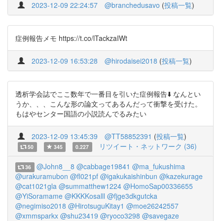
2023-12-09 22:24:57
@branchedusavo
(
投稿一覧
)
症例報告メモ https://t.co/lTackzaIWt
2023-12-09 16:53:28
@hirodaisei2018
(
投稿一覧
)
透析学会誌でここ数年で一番目を引いた症例報告⬇️ なんとい
うか、、、こんな形の論文ってあるんだって衝撃を受けた。
もはやセンター国語の小説読んでるみたい
2023-12-09 13:45:39
@TT58852391
(
投稿一覧
)
リツイート・ネットワーク (36)
50
345
0.227
@John8__8
@cabbage19841
@ma_fukushima
36
@urakuramubon
@fl021pf
@igakukaishinbun
@kazekurage
@cat1021gla
@summatthew1224
@HomoSap00336655
@YiSoramame
@KKKKosalll
@fjge3dkgutcka
@negimiso2018
@HirotsuguKitay1
@moe26242557
@xmmsparkx
@shu23419
@ryoco3298
@savegaze