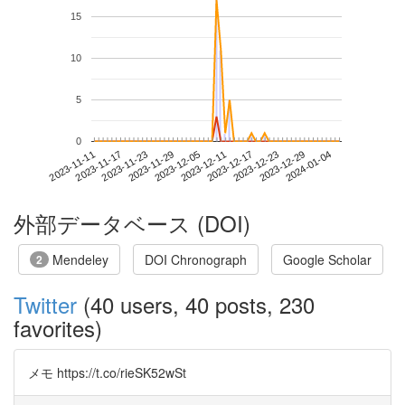
15
10
5
0
2023-12-29
2023-11-11
2023-11-29
2023-12-17
2024-01-04
2023-11-17
2023-12-05
2023-12-23
2023-11-23
2023-12-11
外部データベース (DOI)
Mendeley
DOI Chronograph
Google Scholar
2
Twitter
(40 users, 40 posts, 230
favorites)
メモ https://t.co/rieSK52wSt