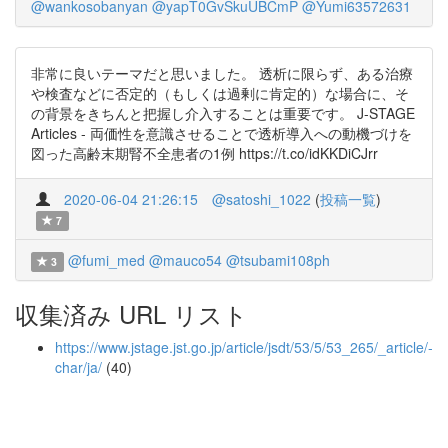
@wankosobanyan
@yapT0GvSkuUBCmP
@Yumi63572631
非常に良いテーマだと思いました。 透析に限らず、ある治療
や検査などに否定的（もしくは過剰に肯定的）な場合に、そ
の背景をきちんと把握し介入することは重要です。 J-STAGE
Articles - 両価性を意識させることで透析導入への動機づけを
図った高齢末期腎不全患者の1例 https://t.co/idKKDiCJrr
2020-06-04 21:26:15
@satoshi_1022
(
投稿一覧
)
7
@fumi_med
@mauco54
@tsubami108ph
3
収集済み URL リスト
https://www.jstage.jst.go.jp/article/jsdt/53/5/53_265/_article/-
char/ja/
(40)