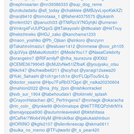
@nephrosarian
@nn39386333
@sup_dog_reme
@urokutadatiu
@all_today
@chakkiee
@MBJyvLvpoKskXZt
@nanji9410
@tomotaaa_1
@fisher40375575
@jukainh
@nnkmt321
@panuchi33
@TNtRzcV7NGyhjkI
@umsnsn
@Vmkrg4FvUUPQqxG
@8Takayoshi
@dtkoalatr
@H4Tnuy
@hekichineko
@HGJ_zako
@kanchama1233
@maon_yoshiko
@Ph_Ojisan
@sinkoro
@snzynn
@TakahiroImaizu1
@testuser1412
@cmmesw
@coo_ph105
@Jp3Vya
@MakoKoto831
@MedeYou17
@NasalCelebrity
@orangeiro7
@RIFamilyP
@riha_tsurezure
@XX62
@CEME36799045
@cMJ2vNw51lZfbaK
@jyoujyaku_otsu
@kkch47
@schwalbe6211
@scyfnpt
@yanagi12sawa20
@Yuki_Sahashi
@1ch1go1ch1e
@crFLQplTouSnLfp
@doctor_osame
@Hpu7FaRbI37Qgxi
@i_naika20230604
@mahioni2022
@ma_jhty_2pm
@nishikoriracket
@svb_sur_1904
@tabehoudaix1
@tokimeki_splash
@CrayonHatachan
@C_Perfringens7
@mntwgk
@okaracha
@rin_coln_
@tynkie99
@0n0matope
@96TTREQPzh8rNY4
@amajyoppai930
@autumnleaveskid
@bktshitasa
@fCaR4r7Wo64V6yM
@HirokiIkai
@igakukaishinbun
@IORIINO
@kgfe2107
@silentkneecap
@skma0611
@suika_no_memo
@TFujiwarbi
@t_s_pear420