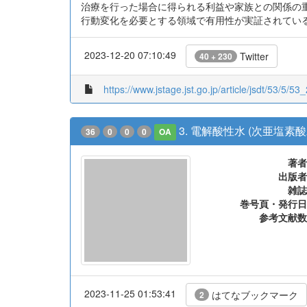
治療を行った場合に得られる利益や家族との関係の重
行動変化を必要とする領域で有用性が実証されている技
2023-12-20 07:10:49
Twitter
40 + 230
https://www.jstage.jst.go.jp/article/jsdt/53/5/53_
3. 電解酸性水 (次亜塩素
36
0
0
0
OA
著者
出版者
雑誌
巻号頁・発行日
参考文献数