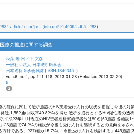
283/_article/-char/ja/
(
info:doi/10.4009/jsdt.51.283
)
析医療の推進に関する調査
秋葉 隆
日ノ下 文彦
一般社団法人 日本透析医学会
日本透析医学会雑誌
(
ISSN:13403451
)
vol.46, no.1, pp.111-118, 2013-01-28 (Released:2013-02-20)
5
3
療の確保に関して透析施設のHIV患者受け入れの現状を把握し今後の対
発送,1,552通(回収率40.82%)を得た.透析を必要とするHIV陽性者の
8%)で,平成23年11月現在のHIV患者透析実施患者数は89名(60施設,各施設1
い」23施設で74.2%の施設が今後も受け入れを継続するとの意向を示
である」227施設(15.7%),「今後,受け入れを検討する」445施設(30.