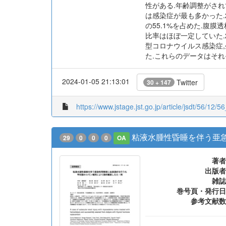
年の施設調査結果による透析
原疾患では糖尿病性腎症が最
た.2022年の施設調査
性がある.年齢調整がされてい
は感染症が最も多かった.2
の55.1%を占めた.腹膜透
比率はほぼ一定していた.2
型コロナウイルス感染症,
た.これらのデータはそ
2024-01-05 21:13:01
Twitter
30 + 147
https://www.jstage.jst.go.jp/article/jsdt/56/12/56
粘液水腫性昏睡を伴う亜
29
0
0
0
OA
著者
出版者
雑誌
巻号頁・発行日