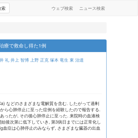
検索
ウェブ検索
ニュース検索
治療で救命し得た1例
井 礼
井上 智博
上野 正克
塚本 竜生
東 治道
Ca) などのさまざまな電解質を含む. したがって過剰
血症から心肺停止に至った症例を経験したので報告する.
あったが, その後心肺停止に至った. 来院時の血液検
析開始後次第に低下していき, 第3病日までには正常化し
Mg血症は心肺停止のみならず, さまざまな臓器の出血