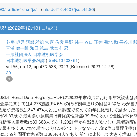
Twitter
34 + 55
90/_article/-char/ja/
(
info:doi/10.4009/jsdt.48.90
)
(2022年12月31日現在)
花房 規男
阿部 雅紀
常喜 信彦
星野 純一
谷口 正智
菊地 勘
長谷川 
三浦 健一郎
和田 篤志
武本 佳昭
一般社団法人 日本透析医学会
日本透析医学会雑誌
(
ISSN:13403451
)
vol.56, no.12, pp.473-536, 2023 (Released:2023-12-28)
20
2
T Renal Data Registry:JRDR)の2022年末時点における年次
,患者調査票に関しては4,276施設(94.6%)のほぼ例年通りの回答を得た.
透析患者数は347,474人と,この調査で初めて前年に比較して減少した.
.87歳で,最も多い原疾患は糖尿病性腎症(39.5%),次いで慢性糸球体腎炎(24