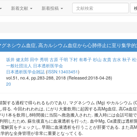
新着文献
新着投稿
グネシウム血症, 高カルシウム血症から心肺停止に至り集学的
坂井 健太郎
田中 秀明
古原 千明
下村 有希子
杉山 友貴
吉水 秋子
松
一般社団法人 日本透析医学会
日本透析医学会雑誌
(
ISSN:13403451
)
vol.51, no.4, pp.283-288, 2018 (Released:2018-04-28)
20
する過程で得られるものであり, マグネシウム (Mg) やカルシウム (
得る. 今回われわれは, にがり大量飲用に起因する高Mg血症, 高Ca
にがり1本を飲用し8時間後に当院へ救急搬入された. 搬入時には会話可能で
が判明したため, 蘇生後直ちに血液透析を行った. 血中Mg, Ca濃度は透
は電解質をチェックし, 早期に血液透析を行うことが肝要である. また高
集学的な全身管理が非常に重要となってくる.