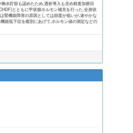
め,呼吸苦や胸水貯留も認めたため,透析導入も含め精査加療目
CHDF)とともに甲状腺ホルモン補充を行った.全身状
下症は腎機能障害の原因としては頻度が低いが,速やかな
腺機能低下症を鑑別にあげて,ホルモン値の測定などの