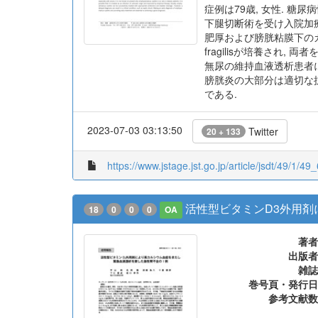
被引用文献数
症例は79歳, 女性. 糖
下腿切断術を受け入院加療
肥厚および膀胱粘膜下のガス貯
fragilisが培養され
無尿の維持血液透析患者に
膀胱炎の大部分は適切な
である.
2023-07-03 03:13:50
Twitter
20 + 133
https://www.jstage.jst.go.jp/article/jsdt/49/1/49_
活性型ビタミンD3外用
18
0
0
0
OA
著者
出版者
雑誌