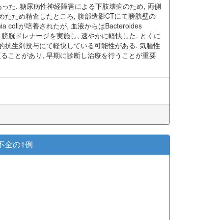
であった. 糖尿病性神経障害による下肢壊疽のため, 両側
めたため精査したところ, 腹部造影CTにて膀胱壁の
liが培養されたが, 血液からはBacteroides
, 膀胱ドレナージを実施し, 速やかに軽快した. とくに
的抗生剤投与にて軽快している可能性がある. 気腫性
ることがあり, 早期に診断し治療を行うことが重要
不全の1例