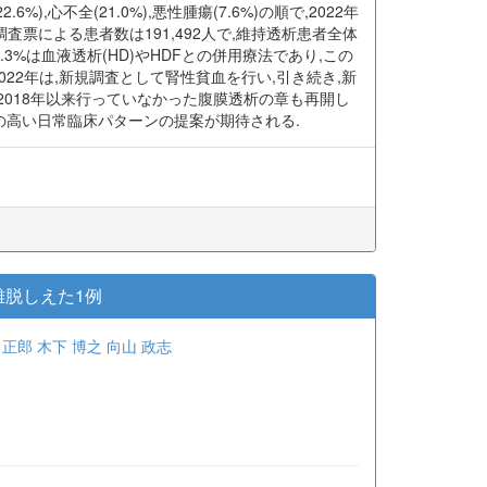
結果による透析導入患者の平均年齢は71.42歳であり,
7%)で,昨年同様慢性糸球体腎炎(14.0%)を上回っ
加した.このことが全患者数の減少につながっている可能
心不全(21.0%),悪性腫瘍(7.6%)の順で,2022年
調査票による患者数は191,492人で,維持透析患者全体
0.3%は血液透析(HD)やHDFとの併用療法であり,この
2022年は,新規調査として腎性貧血を行い,引き続き,新
2018年以来行っていなかった腹膜透析の章も再開し
の高い日常臨床パターンの提案が期待される.
脱しえた1例
 正郎
木下 博之
向山 政志