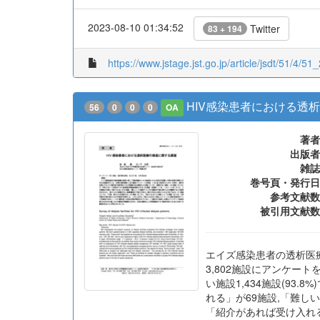
2023-08-10 01:34:52
Twitter
83 + 194
https://www.jstage.jst.go.jp/article/jsdt/51/4/51_
HIV感染患者における透
56
0
0
0
OA
著者
出版者
雑誌
巻号頁・発行日
参考文献数
被引用文献数
エイズ感染患者の透析医
3,802施設にアンケートを
い施設1,434施設(93.
れる」が69施設,「難し
「紹介があれば受け入れる方針