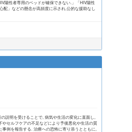
V陽性者専用のベッドが確保できない.」「HIV陽性
心配」などの懸念が高頻度に示され,公的な援助なし
析の説明を受けることで, 病気や生活の変化に直面し,
低下やセルフケアの不足などにより予後悪化や生活の質
事例を報告する. 治療への恐怖に寄り添うとともに,