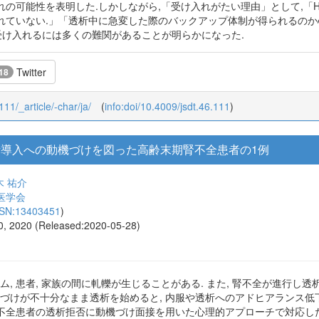
の可能性を表明した.しかしながら,「受け入れがたい理由」として,「HI
れていない.」「透析中に急変した際のバックアップ体制が得られるのか
受け入れるには多くの難関があることが明らかになった.
Twitter
 18
111/_article/-char/ja/
(
info:doi/10.4009/jsdt.46.111
)
導入への動機づけを図った高齢末期腎不全患者の1例
木 祐介
医学会
SSN:13403451
)
70, 2020 (Released:2020-05-28)
, 患者, 家族の間に軋轢が生じることがある. また, 腎不全が進行し透
機づけが不十分なまま透析を始めると, 内服や透析へのアドヒアランス
腎不全患者の透析拒否に動機づけ面接を用いた心理的アプローチで対応した