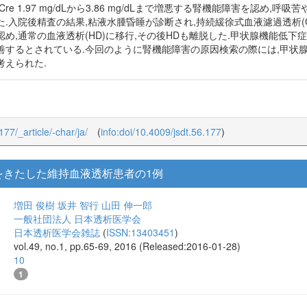
8
Cre 1.97 mg/dLから3.86 mg/dLまで増悪する腎機能障害を認
.入院後精査の結果,粘液水腫昏睡が診断され,持続緩徐式血液濾過透析(
め,通常の血液透析(HD)に移行,その後HDも離脱した.甲状腺機能低
善するとされている.今回のように腎機能障害の原因検索の際には,甲状
考えられた.
177/_article/-char/ja/
(
info:doi/10.4009/jsdt.56.177
)
をきたした維持血液透析患者の1例
増田 俊樹
坂井 智行
山田 伸一郎
一般社団法人 日本透析医学会
日本透析医学会雑誌
(
ISSN:13403451
)
vol.49, no.1, pp.65-69, 2016 (Released:2016-01-28)
10