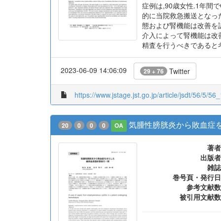
参考文献数
症例は,90歳女性.1年間で
的に当院救急搬送となった
態および腎機能は改善を認
介入によって腎機能は改
精査を行うべきであると
2023-06-09 14:06:09
Twitter
29 + 76
https://www.jstage.jst.go.jp/article/jsdt/56/5/56_
気腫性膀胱炎から敗血症
20
0
0
0
OA
著者
出版者
雑誌
巻号頁・発行日
参考文献数