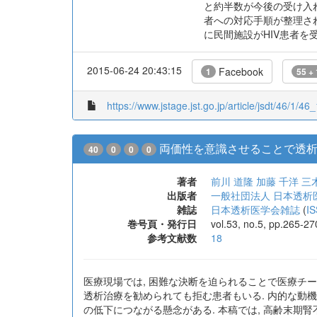
と約半数が今後の受け入れ
者への対応手順が整理さ
に民間施設がHIV患者を
2015-06-24 20:43:15
Facebook
1
55 +
https://www.jstage.jst.go.jp/article/jsdt/46/1/46_
両価性を意識させることで透析
40
0
0
0
著者
前川 道隆
加藤 千洋
三
出版者
一般社団法人 日本透析
雑誌
日本透析医学会雑誌
(
I
巻号頁・発行日
vol.53, no.5, pp.265-2
参考文献数
18
医療現場では, 困難な決断を迫られることで医療チーム
透析治療を勧められても拒む患者もいる. 内的な動
の低下につながる懸念がある. 本稿では, 高齢末期