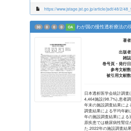
2023-11-25 01:53:41
はてなブックマーク
2
https://www.jstage.jst.go.jp/article/jsdt/48/2/48_
わが国の慢性透析療法の現況 
30
0
0
0
OA
著者
出版者
雑誌
巻号頁・発行日
参考文献数
被引用文献数
日本透析医学会統計調査(JSD
4,464施設(98.7%)
年末の施設調査結果による
調査結果による平均年齢は69