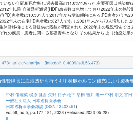
導入患者数は39,683人であり,2021年から828人減少した.患者調査
も多く38.7%で,昨年より1.5ポイント少なかった.第2位は腎硬化症(18.
結果による年間死亡患者数は38,464人であり,前年に比較して大きく増
ない年間粗死亡率も,過去最高の11.0%であった.主要死因は感染症(22.6%),
012年以降,血液透析濾過(HDF)患者数は急増しており2022年末の施設
析(PD)患者数は10,531人で2017年から増加傾向にある.PD患者のうち2
022年末の在宅HD患者数は827人であり,2021年末から79人増加した.
生体腎移植による腎提供の既往が調査された.2022年末の現況報告では,
れぞれの疾患・患者に関する基礎資料となり,その結果から,より治療効果
_473/_article/-char/ja/
(
info:doi/10.4009/jsdt.56.473
)
急性腎障害に血液透析を行うも甲状腺ホルモン補充により透析離
中村 優理菜
梶原 健吾
矢野 裕子
松下 昂樹
吉井 隆一
中村 朋文
富田
一般社団法人 日本透析医学会
日本透析医学会雑誌
(
ISSN:13403451
)
vol.56, no.5, pp.177-181, 2023 (Released:2023-05-28)