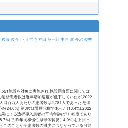
毅
後藤 俊介
小川 哲也
神田 英一郎
中井 滋
長沼 俊秀
調査は,4,521施設を対象に実施され,施設調査票に関しては
わが国の透析患者数は近年増加速度が低下していたが,2022
人口百万人あたりの患者数は2,781人であった.患者
.0%),第3位は腎硬化症であった(13.4%).2022