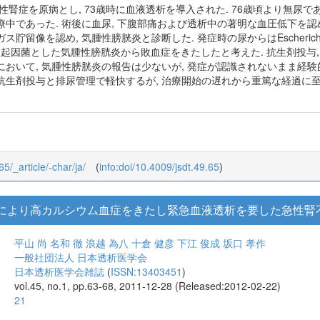
1
尿病性腎症を原病とし, 73歳時に血液透析を導入された. 76歳頃より無尿
中であった. 術後に血尿, 下腹部痛および透析中の著明な血圧低下を認
留像を認め, 気腫性膀胱炎と診断した. 発症時の尿からはEscherichia co
, 両者を起因菌とした気腫性膀胱炎から敗血症をきたしたと考えた. 抗生剤投与
おいて, 気腫性膀胱炎の報告は少ないが, 発症が認識されないまま経験
抗生剤投与と排尿管理で軽快するが, 治療開始の遅れから重篤な経過に至
65/_article/-char/ja/
(
info:doi/10.4009/jsdt.49.65
)
剤により高カルシウム血症をきたし緊急血液透析を要した急性腎
平山 尚
名和 徹
浪越 為八
十倉 健彦
下江 俊成
坂口 孝作
一般社団法人 日本透析医学会
日本透析医学会雑誌
(
ISSN:13403451
)