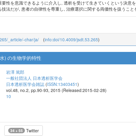
要性を意識できるように介入し, 透析を受けて生きていくという決意を
法だが, 患者の自律性を尊重し, 治療選択に関する両価性を扱うことを
265/_article/-char/ja/
(
info:doi/10.4009/jsdt.53.265
)
酸水) の生物学的特性
岩澤 篤郎
一般社団法人 日本透析医学会
日本透析医学会雑誌
(
ISSN:13403451
)
vol.48, no.2, pp.90-93, 2015 (Released:2015-02-28)
10