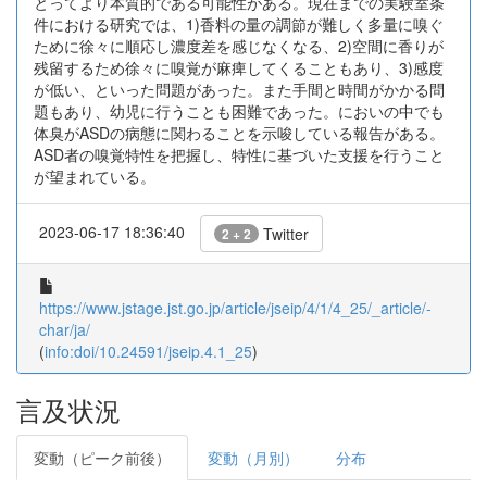
とってより本質的である可能性がある。現在までの実験室条
件における研究では、1)香料の量の調節が難しく多量に嗅ぐ
ために徐々に順応し濃度差を感じなくなる、2)空間に香りが
残留するため徐々に嗅覚が麻痺してくることもあり、3)感度
が低い、といった問題があった。また手間と時間がかかる問
題もあり、幼児に行うことも困難であった。においの中でも
体臭がASDの病態に関わることを示唆している報告がある。
ASD者の嗅覚特性を把握し、特性に基づいた支援を行うこと
が望まれている。
2023-06-17 18:36:40
Twitter
2 + 2
https://www.jstage.jst.go.jp/article/jseip/4/1/4_25/_article/-
char/ja/
(
info:doi/10.24591/jseip.4.1_25
)
言及状況
変動（ピーク前後）
変動（月別）
分布