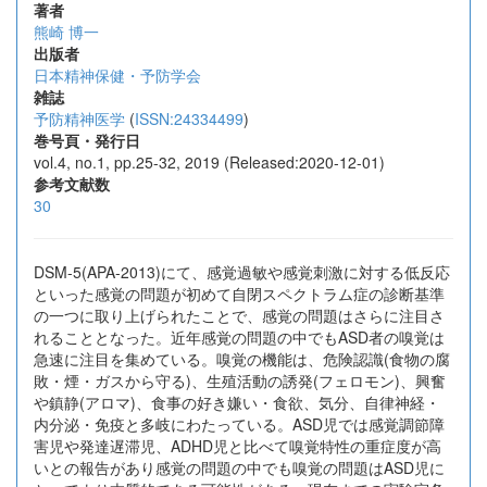
著者
熊崎 博一
出版者
日本精神保健・予防学会
雑誌
予防精神医学
(
ISSN:24334499
)
巻号頁・発行日
vol.4, no.1, pp.25-32, 2019 (Released:2020-12-01)
参考文献数
30
DSM-5(APA-2013)にて、感覚過敏や感覚刺激に対する低反応
といった感覚の問題が初めて自閉スペクトラム症の診断基準
の一つに取り上げられたことで、感覚の問題はさらに注目さ
れることとなった。近年感覚の問題の中でもASD者の嗅覚は
急速に注目を集めている。嗅覚の機能は、危険認識(食物の腐
敗・煙・ガスから守る)、生殖活動の誘発(フェロモン)、興奮
や鎮静(アロマ)、食事の好き嫌い・食欲、気分、自律神経・
内分泌・免疫と多岐にわたっている。ASD児では感覚調節障
害児や発達遅滞児、ADHD児と比べて嗅覚特性の重症度が高
いとの報告があり感覚の問題の中でも嗅覚の問題はASD児に