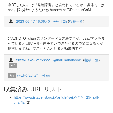
今RTしたのには『発達障害』と言われているが、具体的には
asdに限る話のようだわね https://t.co/DD3m3JsQsM
2023-06-17 18:36:40
@y_lr2h
(
投稿一覧
)
@ADHD_O_chan スタンダードな方法ですが、ガム/アメを食
べていると口腔〜鼻腔内を匂いで満たせるので楽になる人が
結構いますね。マスクと合わせると効果的です
2023-01-24 21:56:22
@harukananoda1
(
投稿一覧
)
2
@ER0rzJhz7TtwFug
1
収集済み URL リスト
https://www.jstage.jst.go.jp/article/jseip/4/1/4_25/_pdf/-
char/ja
(2)