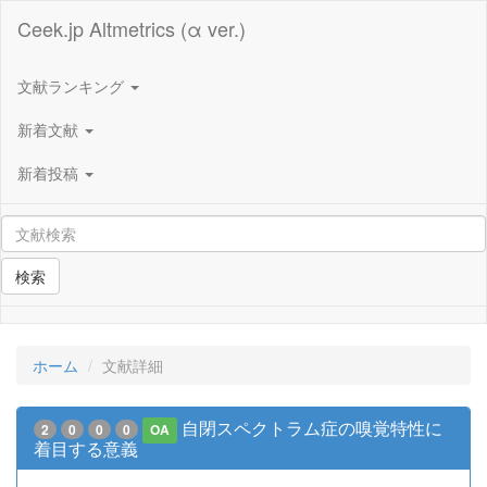
Ceek.jp Altmetrics (α ver.)
文献ランキング
新着文献
新着投稿
検索
ホーム
文献詳細
自閉スペクトラム症の嗅覚特性に
2
0
0
0
OA
着目する意義