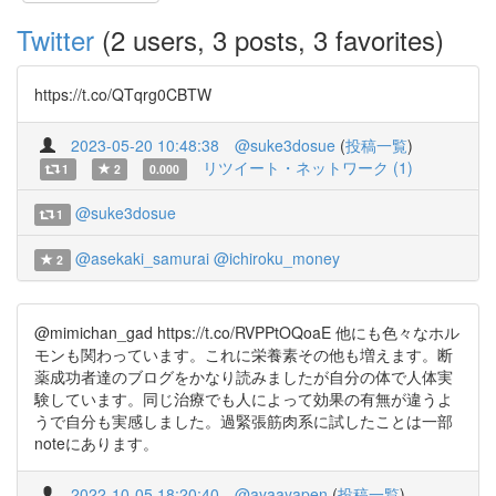
Twitter
(2 users, 3 posts, 3 favorites)
https://t.co/QTqrg0CBTW
2023-05-20 10:48:38
@suke3dosue
(
投稿一覧
)
リツイート・ネットワーク (1)
1
2
0.000
@suke3dosue
1
@asekaki_samurai
@ichiroku_money
2
@mimichan_gad https://t.co/RVPPtOQoaE 他にも色々なホル
モンも関わっています。これに栄養素その他も増えます。断
薬成功者達のブログをかなり読みましたが自分の体で人体実
験しています。同じ治療でも人によって効果の有無が違うよ
うで自分も実感しました。過緊張筋肉系に試したことは一部
noteにあります。
2022-10-05 18:20:40
@ayaayapen
(
投稿一覧
)