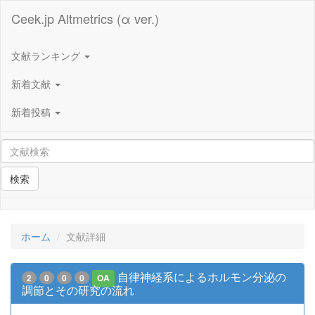
Ceek.jp Altmetrics (α ver.)
文献ランキング
新着文献
新着投稿
検索
ホーム
文献詳細
自律神経系によるホルモン分泌の
2
0
0
0
OA
調節とその研究の流れ