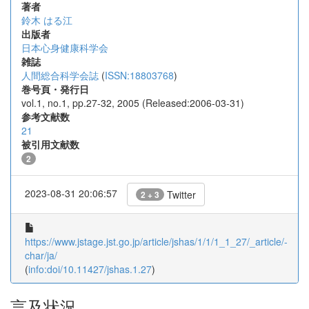
著者
鈴木 はる江
出版者
日本心身健康科学会
雑誌
人間総合科学会誌
(
ISSN:18803768
)
巻号頁・発行日
vol.1, no.1, pp.27-32, 2005 (Released:2006-03-31)
参考文献数
21
被引用文献数
2
2023-08-31 20:06:57
Twitter
2 + 3
https://www.jstage.jst.go.jp/article/jshas/1/1/1_1_27/_article/-
char/ja/
(
info:doi/10.11427/jshas.1.27
)
言及状況