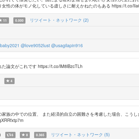
モノ化している虚しさに耐えかねたのもある https://t.co/lIa06
リツイート・ネットワーク (2)
11
0.000
baby2021
@love9052lust
@usagilapin916
す https://t.co/lM8lBzcTLh
4
の家族の中での位置、 また経済的自立の困難さを考慮した場合、こうし
RRfxtp7m
)
リツイート・ネットワーク (5)
6
8
0.365