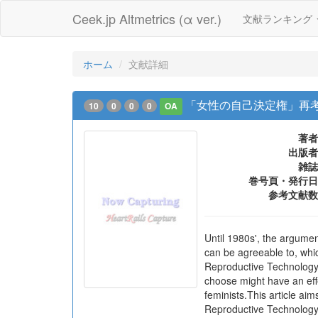
Ceek.jp Altmetrics (α ver.)
文献ランキング
ホーム
文献詳細
「女性の自己決定権」再
10
0
0
0
OA
著者
出版者
雑誌
巻号頁・発行日
参考文献数
Until 1980s', the argumen
can be agreeable to, whic
Reproductive Technology a
choose might have an eff
feminists.This article a
Reproductive Technology a