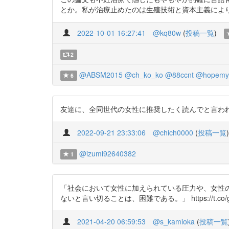
とか。私が治療止めたのは生殖技術と資本主義により女性の体が
2022-10-01 16:27:41
@kq80w
(
投稿一覧
)
2
@ABSM2015
@ch_ko_ko
@88ccnt
@hopemy
6
友達に、全同世代の女性に推奨したく読んでと言われた論文がこれで
2022-09-21 23:33:06
@chich0000
(
投稿一覧
)
@izumi92640382
1
「社会において女性に加えられている圧力や、女性
ないと言い切ることは、困難である。」 https://t.co/gX
2021-04-20 06:59:53
@s_kamioka
(
投稿一覧