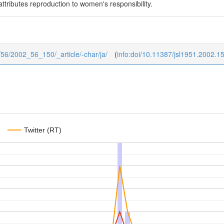
ttributes reproduction to women's responsibility.
2/56/2002_56_150/_article/-char/ja/
(
info:doi/10.11387/jsl1951.2002.1
Twitter (RT)