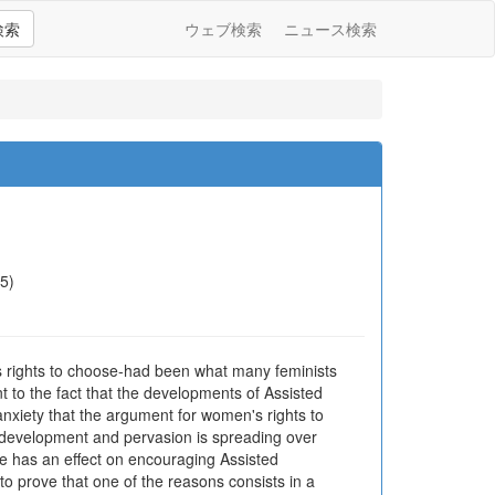
検索
ウェブ検索
ニュース検索
5)
n's rights to choose-had been what many feminists
t to the fact that the developments of Assisted
 anxiety that the argument for women's rights to
 development and pervasion is spreading over
se has an effect on encouraging Assisted
 to prove that one of the reasons consists in a