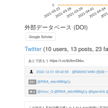
0
2021-03-29
2021-04-01
2021-04-04
2021
2021-03-23
2021-03-26
外部データベース (DOI)
Google Scholar
Twitter
(10 users, 13 posts, 23 fa
あとで読もう https://t.co/ljr2bmDkbu
2022-12-01 08:40:58
@NA95674880
(
投稿一
@RIKA_ekbrWANgCy
1
@Unov_Q
@RIKA_ekbrWANgCy
@tgismlink
4
この論文も不妊治療で感じたもやもやが的確に言語