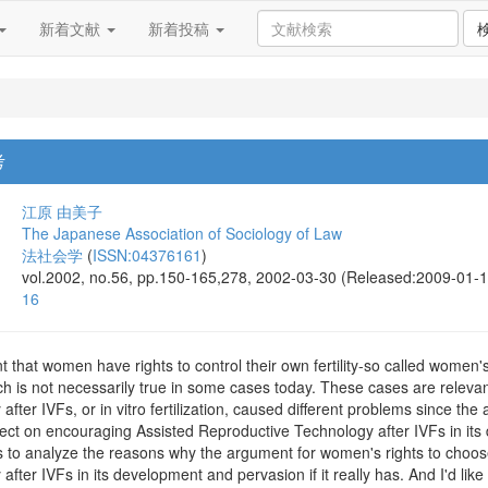
新着文献
新着投稿
考
江原 由美子
The Japanese Association of Sociology of Law
法社会学
(
ISSN:04376161
)
vol.2002, no.56, pp.150-165,278, 2002-03-30 (Released:2009-01-1
16
t that women have rights to control their own fertility-so called wome
h is not necessarily true in some cases today. These cases are relevan
fter IVFs, or in vitro fertilization, caused different problems since the
ect on encouraging Assisted Reproductive Technology after IVFs in its
ims to analyze the reasons why the argument for women's rights to choo
fter IVFs in its development and pervasion if it really has. And I'd like