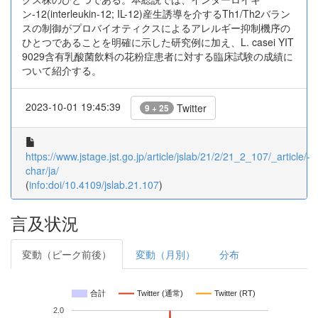
ン-12(interleukin-12; IL-12)産生誘導を介するTh1/Th2バラン
スの制御がプロバイオティクスによるアレルギー抑制機序の
ひとつであることを明確に示した研究例に加え、L. casei YIT
9029含有乳酸菌飲料の花粉症患者に対する臨床試験の成績に
ついて紹介する。
2023-10-01 19:45:39
Twitter
9 + 25
https://www.jstage.jst.go.jp/article/jslab/21/2/21_2_107/_article/-
char/ja/
(
info:doi/10.4109/jslab.21.107
)
言及状況
変動（ピーク前後）
変動（月別）
分布
合計
Twitter (通常)
Twitter (RT)
2.0