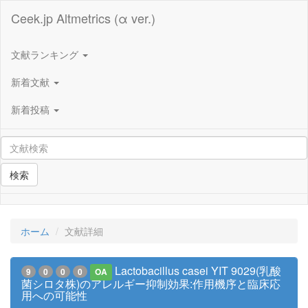
Ceek.jp Altmetrics (α ver.)
文献ランキング
新着文献
新着投稿
検索
ホーム
文献詳細
Lactobacillus casei YIT 9029(乳酸
9
0
0
0
OA
菌シロタ株)のアレルギー抑制効果:作用機序と臨床応
用への可能性