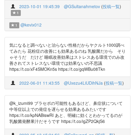
2023-10-01 19:45:39
@GSultanahmetov
(
投稿一覧
)
1
@kevix012
1
気になると調べないと治らない性格だからヤクルト1000調べ
てみたら 花粉症の改善にも効果あるのね 乳酸菌だから そり
ゃそうだ だけど 睡眠改善効果はストレスある環境でのみ改
善されてストレスない環境では効果ないの不思議
https://t.co/xF4SMOKn5s https://t.co/gqWBu08Tkn
2022-06-01 11:43:55
@Uxezu4LiUDihNJa
(
投稿一覧
)
@k_izumi99 ブラセポの可能性もあるけど、鼻症状について
中等症以上での発症を遅らせる効果あるみたいです
https://t.co/kpNABiswRI あと、明確に効くとわかってるのが
乳酸菌発酵果汁だそうです https://t.co/igZP2QkjS6