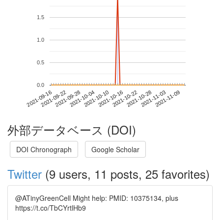
1.5
1.0
0.5
0.0
2021-11-03
2021-09-16
2021-10-04
2021-10-22
2021-11-09
2021-09-22
2021-10-10
2021-10-28
2021-09-28
2021-10-16
外部データベース (DOI)
DOI Chronograph
Google Scholar
Twitter
(9 users, 11 posts, 25 favorites)
@ATinyGreenCell Might help: PMID: 10375134, plus
https://t.co/TbCYrtlHb9