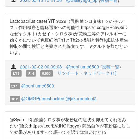
2022-05-13 15:21:56
@Salleyagd_pp
(
投稿一覧
)
Lactobacillus casei YIT 9029（乳酸菌シロタ株）のバチル
ス：作用機序と臨床選択への可能性 https://t.co/gjHRc5v8eD
なぜヤクルト(カゼイ・シロタ株)が花粉症等のアレルギーに
効くかについて免疫細胞Th1とTh2の機能と特異IgE抗体産生
抑制の面で検証と考察された論文です、ヤクルトを飲むとい
いよ。
2021-02-02 00:09:08
@pentiume6500
(
投稿一覧
)
リツイート・ネットワーク (1)
3
4
0.000
@pentiume6500
1
@OMGPrimeshocked
@jakuradaidai2
2
@Syao_lf 乳酸菌シロタ株が花粉症の症状を抑えてくれるみ
たい(論文:https://t.co/EVdHGRqgyq) 商品自体が花粉症に対し
て効果がありますって謳ってる訳では無いけどね