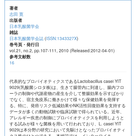
著者
志田 寛
出版者
日本乳酸菌学会
雑誌
日本乳酸菌学会誌
(
ISSN:1343327X
)
巻号頁・発行日
vol.21, no.2, pp.107-111, 2010 (Released:2012-04-01)
参考文献数
16
代表的なプロバイオティクスであるLactobacillus casei YIT
9029(乳酸菌シロタ株)は、生きて腸管内に到達し、腸内フロ
ーラの制御や代謝産物の産生を介して整腸効果を示すばかり
でなく、宿主免疫系に働きかけて様々な保健効果を発揮す
る。特に、発癌リスク低減効果やNK活性回復効果を支持する
データが多くの動物試験や臨床試験で得られている。近年、
アレルギー疾患の制御にプロバイオティクスを利用しようと
する試みが様々な菌株を用いて行われており、L. casei YIT
9029は本分野の研究において先駆けとなったプロバイオティ
クス株のひとつである。本総説では、インターロイキ