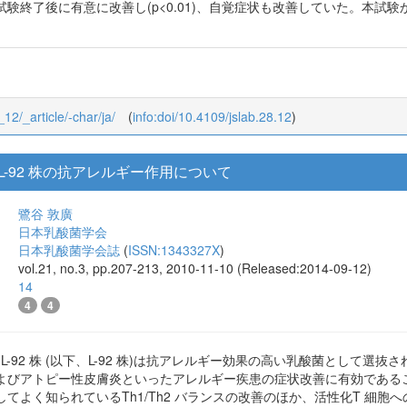
験終了後に有意に改善し(p<0.01)、自覚症状も改善していた。本試験
_12/_article/-char/ja/
(
info:doi/10.4109/jslab.28.12
)
philus L-92 株の抗アレルギー作用について
鷺谷 敦廣
日本乳酸菌学会
日本乳酸菌学会誌
(
ISSN:1343327X
)
vol.21, no.3, pp.207-213, 2010-11-10 (Released:2014-09-12)
14
4
4
cidophilus L-92 株 (以下、L-92 株)は抗アレルギー効果の高い乳酸菌
よびアトピー性皮膚炎といったアレルギー疾患の症状改善に有効であること
てよく知られているTh1/Th2 バランスの改善のほか、活性化T 細胞