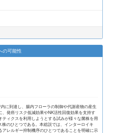
応用への可能性
、生きて腸管内に到達し、腸内フローラの制御や代謝産物の産生
に、発癌リスク低減効果やNK活性回復効果を支持す
オティクスを利用しようとする試みが様々な菌株を用
ティクス株のひとつである。本総説では、インターロイキ
ティクスによるアレルギー抑制機序のひとつであることを明確に示