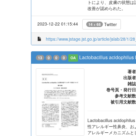
トにより、皮膚の状態は試
改善が認められた。
2023-12-22 01:15:44
Twitter
14 + 68
https://www.jstage.jst.go.jp/article/jslab/28/1/28
Lactobacillus acido
13
0
0
0
OA
著者
出版者
雑誌
巻号頁・発行日
参考文献数
被引用文献数
Lactobacillus a
性アレルギー性鼻炎、お
アレルギーメカニズムとし