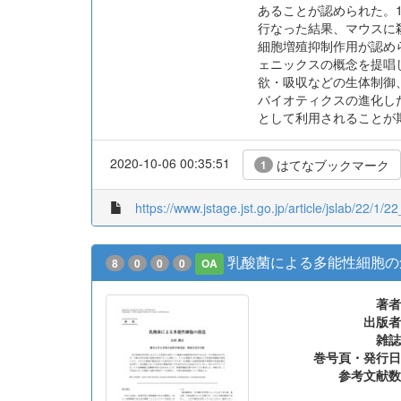
あることが認められた。19
行なった結果、マウスに
細胞増殖抑制作用が認め
ェニックスの概念を提唱
欲・吸収などの生体制御
バイオティクスの進化し
として利用されることが
2020-10-06 00:35:51
はてなブックマーク
1
https://www.jstage.jst.go.jp/article/jslab/22/1/22
乳酸菌による多能性細胞の
8
0
0
0
OA
著者
出版者
雑誌
巻号頁・発行日
参考文献数