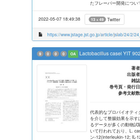
たフレーバー開発につい
2022-05-07 18:49:38
Twitter
13 + 49
https://www.jstage.jst.go.jp/article/jslab/24/2/24
Lactobacillus ca
9
0
0
0
OA
著者
出版者
雑誌
巻号頁・発行日
参考文献数
代表的なプロバイオティクスで
を介して整腸効果を示す
るデータが多くの動物試
いて行われており、L. c
ン-12(interleuk