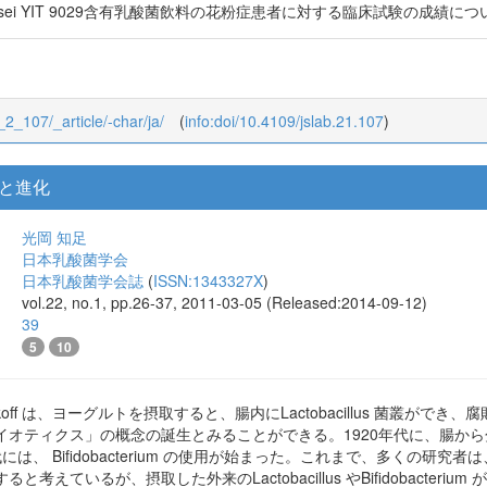
asei YIT 9029含有乳酸菌飲料の花粉症患者に対する臨床試験の成績に
1_2_107/_article/-char/ja/
(
info:doi/10.4109/jslab.21.107
)
と進化
光岡 知足
日本乳酸菌学会
日本乳酸菌学会誌
(
ISSN:1343327X
)
vol.22, no.1, pp.26-37, 2011-03-05 (Released:2014-09-12)
39
5
10
nikoff は、ヨーグルトを摂取すると、腸内にLactobacillus 菌
ティクス」の概念の誕生とみることができる。1920年代に、腸から分離した菌
代には、 Bifidobacterium の使用が始まった。これまで、多くの
考えているが、摂取した外来のLactobacillus やBifidobacte