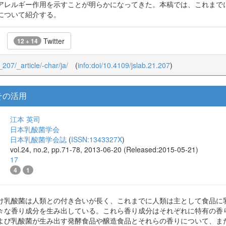
アレルギー作用を示すことが明らかになってきた。本稿では、これまでに明
について紹介する。
Twitter
12 + 14
_207/_article/-char/ja/
(
info:doi/10.4109/jslab.21.207
)
その活用
江本 英司
日本乳酸菌学会
日本乳酸菌学会誌
(
ISSN:1343327X
)
vol.24, no.2, pp.71-78, 2013-06-20 (Released:2015-05-21)
17
4
1
け乳酸菌は人類との付き合いが長く、これまでに人類は主として食品に
々な香り成分を生み出している。これら香り成分はそれぞれに特有の香
よび乳酸菌が生み出す発酵食品や醸造食品とそれらの香りについて、ま