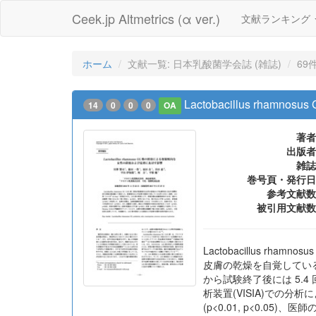
Ceek.jp Altmetrics (α ver.)
文献ランキング
ホーム
文献一覧: 日本乳酸菌学会誌 (雑誌)
69
Lactobacillus r
14
0
0
0
OA
著者
出版者
雑誌
巻号頁・発行日
参考文献数
被引用文献数
Lactobacillus 
皮膚の乾燥を自覚している女性 
から試験終了後には 5.4 
析装置(VISIA)での
(p<0.01, p<0.05