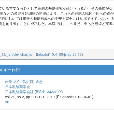
ている重要な分野として細胞の基礎研究が挙げられるが、その発展がな
S 細胞などの多能性幹細胞の開発により、これらの細胞の臨床応用への道
S 細胞においては将来の腫瘍形成への不安を完全には払拭できていない
胞を創り出すことに成功した。本稿では、この発見に至った経緯と実際
_13/_article/-char/ja/
(
info:doi/10.4109/jslab.25.13
)
ルギー作用
岩淵 紀介
清水(肖) 金忠
日本乳酸菌学会
日本乳酸菌学会誌
(
ISSN:1343327X
)
vol.21, no.2, pp.112-121, 2010 (Released:2012-04-01)
36