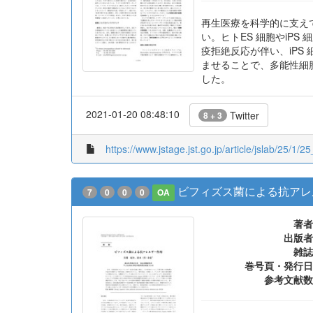
再生医療を科学的に支え
い。ヒトES 細胞やiP
疫拒絶反応が伴い、iP
ませることで、多能性細
した。
2021-01-20 08:48:10
Twitter
8 + 3
https://www.jstage.jst.go.jp/article/jslab/25/1/25
ビフィズス菌による抗アレ
7
0
0
0
OA
著者
出版者
雑誌
巻号頁・発行日
参考文献数