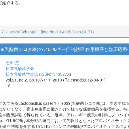
て紹介する。
_71/_article/-char/ja/
(
info:doi/10.4109/jslab.24.71
)
sei YIT 9029(乳酸菌シロタ株)のアレルギー抑制効果:作用機序と臨床
志田 寛
日本乳酸菌学会
日本乳酸菌学会誌
(
ISSN:1343327X
)
vol.21, no.2, pp.107-111, 2010 (Released:2012-04-01)
16
あるLactobacillus casei YIT 9029(乳酸菌シロタ株)は
ばかりでなく、宿主免疫系に働きかけて様々な保健効果を発揮する。特
験や臨床試験で得られている。近年、アレルギー疾患の制御にプロバイ
asei YIT 9029は本分野の研究において先駆けとなったプロバイオ
in-12; IL-12)産生誘導を介するTh1/Th2バランスの制御がプロバイオ