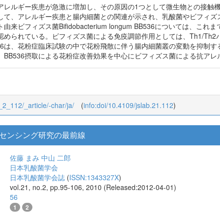
アレルギー疾患が急激に増加し、その原因の1つとして微生物との接触
して、アレルギー疾患と腸内細菌との関連が示され、乳酸菌やビフィズ
来ビフィズス菌Bifidobacterium longum BB536について
められている。ビフィズス菌による免疫調節作用としては、Th1/Th
536は、花粉症臨床試験の中で花粉飛散に伴う腸内細菌叢の変動を抑制
、BB536摂取による花粉症改善効果を中心にビフィズス菌による抗ア
1_2_112/_article/-char/ja/
(
info:doi/10.4109/jslab.21.112
)
センシング研究の最前線
佐藤 まみ
中山 二郎
日本乳酸菌学会
日本乳酸菌学会誌
(
ISSN:1343327X
)
vol.21, no.2, pp.95-106, 2010 (Released:2012-04-01)
56
1
2