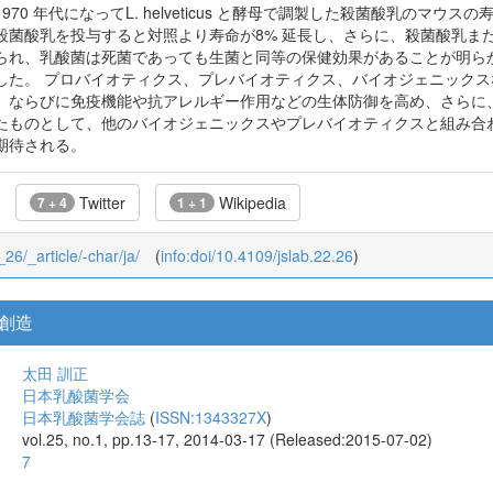
70 年代になってL. helveticus と酵母で調製した殺菌酸乳のマ
殺菌酸乳を投与すると対照より寿命が8% 延長し、さらに、殺菌酸乳ま
られ、乳酸菌は死菌であっても生菌と同等の保健効果があることが明ら
した。 プロバイオティクス、プレバイオティクス、バイオジェニック
、ならびに免疫機能や抗アレルギー作用などの生体防御を高め、さらに
たものとして、他のバイオジェニックスやプレバイオティクスと組み合
期待される。
Twitter
Wikipedia
7 + 4
1 + 1
_26/_article/-char/ja/
(
info:doi/10.4109/jslab.22.26
)
創造
太田 訓正
日本乳酸菌学会
日本乳酸菌学会誌
(
ISSN:1343327X
)
vol.25, no.1, pp.13-17, 2014-03-17 (Released:2015-07-02)
7