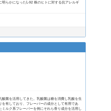
らかになったL-92 株のヒトに対する抗アレルギ
乳酸菌を活用してきた。乳酸菌は糖を消費し乳酸を生
りを有しており、フレーバーの成分として有用であ
たミルク系フレーバーを例にそれら香り成分を活用し