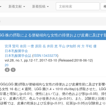
新着文献
新着投稿
件
hamnosus GG 株の摂取による便秘傾向な女性の排便および皮膚に及ぼす
宮澤 賢司
依田 一豊
原田 岳
井田 恵
平山 伊知郎
何 方
平松 優
日本乳酸菌学会
日本乳酸菌学会誌
(
ISSN:1343327X
)
vol.28, no.1, pp.12-17, 2017-03-10 (Released:2018-06-12)
20
3
1
rhamnosus GG(LGG 菌)摂取が便秘傾向な女性の排便および皮膚性状
16 名に 4 週間、LGG 菌(1.4 × 1010 cfu/day)を摂取させた
回/週と増加し(p<0.01)、便性においては、便の色および形(p<0.05)
分析により、皮膚の毛穴、色ムラが改善された(p<0.01)。また、試験前
)、医師の診断では、皮膚の乾燥および丘疹(p<0.01)、紅斑(p<0.05)が試験