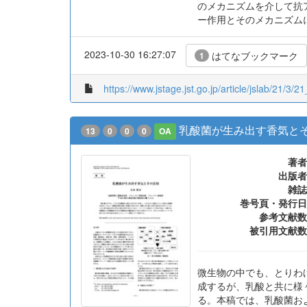
のメカニズムを介して抗
ー作用とそのメカニズム
2023-10-30 16:27:07
はてなブックマーク
1
https://www.jstage.jst.go.jp/article/jslab/21/3/21
乳酸菌が生み出す香気と
13
0
0
0
OA
著者
出版者
雑誌
巻号頁・発行日
参考文献数
被引用文献数
微生物の中でも、とりわ
成するが、乳酸と共に様
る。本稿では、乳酸菌お