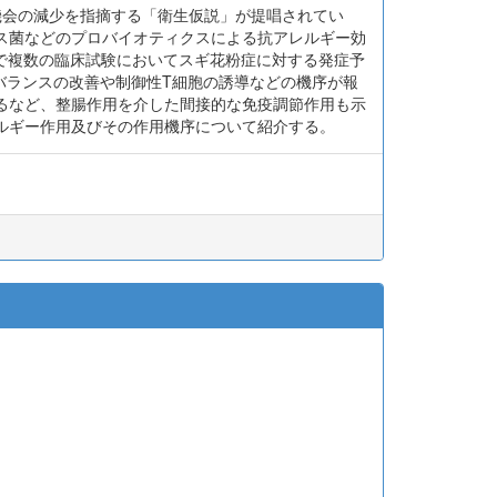
機会の減少を指摘する「衛生仮説」が提唱されてい
ス菌などのプロバイオティクスによる抗アレルギー効
は、これまで複数の臨床試験においてスギ花粉症に対する発症予
2バランスの改善や制御性T細胞の誘導などの機序が報
するなど、整腸作用を介した間接的な免疫調節作用も示
レルギー作用及びその作用機序について紹介する。