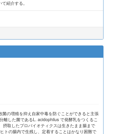
ついて紹介する。
叢ができ、腐敗菌の増殖を抑え自家中毒を防ぐことができると主張
であるL. acidophilus で発酵乳をつくるこ
研究者は、摂取したプロバイオティクスは生きたまま腸まで
rium がヒトの腸内で生残し、定着することはかなり困難で