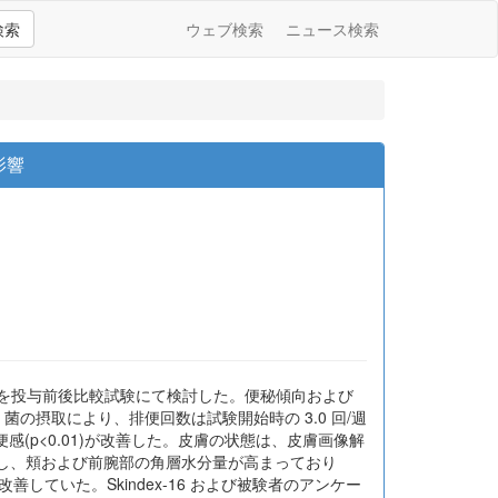
検索
ウェブ検索
ニュース検索
影響
に及ぼす影響を投与前後比較試験にて検討した。便秘傾向および
。LGG 菌の摂取により、排便回数は試験開始時の 3.0 回/週
、排便感(p<0.01)が改善した。皮膚の状態は、皮膚画像解
と比較し、頬および前腕部の角層水分量が高まっており
前より改善していた。Skindex-16 および被験者のアンケー