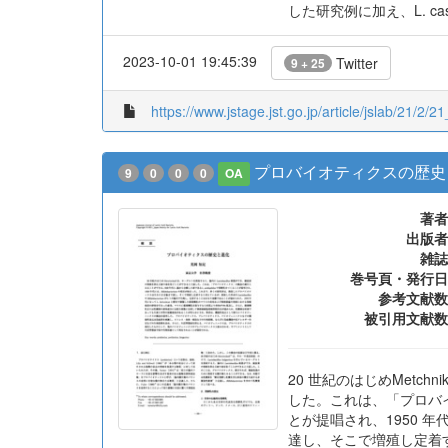
した研究例に加え、L. c
2023-10-01 19:45:39
Twitter
9 + 25
https://www.jstage.jst.go.jp/article/jslab/21/2/2
プロバイオティクスの歴史
9
0
0
0
OA
著者
出版者
雑誌
巻号頁・発行日
参考文献数
被引用文献数
20 世紀のはじめMetch
した。これは、「プロバイオ
とが提唱され、1950 年
達し、そこで増殖し定着すると