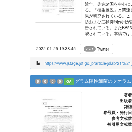
近年、先進諸国を中心に
る。「衛生仮説」と関連
果が研究されている。ヒト由
防および症状抑制作用が認
告されている。またBB
唆されている。本稿では
2022-01-25 19:38:45
Twitter
7 + 1
https://www.jstage.jst.go.jp/article/jslab/21/2/2
グラム陽性細菌のクオラム
6
0
0
0
OA
著者
出版者
雑誌
巻号頁・発行日
参考文献数
被引用文献数