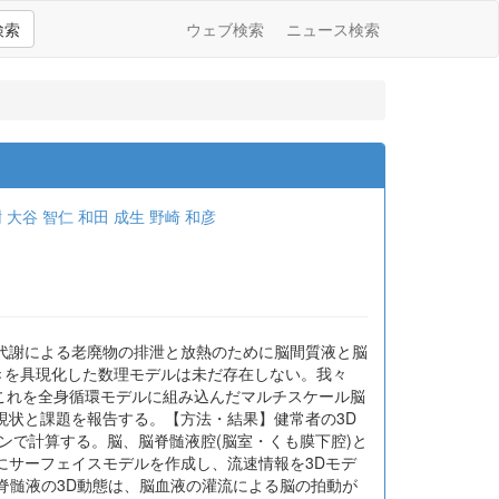
検索
ウェブ検索
ニュース検索
樹
大谷 智仁
和田 成生
野崎 和彦
代謝による老廃物の排泄と放熱のために脳間質液と脳
きを具現化した数理モデルは未だ存在しない。我々
、これを全身循環モデルに組み込んだマルチスケール脳
現状と課題を報告する。【方法・結果】健常者の3D
ションで計算する。脳、脳脊髄液腔(脳室・くも膜下腔)と
にサーフェイスモデルを作成し、流速情報を3Dモデ
脊髄液の3D動態は、脳血液の灌流による脳の拍動が