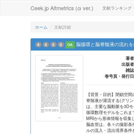
Ceek.jp Altmetrics (α ver.)
文献ランキング
ホーム
文献詳細
脳循環と脳脊髄液の流れを
6
0
0
0
OA
著者
出版者
雑誌
巻号頁・発行日
【背景・目的】閉鎖空間
脊髄液が灌流する(グリ
は、主要な脳動脈を3D
循環数理モデルをこれま
MRIから形体情報を収集
脳血管は、各々の撮影条
ルの流入・流出境界条件