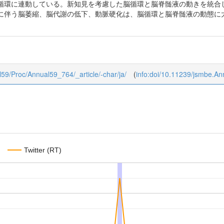
循環に連動している。新知見を考慮した脳循環と脳脊髄液の動きを統合
に伴う脳萎縮、脳代謝の低下、動脈硬化は、脳循環と脳脊髄液の動態に
al59/Proc/Annual59_764/_article/-char/ja/
(
info:doi/10.11239/jsmbe.A
Twitter (RT)