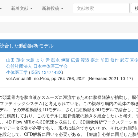
新着文献
新着投稿
統合した動態解析モデル
山田 茂樹
大島 まり
尹 彰永
伊藤 広貴
渡邉 嘉之
前田 修作
武石 直
公益社団法人 日本生体医工学会
生体医工学
(
ISSN:1347443X
)
vol.Annual59, no.Proc, pp.764-766, 2021 (Released:2021-10-17)
の頭蓋骨内を脳血液がスムーズに灌流するために脳脊髄液が拍動し、脳
ンファティックシステム)と考えられている。この複雑な脳内の流体の動
モデル、その末梢動脈を1Dモデル、さらに細動脈を0Dモデルで結合し
でに構築しており、このモデルに脳脊髄液の動きを統合したいと考え、
し、4D Flow MRIから3D流速を収集して、3D画像解析ワークステー
件でデータ収集が必要であり、現状は統合できないため、それぞれ個別
を設定して、CFD解析に用いる必要がある。【結論】心拍に同期した脳