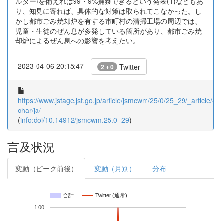
ルター)を備えれば99・9%捕獲できるという発表(1)などもあ
り、知見に寄れば、具体的な対策は取られてこなかった。し
かし都市ごみ焼却炉を有する市町村の清掃工場の周辺では、
児童・生徒のぜん息が多発している箇所があり、都市ごみ焼
却炉によるぜん息への影響を考えたい。
2023-04-06 20:15:47
Twitter
2 + 0
https://www.jstage.jst.go.jp/article/jsmcwm/25/0/25_29/_article/-
char/ja/
(
info:doi/10.14912/jsmcwm.25.0_29
)
言及状況
変動（ピーク前後）
変動（月別）
分布
合計
Twitter (通常)
1.00