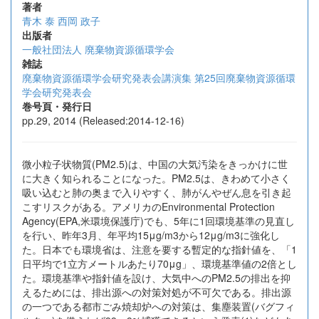
著者
青木 泰
西岡 政子
出版者
一般社団法人 廃棄物資源循環学会
雑誌
廃棄物資源循環学会研究発表会講演集 第25回廃棄物資源循環
学会研究発表会
巻号頁・発行日
pp.29, 2014 (Released:2014-12-16)
微小粒子状物質(PM2.5)は、中国の大気汚染をきっかけに世
に大きく知られることになった。PM2.5は、きわめて小さく
吸い込むと肺の奥まで入りやすく、肺がんやぜん息を引き起
こすリスクがある。アメリカのEnvironmental Protection
Agency(EPA,米環境保護庁)でも、5年に1回環境基準の見直し
を行い、昨年3月、年平均15μg/m3から12μg/m3に強化し
た。日本でも環境省は、注意を要する暫定的な指針値を、「1
日平均で1立方メートルあたり70μg」、環境基準値の2倍とし
た。環境基準や指針値を設け、大気中へのPM2.5の排出を抑
えるためには、排出源への対策対処が不可欠である。排出源
の一つである都市ごみ焼却炉への対策は、集塵装置(バグフィ