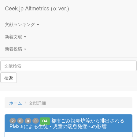
Ceek.jp Altmetrics (α ver.)
文献ランキング
新着文献
新着投稿
検索
ホーム
文献詳細
都市ごみ焼却炉等から排出される
2
0
0
0
OA
PM2.5による生徒・児童の喘息発症への影響