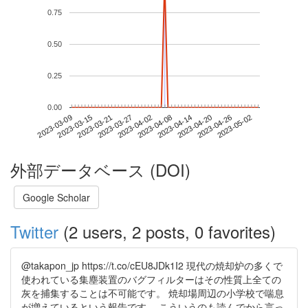
0.75
0.50
0.25
0.00
2023-04-26
2023-03-09
2023-03-27
2023-04-14
2023-05-02
2023-03-15
2023-04-02
2023-04-20
2023-03-21
2023-04-08
外部データベース (DOI)
Google Scholar
Twitter
(2 users, 2 posts, 0 favorites)
@takapon_jp https://t.co/cEU8JDk1I2 現代の焼却炉の多くで
使われている集塵装置のバグフィルターはその性質上全ての
灰を捕集することは不可能です。 焼却場周辺の小学校で喘息
が増えているという報告です。 こういうのも読んでから言っ