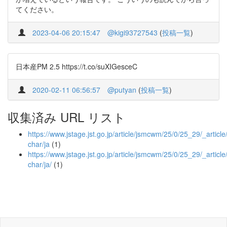
てください。
2023-04-06 20:15:47
@kigi93727543
(
投稿一覧
)
日本産PM 2.5 https://t.co/suXIGesceC
2020-02-11 06:56:57
@putyan
(
投稿一覧
)
収集済み URL リスト
https://www.jstage.jst.go.jp/article/jsmcwm/25/0/25_29/_article/
char/ja
(1)
https://www.jstage.jst.go.jp/article/jsmcwm/25/0/25_29/_article/
char/ja/
(1)