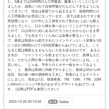
た。3歳までは24時間の人工呼吸器、酸素ということになり
ましたが、成長につれて自発呼吸がだんだんできるようにな
ってきていて、現在は夜寝てから起きるまで、就寝時間だけ
人工呼吸器のお世話になっています。 息子は産まれてすぐ仮
死状態になり、口の中に人工挿管されて私のおっぱいも吸え
ませんでしたし、口から物を食べるということができなかっ
たので、口は何のためにあるのだろうかとわからないまま育
ちました。でも生きていくためには栄養が要るということ
で、最初は医師から処方されたツインラインという栄養を1回
につき2~3時間かけて1日6回胃瘻からあげていました。こう
なると親は睡眠もままならない人生を送るわけです。 あると
き夫が、「ツインラインを飲ませてもいいけど、真輝も人だ
ろう。だから人間が食べる物も食べさせてみたいよね。」と
言い出し、「じゃあ、手作りのミキサー食をやってみよう
か。」と、最初は医師に内緒でやりました。食材は30から40
品目、旬の食べ物や調味料を工夫し、和食のようなテイスト
にしました。現在は1日、朝昼夜夜。7時、12時、17時、22時
に60ccのシリンジ7本分のおかずとデザートをあげていま
す。 (以降はPDFを参照ください)
2023-12-20 20:10:02
Twitter
9 + 9