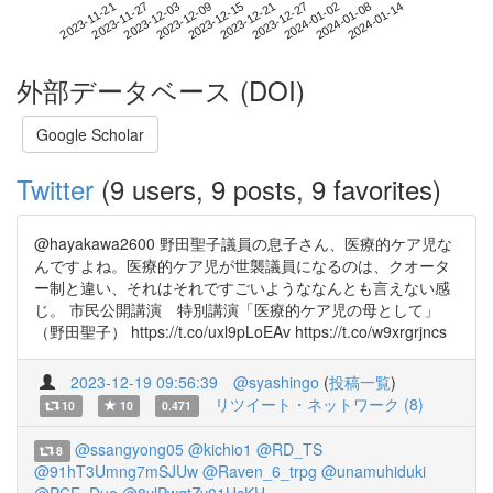
2024-01-08
2023-11-21
2023-12-09
2023-12-27
2024-01-14
2023-11-27
2023-12-15
2024-01-02
2023-12-03
2023-12-21
外部データベース (DOI)
Google Scholar
Twitter
(9 users, 9 posts, 9 favorites)
@hayakawa2600 野田聖子議員の息子さん、医療的ケア児な
んですよね。医療的ケア児が世襲議員になるのは、クオータ
ー制と違い、それはそれですごいようななんとも言えない感
じ。 市民公開講演 特別講演「医療的ケア児の母として」
（野田聖子） https://t.co/uxl9pLoEAv https://t.co/w9xrgrjncs
2023-12-19 09:56:39
@syashingo
(
投稿一覧
)
リツイート・ネットワーク (8)
10
10
0.471
@ssangyong05
@kichio1
@RD_TS
8
@91hT3Umng7mSJUw
@Raven_6_trpg
@unamuhiduki