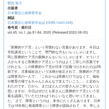
野田 聖子
出版者
日本重症心身障害学会
雑誌
日本重症心身障害学会誌
(
ISSN:13431439
)
巻号頁・発行日
vol.45, no.1, pp.81-84, 2020 (Released:2022-08-03)
「医療的ケア児」という耳慣れない言葉があります。今日は
市民講演ということで、専門的な方もいらっしゃいますし、
同じ医療的ケア児の親御さんもいらっしゃいます。そういう
人からすると医療的ケア児というのはよくご存じの言葉です
けれども、この医療的ケア児が日本で定義づけされたのは2年
前です。児童福祉法という法律が改正されて、医療的ケア児
は障害児の一人で、「これからは医療だけではなくて、福祉
や教育の場でもちゃんとみんなで支えていこう。」と定めら
れたのです。だから、まだほとんどの皆さんがご存じないと
思いますが、今日はぜひとも皆さんに医療的ケア児という言
葉を認識していただければうれしいなと思いやってきまし
た。 さて、障害というのは、本当にたくさんあります。日本
では15年前に発達障害という障害が認知されて、今、申し上