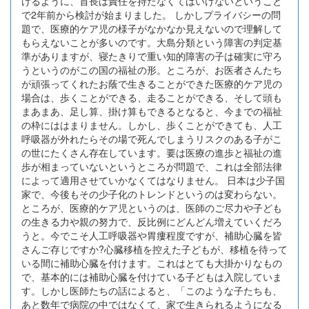
けるように、首長は責任を持たなくてはいけないということ
で2年前から検討が始まりました。 しかしプライバシーの問
題で、医療的ケア児の様子がなかなか見えないので理解して
もらえないことが多いのです。大島分類という障害の判定基
準がありますが、寝たきりで重い知的障害の子は確実に守ろ
うというのがこの国の福祉の形。ところが、お医者さんたち
が頑張ってくれたお蔭で生きることができた医療的ケア児の
場合は、歩くことができる、走ることができる、そして頭も
まあまあ、足し算、掛け算もできるとなると、今までの福祉
の枠にははまりません。しかし、歩くことができても、人工
呼吸器が外れたらその場で死んでしまうリスクのある子がこ
の世にたくさん存在しています。要は医療の進歩と福祉の進
歩が相まっていないというところが問題で、これは全部法律
によって適用させていかなくてはなりません。 日本は少子国
家で、今後もその少子化のトレンドというのは変わらない。
ところが、医療的ケア児というのは、医師のご尽力や子ども
の生きる力や親の努力で、反比例にどんどん増えていくだろ
うと。今でこそ人工呼吸器や胃瘻程度ですが、補助心臓を皆
さんご存じですか?心臓移植を控えた子どもが、移植を待って
いる間に補助心臓を付けます。これはとても大掛かりなもの
で、基本的には補助心臓を付けている子どもは入院していま
す。しかし医師たちの話によると、「このような子たちも、
あと数年で病院の中ではなくて、家で生きられるようになる