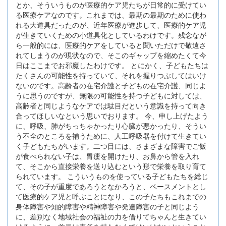
とか、そういうものが医療的ケア児たちが日常的に受けてい
る医療ケアなのです。これまでは、最期の最期のために使わ
れる大道具だったのが、近年医療が進歩して、医療的ケア児
が生きていくための小道具化としているわけです。残念なが
ら一般的には、医療的ケアをしていると聞いただけで敬遠さ
れてしまうのが現状なので、そこのギャップを縮めたくて今
日はここまでお邪魔したわけです。 とにかく、子どもたちは
たくさんの可能性を持っていて、それを握りつぶしてはいけ
ないのです。高齢者の在宅介護と子どもの在宅介護、同じよ
うに思うのですが、無限の可能性を持つ子どもに対しては、
高齢者と同じようなケアでは駄目だという意識を持って向き
合ってほしいなという思いでおります。 今、申し上げたよう
に、呼吸、肺がちっちゃかったり心臓が悪かったり、そうい
う不全のところを補うために、人工呼吸器を付けて生きてい
く子どもたちがいます。二つ目には、さまざまな障害でご飯
が食べられない子は、胃瘻を開けたり、お鼻から管を入れ
て、そこから直接栄養を送り込むという形で栄養を取り育て
られています。 こういうものを使っている子どもたちを総じ
て、その子が重度であろうとなかろうと、ベースメントとし
て医療的ケア児と呼ぶことになり、この子たちもこれまでの
身体障害や知的障害や精神障害や発達障害の子と同じよう
に、差別なく地域社会の福祉の力を借りてちゃんと生きてい