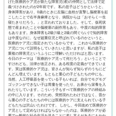
げた医療的ケア児が新たな障害児(者)の仲間として法律で定
義づけされたのが2年前です。 私の息子はどうかというと、
身体障害があり、0歳のときに左脳に血栓が直撃し脳梗塞を起
こしたことで右半身麻痺となり、病院からは「おそらく一生
寝たきりだろう。」と言われておりました。そして、仮死状
態で産まれたことや脳梗塞の副作用もあり、中度の知的障害
もあります。身体障害も2級(1級と2級の間ぐらい)で知的障害
は中度なのに、なぜ超重症児と呼ばれているのかというと、
医療的ケア児に指定されているからです。 これから医療的ケ
ア児について説明をしていきたいと思いますが、私の息子は
重複の障害児というふうにご理解いただければと思います。
今日のテーマは「医療的ケア児って何だろう」ということで
すけれども、法律が改正され、ある程度の定義ができていま
す。実は医療的ケア児は、皆さんが知らず知らずのうちにど
んどん増えています。もともと重心の子どもたちの中にも、
当然、人工呼吸器を使っている子もいれば、自分でモグモグ
ゴックンができない子は胃瘻を使ったり、お鼻から栄養を入
れたりしています。こういう子もすべて医療的ケアの枠組み
の中に入ります。そのため、突然現れたわけではなく、昔か
ら重心の子どもたちの中には医療的ケアに支えられている子
どもたちは沢山いたわけです。 しかし、今回改めて医療的ケ
ア児として定めなければならなかったのは、医療的ケアが必
要で一般的な社会生活を送ることに差し支えがあるにもかか