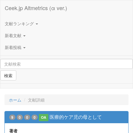
Ceek.jp Altmetrics (α ver.)
文献ランキング
新着文献
新着投稿
検索
ホーム
文献詳細
医療的ケア児の母として
9
0
0
0
OA
著者