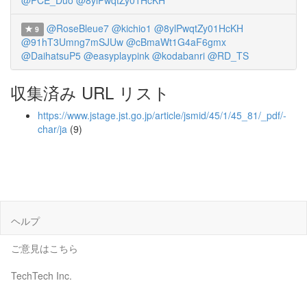
@PCE_Duo
@8ylPwqtZy01HcKH
@RoseBleue7
@kichio1
@8ylPwqtZy01HcKH
9
@91hT3Umng7mSJUw
@cBmaWt1G4aF6gmx
@DaihatsuP5
@easyplaypink
@kodabanri
@RD_TS
収集済み URL リスト
https://www.jstage.jst.go.jp/article/jsmid/45/1/45_81/_pdf/-
char/ja
(9)
ヘルプ
ご意見はこちら
TechTech Inc.