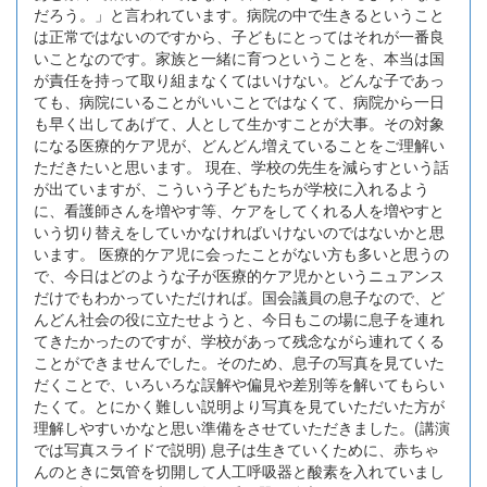
だろう。」と言われています。病院の中で生きるということ
は正常ではないのですから、子どもにとってはそれが一番良
いことなのです。家族と一緒に育つということを、本当は国
が責任を持って取り組まなくてはいけない。どんな子であっ
ても、病院にいることがいいことではなくて、病院から一日
も早く出してあげて、人として生かすことが大事。その対象
になる医療的ケア児が、どんどん増えていることをご理解い
ただきたいと思います。 現在、学校の先生を減らすという話
が出ていますが、こういう子どもたちが学校に入れるよう
に、看護師さんを増やす等、ケアをしてくれる人を増やすと
いう切り替えをしていかなければいけないのではないかと思
います。 医療的ケア児に会ったことがない方も多いと思うの
で、今日はどのような子が医療的ケア児かというニュアンス
だけでもわかっていただければ。国会議員の息子なので、ど
んどん社会の役に立たせようと、今日もこの場に息子を連れ
てきたかったのですが、学校があって残念ながら連れてくる
ことができませんでした。そのため、息子の写真を見ていた
だくことで、いろいろな誤解や偏見や差別等を解いてもらい
たくて。とにかく難しい説明より写真を見ていただいた方が
理解しやすいかなと思い準備をさせていただきました。(講演
では写真スライドで説明) 息子は生きていくために、赤ちゃ
んのときに気管を切開して人工呼吸器と酸素を入れていまし