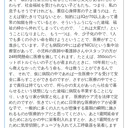
わらず、社会福祉を受けられない子どもたち。つまり、私の
息子もそうですけれども、重症心身障害の子と違うのは、た
とえば寝たきりではないとか、知的にはIQが70以上あって通
常の知能を持っているとか、そういうふうになった途端、福
祉の枠から外れてしまっていたので、「これは大変だ!」とい
うことになりました。 もう一つは、今、少子化の中で、1人
でも多くの小さい命を助けようということで、医療がすごく
進歩しています。子ども病院の中には必ずNICUという集中治
療室があって、小児科の医師や看護師さんやスタッフの方が
24時間懸命に医療を施してくれます。たとえば、350ccのペ
ットボトルぐらいの子どもが産まれたときに、10年前だった
ら救えなかったであろう命も、今は救うことができるんで
す。 それで、仮に病院の中であれば一生医療ケアを受けて安
全に暮らすことができるのですが、さすがに医療の中でそこ
まで責任は持てないので、何らかの支えがあったら社会で暮
らせるという状態になった途端に病院を卒業することにな
り、いきなり家が病室と化します。 医療的ケア児を法律で定
めたのですが、生きていくために日常的な医療的ケアが必要
な子で、一般的に多くの人たちが想像する最期の瞬間に施さ
れるものが医療的ケアだと思ってください。あと1週間延命す
るためにおなかの中に栄養剤入れますとか、あと1週間生かす
ために気管切開しチューブを入れて人工呼吸器を装着します