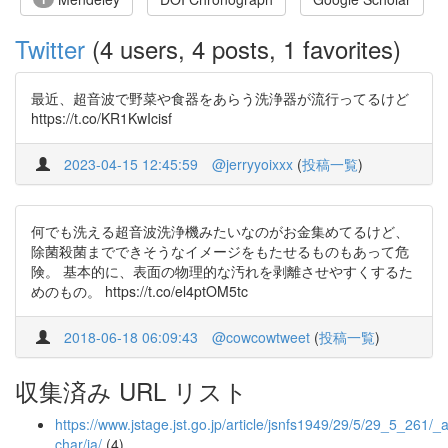
Twitter
(4 users, 4 posts, 1 favorites)
最近、超音波で野菜や食器をあらう洗浄器が流行ってるけど
https://t.co/KR1KwIcisf
2023-04-15 12:45:59
@jerryyoixxx
(
投稿一覧
)
何でも洗える超音波洗浄機みたいなのがお金集めてるけど、
除菌殺菌までできそうなイメージをもたせるものもあって危
険。 基本的に、表面の物理的な汚れを剥離させやすくするた
めのもの。 https://t.co/el4ptOM5tc
2018-06-18 06:09:43
@cowcowtweet
(
投稿一覧
)
収集済み URL リスト
https://www.jstage.jst.go.jp/article/jsnfs1949/29/5/29_5_261/_ar
char/ja/
(4)