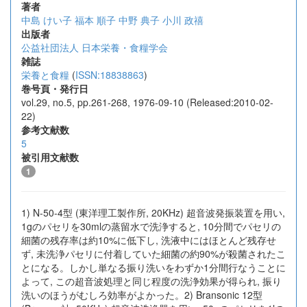
著者
中島 けい子
福本 順子
中野 典子
小川 政禧
出版者
公益社団法人 日本栄養・食糧学会
雑誌
栄養と食糧
(
ISSN:18838863
)
巻号頁・発行日
vol.29, no.5, pp.261-268, 1976-09-10 (Released:2010-02-
22)
参考文献数
5
被引用文献数
1
1) N-50-4型 (東洋理工製作所, 20KHz) 超音波発振装置を用い,
1gのパセリを30mlの蒸留水で洗浄すると, 10分間でパセリの
細菌の残存率は約10%に低下し, 洗液中にはほとんど残存せ
ず, 未洗浄パセリに付着していた細菌の約90%が殺菌されたこ
とになる。しかし単なる振り洗いをわずか1分間行なうことに
よって, この超音波処理と同じ程度の洗浄効果が得られ, 振り
洗いのほうがむしろ効率がよかった。2) Bransonic 12型