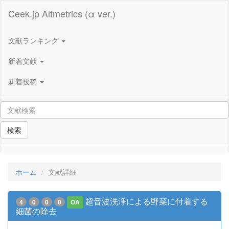
Ceek.jp Altmetrics (α ver.)
文献ランキング
新着文献
新着投稿
検索
ホーム
文献詳細
超音波洗浄による野菜に付着する
4
0
0
0
OA
細菌の除去