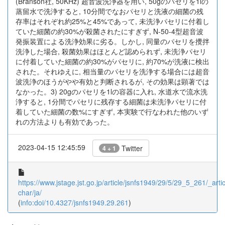
(Branson社, 50KHz) 超音波洗浄器を用い, 50gのパセリを1lの
蒸留水で洗浄すると, 10分間でなおパセリと洗液の細菌の残
存率はそれぞれ約25%と45%であって, 未洗浄パセリに付着し
ていた細菌の約30%が殺菌されたにすぎず, N-50-4型超音波
発振装置による洗浄効果に劣る。しかし, 同量のパセリを攪拌
洗浄した場合, 殺菌効果はほとんど認められず, 未洗浄パセリ
に付着していた細菌の約30%がパセリに, 約70%が洗液に検出
された。それゆえに, 相当量のパセリを洗浄する場合には超音
波洗浄のほうがやや有効と判断されるが, その効果は顕著では
なかった。3) 20gのパセリを1lの容器に入れ, 水道水で流水洗
浄すると, 1分間でパセリに残存する細菌は未洗浄パセリに付
着していた細菌の数%にすぎず, 本実験で行なわれた他のいず
れの方法よりも有効であった。
2023-04-15 12:45:59
Twitter
4 + 1
https://www.jstage.jst.go.jp/article/jsnfs1949/29/5/29_5_261/_artic
char/ja/
(
info:doi/10.4327/jsnfs1949.29.261
)