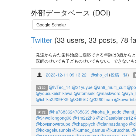
外部データベース (DOI)
Google Scholar
Twitter
(33 users, 33 posts, 78 fa
発達からみた歯科治療に適応できる年齢は3歳からと
医師のせいでも子どものせいでもない。 できないものはあるの
2023-12-11 09:13:22
@sho_el
(
投稿一覧
)
@IvTec_14
@21yuyue
@anti_multi_cult
@po
32
@yousukeishikawa
@atomseki
@maskword
@aya_
@ichika2209PK9
@XG9SD
@3260iman
@kuwarinb
@ha7683624765669
@iroha_k_aede
@anti_
72
@94wollongong98
@1m2z2h6
@21Casablanca12
@bovisnowtroupe
@chappiych
@clannasdango
@da
@kokagekusunoki
@kumao_damus
@kurucchau
@l