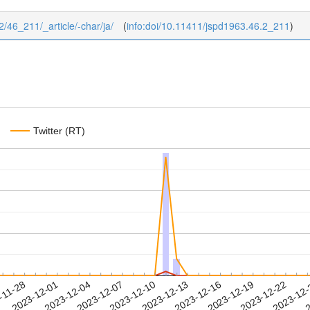
/2/46_211/_article/-char/ja/
(
info:doi/10.11411/jspd1963.46.2_211
)
Twitter (RT)
2023-12-19
2023-12-22
2023-12
-11-28
2
2023-12-01
2023-12-04
2023-12-07
2023-12-10
2023-12-13
2023-12-16