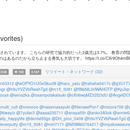
vorites)
されています。 こちらの研究で協力的だった2歳児は3.7%。 教育の
だから立ち止まる勇気も大切です。 https://t.co/CXr9Oh4mBI
リツイート・ネットワーク (32)
38
192
0.167
n03312
@wOPYO1UGeSkuzl8
@haru_yatu
@hahaha0417c
@g3U1TV
kgr
@h9uYVZVbRwahTgd
@m15_5081
@fWaNiL0rlWAHOTP
@KpJIqr
ouya
@sena2ka
@osampotakatsuki
@oX06wqMZ32f23dU
@AngelDCf
multi_cult
@oreoooo
@nasemasayuki
@NanasePon7
@mizore706
@y
@6wayIz
@7yuliar3
@aaaa235711
@anaya55r
@anko3A3ok
@annie6
ily_happylife
@dental55go
@DH_pino_0408
@h9uYVZVbRwahTgd
@
everputty
@m15_5081
@miri7171
@MIWA60764217
@miyakowasur