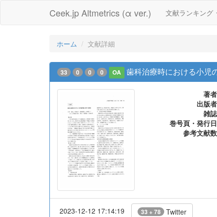
Ceek.jp Altmetrics (α ver.)
文献ランキング
ホーム
文献詳細
歯科治療時における小児
33
0
0
0
OA
著者
出版者
雑誌
巻号頁・発行日
参考文献数
2023-12-12 17:14:19
Twitter
33 + 78