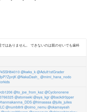
問題ではありません。 できないのは親のせいでも歯科
4SSH84010
@kwks_k
@Adult1stGrader
fpP7ZpnjK
@NakaDash_
@mimi_hana_nodo
orkids
cb1206
@to_joe_from_kaz
@Cyclononene
3766325
@atomseki
@aya_kgr
@backdr0pper
hanmakanma_DDS
@himasssa
@julis_julies
eLC
@numb8r9
@oimo_nemu
@okamayeah