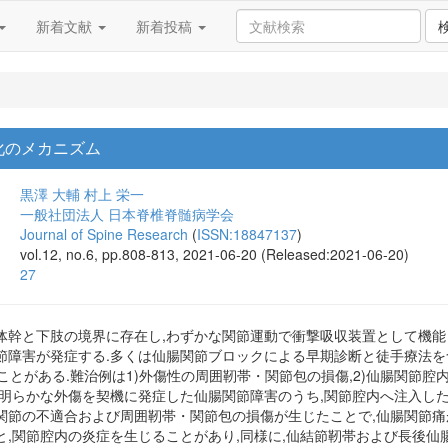
新着文献
新着投稿
化のメカニズム
黒澤 大輔
村上 栄一
一般社団法人 日本脊椎脊髄病学会
Journal of Spine Research
(
ISSN:18847137
)
vol.12, no.6, pp.808-813, 2021-06-20 (Released:2021-06-20)
27
体幹と下肢の境界に存在し,わずかな関節運動で衝撃吸収装置として機能
節障害が発症する.多くは仙腸関節ブロックによる早期診断と徒手療法を
ことがある.難治例は1)外傷性の周囲靭帯・関節包の損傷,2)仙腸関節腔
.明らかな外傷を契機に発症した仙腸関節障害のうち,関節腔内へ注入し
関節の不適合および周囲靭帯・関節包の損傷が生じたことで,仙腸関節痛
と,関節腔内の炎症を生じることがあり,同様に,仙結節靭帯および長後