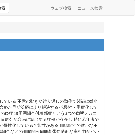
検索
ウェブ検索
ニュース検索
している.不意の動きや繰り返しの動作で関節に微小
含めた早期治療により解決するが,慢性・重症化して
内の炎症,3)周囲靭帯付着部症という3つの病態メカニ
た造影剤が容易に漏出する症例が存在し,特に若年者で
が慢性化している可能性がある.仙腸関節の微小な不
仙腸靭帯などの仙腸関節周囲靭帯に過剰な牽引力がかか