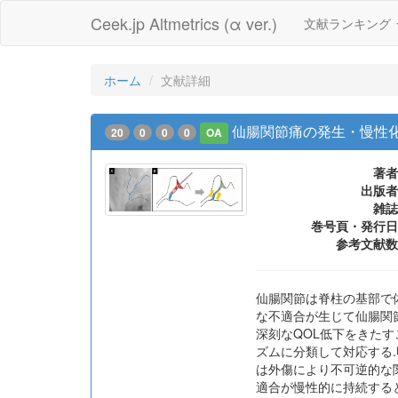
Ceek.jp Altmetrics (α ver.)
文献ランキング
ホーム
文献詳細
仙腸関節痛の発生・慢性
20
0
0
0
OA
著者
出版者
雑誌
巻号頁・発行日
参考文献数
仙腸関節は脊柱の基部で
な不適合が生じて仙腸関
深刻なQOL低下をきたす
ズムに分類して対応する
は外傷により不可逆的な
適合が慢性的に持続する