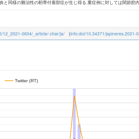
炎と同様の難治性の靭帯付着部症が生じ得る.重症例に対しては関節腔内
2/6/12_2021-0604/_article/-char/ja/
(
info:doi/10.34371/jspineres.2021-
Twitter (RT)