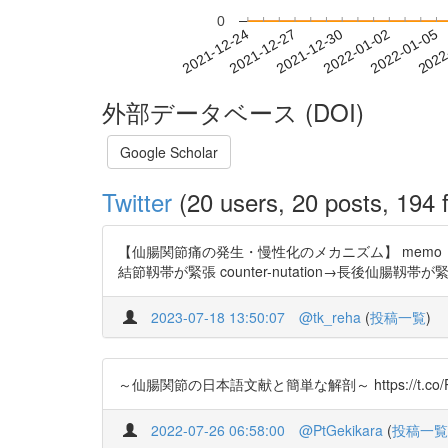
0
2021-12-30
2022-01-02
2022-01-05
2022
2021-12-24
2021-12-27
外部データベース (DOI)
Google Scholar
Twitter
(20 users, 20 posts, 194 f
【仙腸関節痛の発生・慢性化のメカニズム】 memo：
結節靱帯が緊張 counter-nutation→長後仙腸靱帯が緊張 
2023-07-18 13:50:07
@tk_reha
(
投稿一覧
)
～仙腸関節の日本語文献と簡単な解剖～ https://t.co/PvQTZm3aeN 
2022-07-26 06:58:00
@PtGekikara
(
投稿一覧