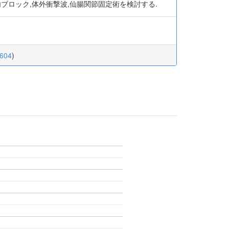
ブロック,体外衝撃波,仙腸関節固定術を検討する.
0604
)