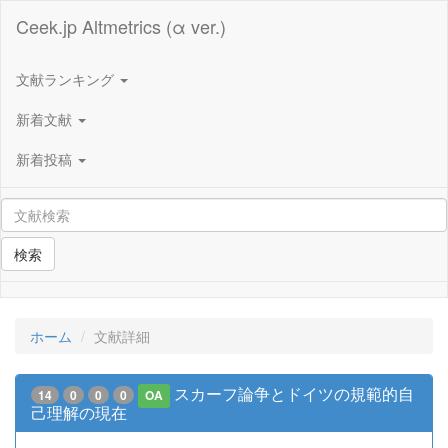
Ceek.jp Altmetrics (α ver.)
文献ランキング
新着文献
新着投稿
検索
ホーム
文献詳細
スカーフ論争とドイツの規範的自
14
0
0
0
OA
己理解の現在