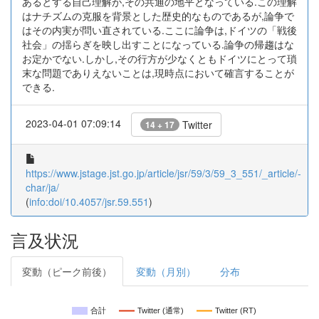
あるとする自己理解が,その共通の地平となっている.この理解
はナチズムの克服を背景とした歴史的なものであるが,論争で
はその内実が問い直されている.ここに論争は,ドイツの「戦後
社会」の揺らぎを映し出すことになっている.論争の帰趨はな
お定かでない.しかし,その行方が少なくともドイツにとって瑣
末な問題でありえないことは,現時点において確言することが
できる.
2023-04-01 07:09:14
Twitter
14 + 17
https://www.jstage.jst.go.jp/article/jsr/59/3/59_3_551/_article/-
char/ja/
(
info:doi/10.4057/jsr.59.551
)
言及状況
変動（ピーク前後）
変動（月別）
分布
合計
Twitter (通常)
Twitter (RT)