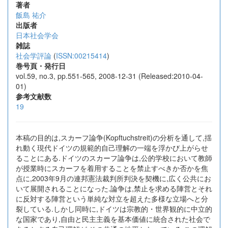
著者
飯島 祐介
出版者
日本社会学会
雑誌
社会学評論
(
ISSN:00215414
)
巻号頁・発行日
vol.59, no.3, pp.551-565, 2008-12-31 (Released:2010-04-
01)
参考文献数
19
本稿の目的は,スカーフ論争(Kopftuchstreit)の分析を通して,揺
れ動く現代ドイツの規範的自己理解の一端を浮かび上がらせ
ることにある.ドイツのスカーフ論争は,公的学校において教師
が授業時にスカーフを着用することを禁止すべきか否かを焦
点に,2003年9月の連邦憲法裁判所判決を契機に,広く公共にお
いて展開されることになった.論争は,禁止を求める陣営とそれ
に反対する陣営という単純な対立を超えた多様な立場へと分
裂している.しかし同時に,ドイツは宗教的・世界観的に中立的
な国家であり,自由と民主主義を基本価値に統合された社会で