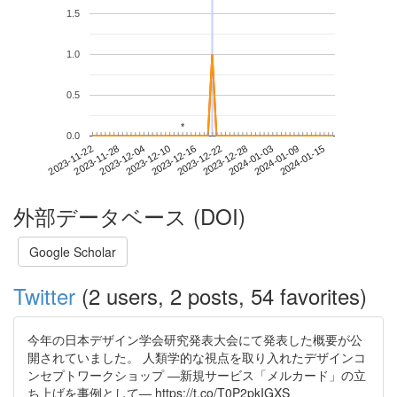
1.5
1.0
0.5
*
*
0.0
2024-01-09
2023-11-22
2023-12-10
2023-12-28
2024-01-15
2023-11-28
2023-12-16
2024-01-03
2023-12-04
2023-12-22
外部データベース (DOI)
Google Scholar
Twitter
(2 users, 2 posts, 54 favorites)
今年の日本デザイン学会研究発表大会にて発表した概要が公
開されていました。 人類学的な視点を取り入れたデザインコ
ンセプトワークショップ ―新規サービス「メルカード」の立
ち上げを事例として― https://t.co/T0P2pkIGXS