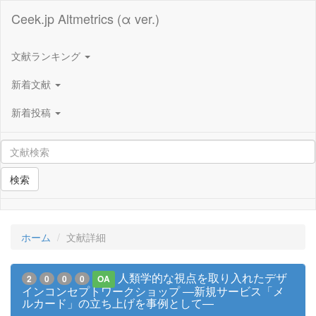
Ceek.jp Altmetrics (α ver.)
文献ランキング
新着文献
新着投稿
検索
ホーム
文献詳細
人類学的な視点を取り入れたデザ
2
0
0
0
OA
インコンセプトワークショップ ―新規サービス「メ
ルカード」の立ち上げを事例として―