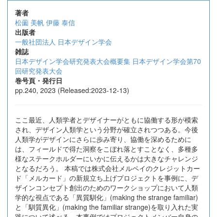
著者
松薗 美帆
伊藤 泰信
出版者
一般社団法人 日本デザイン学会
雑誌
日本デザイン学会研究発表大会概要集 日本デザイン学会第70
回研究発表大会
巻号頁・発行日
pp.240, 2023 (Released:2023-12-13)
ここ最近、人類学者とデザイナーがともに協働する形が模索
され、デザイン人類学という分野が確立されつつある。今後
人類学がデザインにさらに歩み寄り、協働を深めるために
は、フィールドで得た洞察をこぼれ落とすことなく、多種多
様なステークホルダーにいかに伝えるかは大きなチャレンジ
となるだろう。 本稿では株式会社メルペイのクレジットカー
ド「メルカード」の新規立ち上げプロジェクトを事例に、デ
ザインコンセプト創出のためのワークショップにおいて人類
学的な視点である「異質馴化」(making the strange familiar)
と「馴質異化」(making the familiar strange)を取り入れた実
践について述べる。本事例ではプロジェクトメンバー自身の