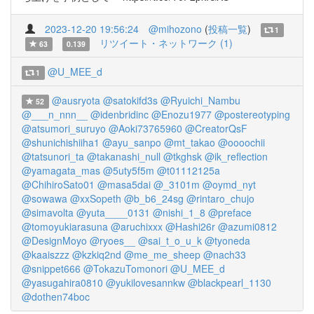
2023-12-20 19:56:24
@mihozono
(
投稿一覧
)
1
リツイート・ネットワーク (1)
63
0.139
@U_MEE_d
1
@ausryota
@satokifd3s
@Ryuichi_Nambu
52
@___n_nnn__
@idenbridinc
@Enozu1977
@postereotyping
@atsumori_suruyo
@Aoki73765960
@CreatorQsF
@shunichishiiha1
@ayu_sanpo
@mt_takao
@oooochii
@tatsunori_ta
@takanashi_null
@tkghsk
@ik_reflection
@yamagata_mas
@5uty5f5m
@t01112125a
@ChihiroSato01
@masa5dai
@_3101m
@oymd_nyt
@sowawa
@xxSopeth
@b_b6_24sg
@rintaro_chujo
@simavolta
@yuta____0131
@nishi_1_8
@preface
@tomoyukiarasuna
@aruchixxx
@Hashi26r
@azumi0812
@DesignMoyo
@ryoes__
@sai_t_o_u_k
@tyoneda
@kaaiszzz
@kzkiq2nd
@me_me_sheep
@nach33
@snippet666
@TokazuTomonori
@U_MEE_d
@yasugahira0810
@yukilovesannkw
@blackpearl_1130
@dothen74boc