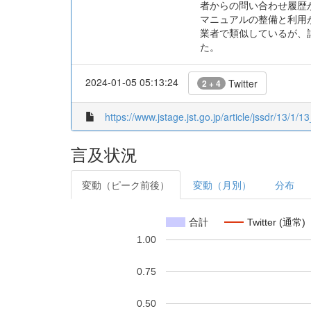
者からの問い合わせ履歴が
マニュアルの整備と利用
業者で類似しているが、
た。
2024-01-05 05:13:24
Twitter
2 + 4
https://www.jstage.jst.go.jp/article/jssdr/13/1/13
言及状況
変動（ピーク前後）
変動（月別）
分布
合計
Twitter (通常)
1.00
0.75
0.50