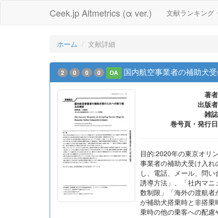
Ceek.jp Altmetrics (α ver.)
文献ランキング
ホーム
文献詳細
国内航空事業者の補助犬受
2
0
0
0
OA
著者
出版者
雑誌
巻号頁・発行日
目的:2020年の東京オ
事業者の補助犬受け入れの
し、電話、メール、問い
誘導方法」、「社内マニ
数制限」「海外の渡航者か
が補助犬搭乗時と非搭乗時
乗時の他の乗客への配慮や