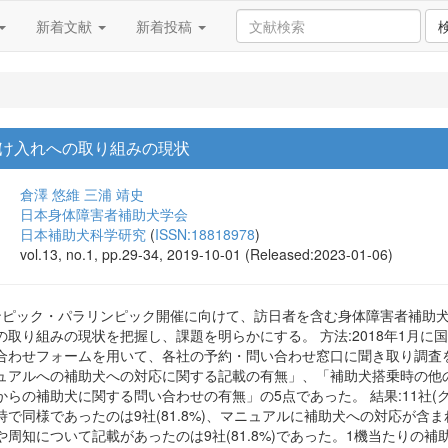
新着文献
新着投稿
け入れへの取り組みの現状
倉澤 悠維
三浦 靖史
日本身体障害者補助犬学会
日本補助犬科学研究
(
ISSN:18818978
)
vol.13, no.1, pp.29-34, 2019-10-01 (Released:2023-01-06)
リンピック・パラリンピック開催に向けて、訪日者を含む身体障害者補助
取り組みの現状を把握し、課題を明らかにする。 方法:2018年1月に国
合わせフォームを用いて、各社の予約・問い合わせ窓口に聞き取り調査
ュアルへの補助犬への対応に関する記載の有無」、「補助犬搭乗時の他
らの補助犬に関する問い合わせの有無」の5点であった。 結果:11社(グル
で同様であったのは9社(81.8%)、マニュアルに補助犬への対応が含まれ
周知について記載があったのは9社(81.8%)であった。1機当たりの補助